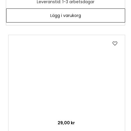
Leveranstid: 1-3 arbetsdagar
Lägg i varukorg
Lägg
till
i
önske
29,00 kr