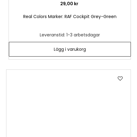
29,00 kr
Real Colors Marker: RAF Cockpit Grey-Green
Leveranstid: 1-3 arbetsdagar
Lägg i varukorg
Lägg
till
i
önske