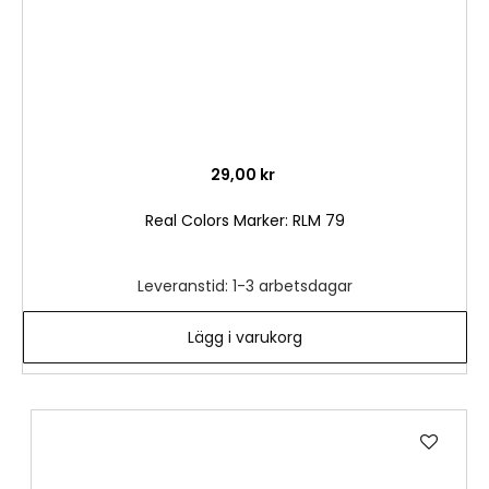
29,00 kr
Real Colors Marker: RLM 79
Leveranstid: 1-3 arbetsdagar
Lägg i varukorg
Lägg
till
i