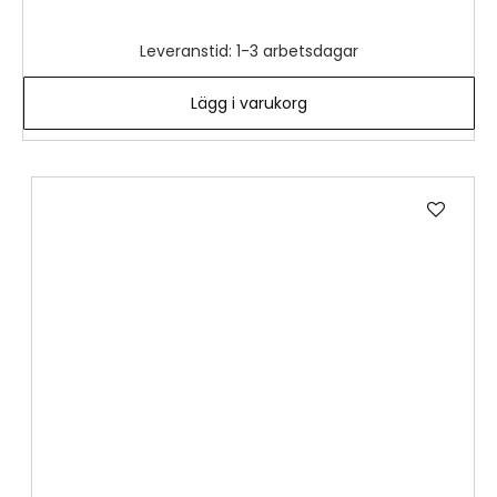
Leveranstid: 1-3 arbetsdagar
Lägg i varukorg
Lägg
till
i
önske