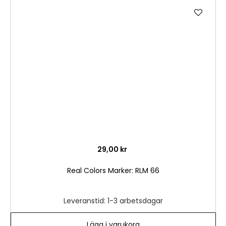
Lägg
till
i
önske
29,00 kr
Real Colors Marker: RLM 66
Leveranstid: 1-3 arbetsdagar
Lägg i varukorg