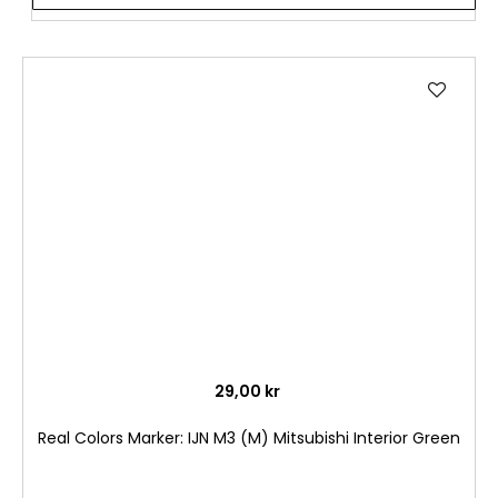
Lägg
till
i
önske
29,00 kr
Real Colors Marker: IJN M3 (M) Mitsubishi Interior Green