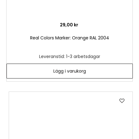
29,00 kr
Real Colors Marker: Orange RAL 2004
Leveranstid: 1-3 arbetsdagar
Lägg i varukorg
Lägg
till
i
önske