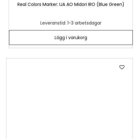
Real Colors Marker: IJA AO Midori IRO (Blue Green)
Leveranstid: 1-3 arbetsdagar
Lägg i varukorg
Lägg
till
i
önske