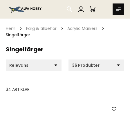
SEARCH
MIN VARUKORG
Hem
Färg & tillbehör
Acrylic Markers
Singelfärger
Singelfärger
34
ARTIKLAR
Lägg
till
i
önske