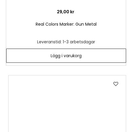
29,00 kr
Real Colors Marker: Gun Metal
Leveranstid: 1-3 arbetsdagar
Lägg i varukorg
Lägg
till
i
önske