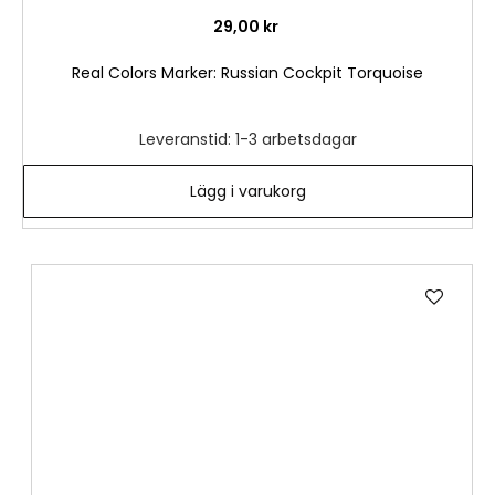
29,00 kr
Real Colors Marker: Russian Cockpit Torquoise
Leveranstid: 1-3 arbetsdagar
Lägg i varukorg
Lägg
till
i
önske