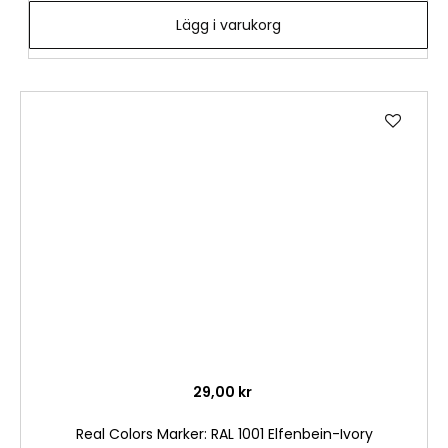
Lägg i varukorg
Lägg
till
i
önske
29,00 kr
Real Colors Marker: RAL 1001 Elfenbein-Ivory