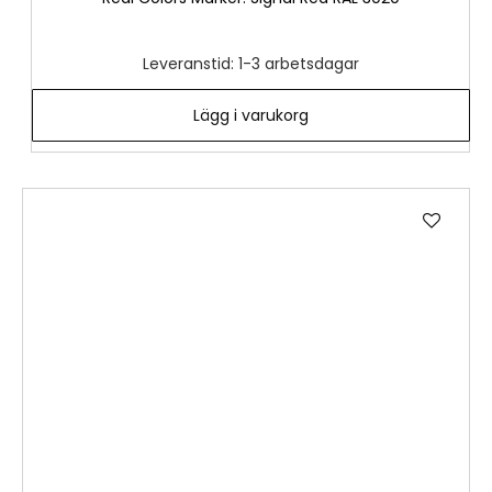
Leveranstid: 1-3 arbetsdagar
Lägg i varukorg
Lägg
till
i
önske