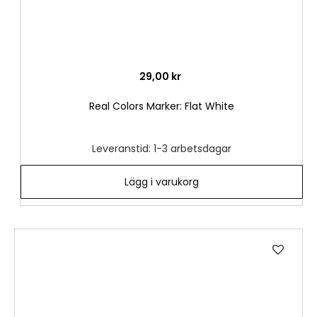
29,00 kr
Real Colors Marker: Flat White
Leveranstid: 1-3 arbetsdagar
Lägg i varukorg
Lägg
till
i
önske