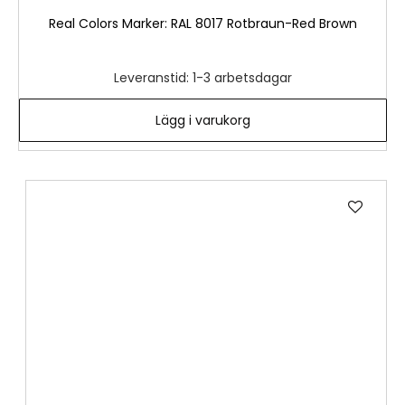
Real Colors Marker: RAL 8017 Rotbraun-Red Brown
Leveranstid: 1-3 arbetsdagar
Lägg i varukorg
Lägg
till
i
önske