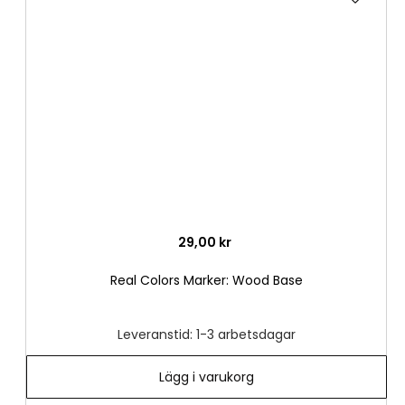
till
i
önske
29,00 kr
Real Colors Marker: Wood Base
Leveranstid: 1-3 arbetsdagar
Lägg i varukorg