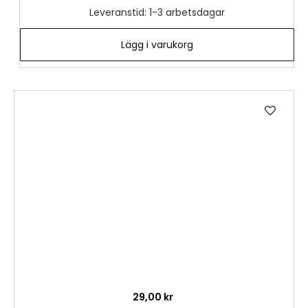
Leveranstid: 1-3 arbetsdagar
Lägg i varukorg
Lägg
till
i
önske
29,00 kr