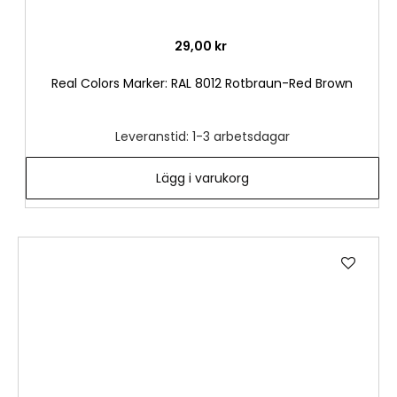
29,00 kr
Real Colors Marker: RAL 8012 Rotbraun-Red Brown
Leveranstid: 1-3 arbetsdagar
Lägg i varukorg
Lägg
till
i
önske