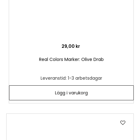
29,00 kr
Real Colors Marker: Olive Drab
Leveranstid: 1-3 arbetsdagar
Lägg i varukorg
Lägg
till
i