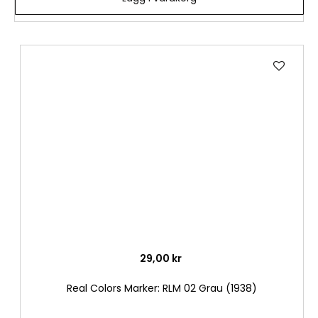
Lägg
till
i
önske
29,00 kr
Real Colors Marker: RLM 02 Grau (1938)