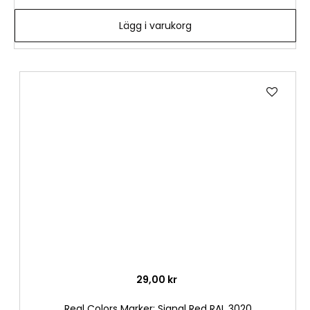
Lägg i varukorg
Lägg
till
i
önske
29,00 kr
Real Colors Marker: Signal Red RAL 3020