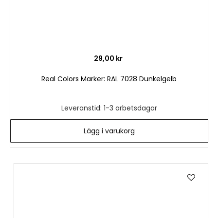
29,00 kr
Real Colors Marker: RAL 7028 Dunkelgelb
Leveranstid: 1-3 arbetsdagar
Lägg i varukorg
Lägg
till
i
önske