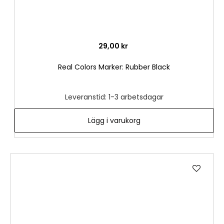
29,00 kr
Real Colors Marker: Rubber Black
Leveranstid: 1-3 arbetsdagar
Lägg i varukorg
Lägg
till
i
önske