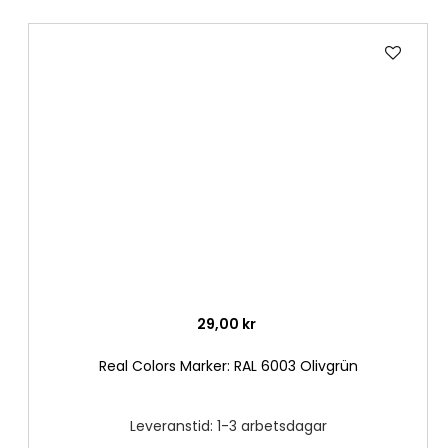
Lägg
till
i
önske
29,00 kr
Real Colors Marker: RAL 6003 Olivgrün
Leveranstid: 1-3 arbetsdagar