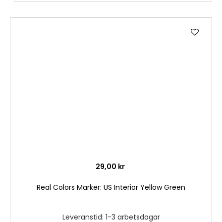
Lägg
till
i
önske
29,00 kr
Real Colors Marker: US Interior Yellow Green
Leveranstid: 1-3 arbetsdagar