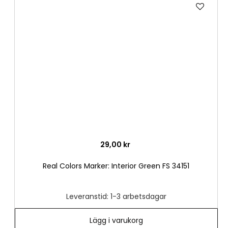
Lägg
till
i
önske
29,00 kr
Real Colors Marker: Interior Green FS 34151
Leveranstid: 1-3 arbetsdagar
Lägg i varukorg