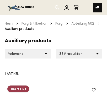
SEARCH
MIN VARUKORG
Hem
Färg & tillbehör
Färg
Abteilung 502
Auxiliary products
Auxiliary products
1
ARTIKEL
Lägg
Snart slut
till
i
önske