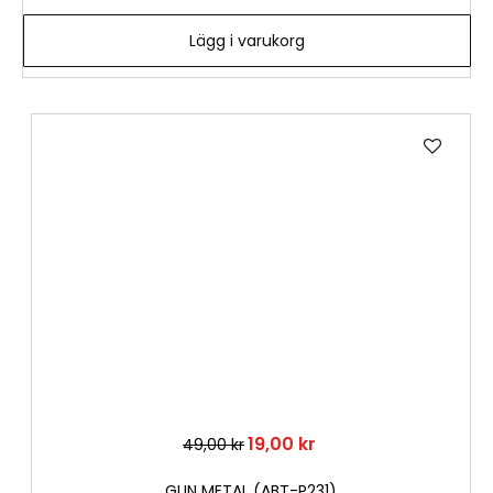
Lägg i varukorg
Lägg
till
i
önske
19,00 kr
49,00 kr
GUN METAL (ABT-P231)