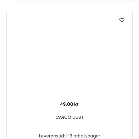
Lägg
till
i
önske
49,00 kr
CARGO DUST
Leveranstid: 1-3 arbetsdagar