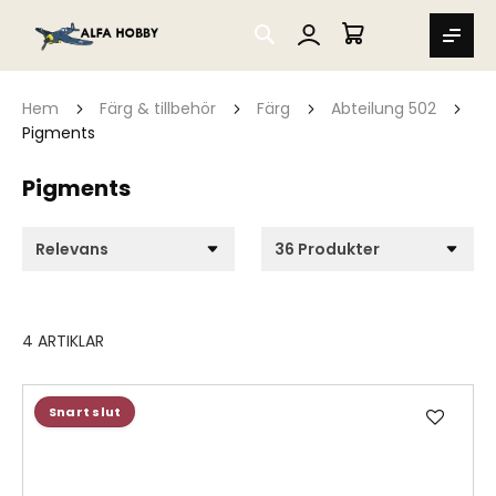
SEARCH
MIN VARUKORG
Hem
Färg & tillbehör
Färg
Abteilung 502
Pigments
Pigments
4
ARTIKLAR
Lägg
Snart slut
till
i
önske