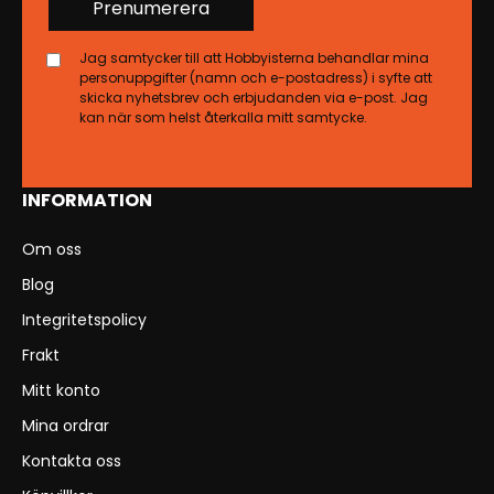
Prenumerera
Jag samtycker till att Hobbyisterna behandlar mina
personuppgifter (namn och e-postadress) i syfte att
skicka nyhetsbrev och erbjudanden via e-post. Jag
kan när som helst återkalla mitt samtycke.
INFORMATION
Om oss
Blog
Integritetspolicy
Frakt
Mitt konto
Mina ordrar
Kontakta oss