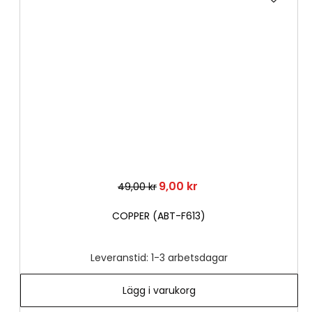
till
i
önske
9,00 kr
49,00 kr
COPPER (ABT-F613)
Leveranstid: 1-3 arbetsdagar
Lägg i varukorg