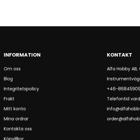
INFORMATION
KONTAKT
Om oss
Alfa Hobby AB,
Blog
Instrumentväg
Integritetspolicy
+46-8684590
Frakt
Telefontid vard
Mitt konto
info@alfahobb
Mina ordrar
order@alfahob
Kontakta oss
Köpvillkor