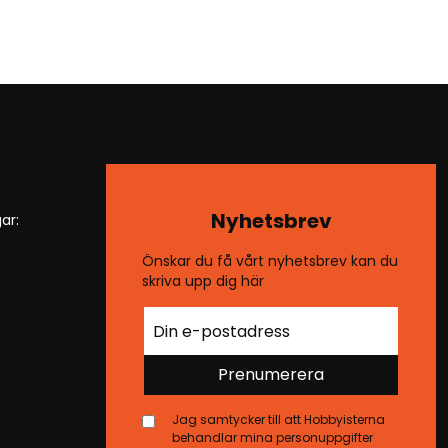
Nyhetsbrev
ar:
Önskar du få vårt nyhetsbrev kan du
skriva upp dig här
Prenumerera
Jag samtycker till att Hobbyisterna
behandlar mina personuppgifter