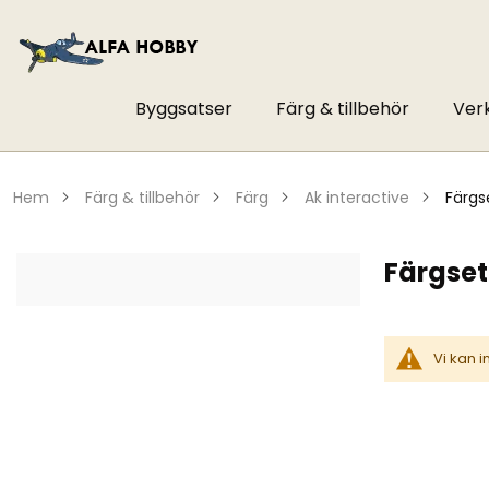
Byggsatser
Färg & tillbehör
Ver
hem
färg & tillbehör
färg
ak interactive
färgs
Färgset 
Vi kan 