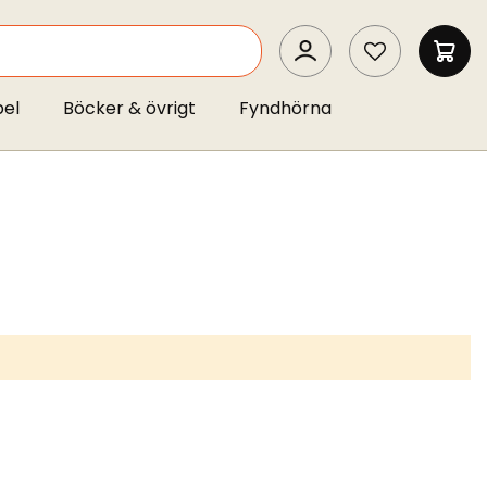
SEARCH
MIN 
pel
Böcker & övrigt
Fyndhörna