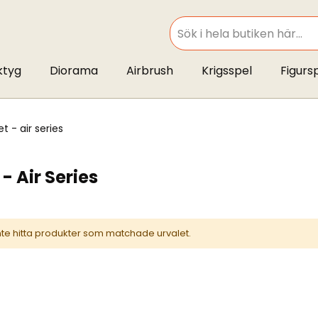
SEARCH
ktyg
Diorama
Airbrush
Krigsspel
Figurs
et - air series
- Air Series
inte hitta produkter som matchade urvalet.