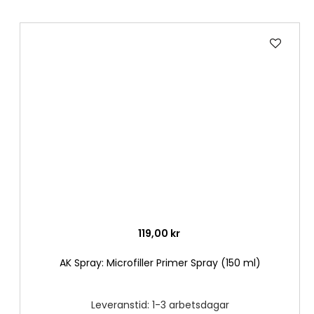
Lägg
till
i
önske
119,00 kr
AK Spray: Microfiller Primer Spray (150 ml)
Leveranstid: 1-3 arbetsdagar