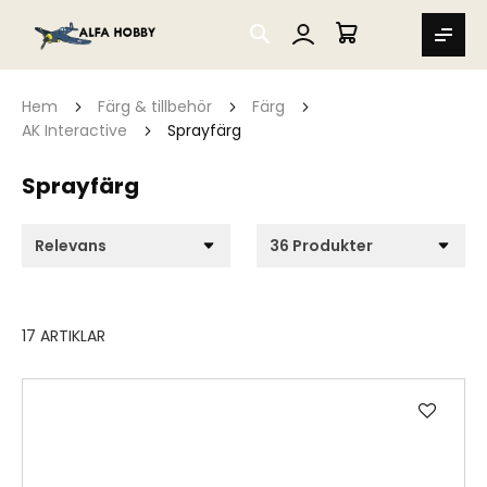
SEARCH
MIN VARUKORG
Hem
Färg & tillbehör
Färg
AK Interactive
Sprayfärg
Sprayfärg
17
ARTIKLAR
Lägg
till
i
önske