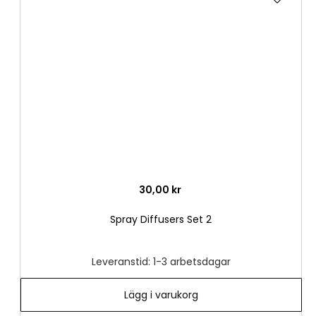
till
i
önske
30,00 kr
Spray Diffusers Set 2
Leveranstid: 1-3 arbetsdagar
Lägg i varukorg