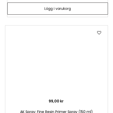
Lägg i varukorg
Lägg
till
i
önske
99,00 kr
AK Spray: Fine Resin Primer Spray (150 ml)