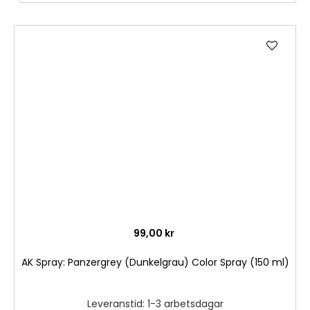
Lägg
till
i
önske
99,00 kr
AK Spray: Panzergrey (Dunkelgrau) Color Spray (150 ml)
Leveranstid: 1-3 arbetsdagar