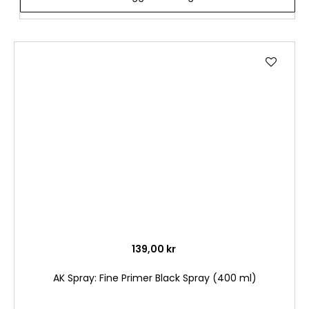
Lägg
till
i
önske
139,00 kr
AK Spray: Fine Primer Black Spray (400 ml)