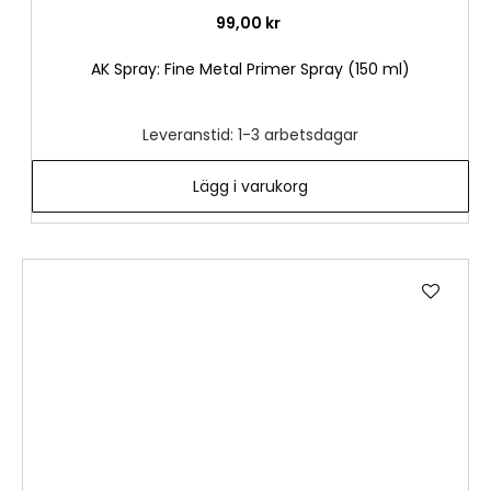
99,00 kr
AK Spray: Fine Metal Primer Spray (150 ml)
Leveranstid: 1-3 arbetsdagar
Lägg i varukorg
Lägg
till
i
önske