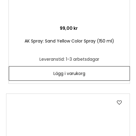
99,00 kr
AK Spray: Sand Yellow Color Spray (150 ml)
Leveranstid: 1-3 arbetsdagar
Lägg i varukorg
Lägg
till
i
önske