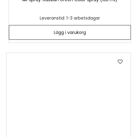
Leveranstid: 1-3 arbetsdagar
Lägg i varukorg
Lägg
till
i
önske