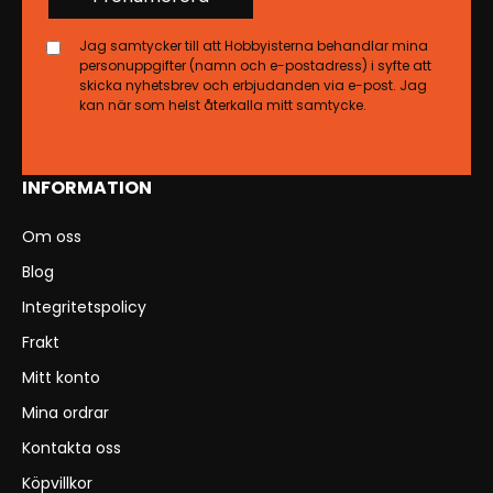
Jag samtycker till att Hobbyisterna behandlar mina
personuppgifter (namn och e-postadress) i syfte att
skicka nyhetsbrev och erbjudanden via e-post. Jag
kan när som helst återkalla mitt samtycke.
INFORMATION
Om oss
Blog
Integritetspolicy
Frakt
Mitt konto
Mina ordrar
Kontakta oss
Köpvillkor