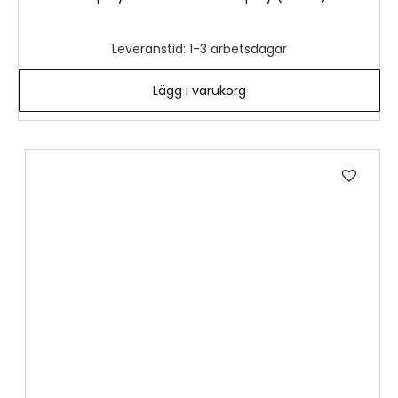
Leveranstid: 1-3 arbetsdagar
Lägg i varukorg
Lägg
till
i
önske