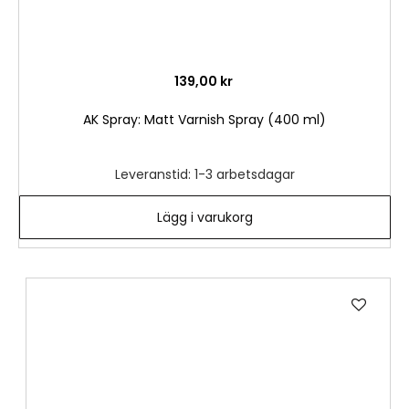
139,00 kr
AK Spray: Matt Varnish Spray (400 ml)
Leveranstid: 1-3 arbetsdagar
Lägg i varukorg
Lägg
till
i
önske