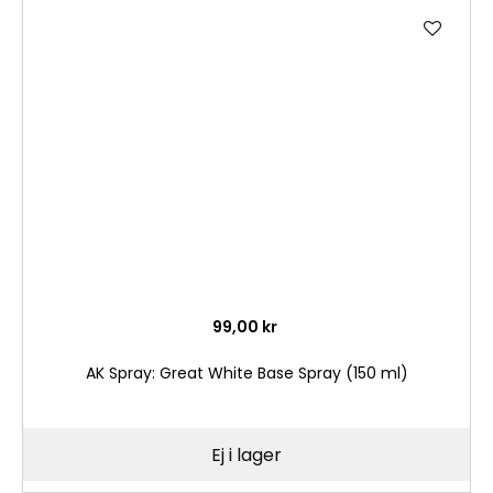
Lägg
till
i
önske
99,00 kr
AK Spray: Great White Base Spray (150 ml)
Ej i lager