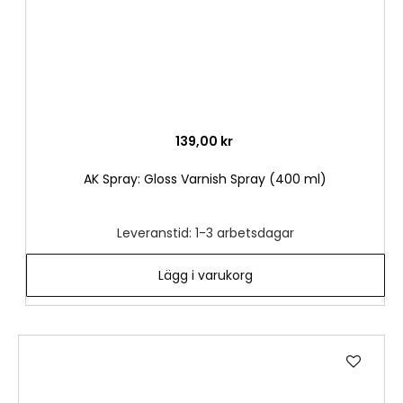
139,00 kr
AK Spray: Gloss Varnish Spray (400 ml)
Leveranstid: 1-3 arbetsdagar
Lägg i varukorg
Lägg
till
i