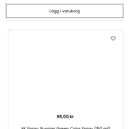
Lägg i varukorg
Lägg
till
i
önske
99,00 kr
AK Spray: Russian Green Color Spray (150 ml)