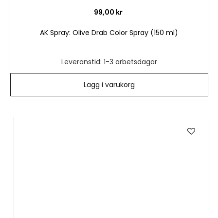
99,00 kr
AK Spray: Olive Drab Color Spray (150 ml)
Leveranstid: 1-3 arbetsdagar
Lägg i varukorg
Lägg
till
i
önske