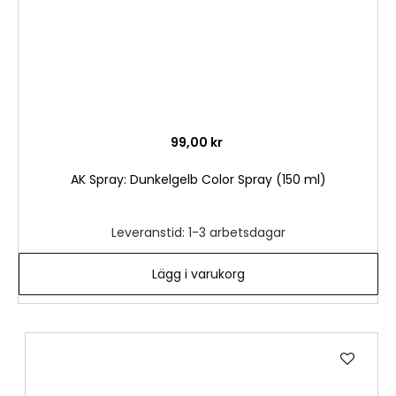
99,00 kr
AK Spray: Dunkelgelb Color Spray (150 ml)
Leveranstid: 1-3 arbetsdagar
Lägg i varukorg
Lägg
till
i