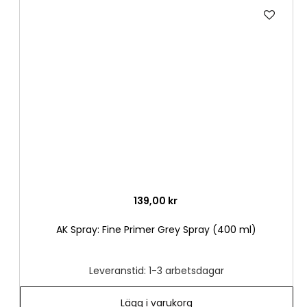
Lägg
till
i
önske
139,00 kr
AK Spray: Fine Primer Grey Spray (400 ml)
Leveranstid: 1-3 arbetsdagar
Lägg i varukorg