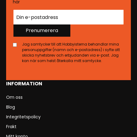
här
Prenumerera
Jag samtycker till att Hobbyisterna behandlar mina
personuppgifter (namn och e-postadress) i syfte att
skicka nyhetsbrev och erbjudanden via e-post. Jag
kan när som helst återkalla mitt samtycke.
INFORMATION
Om oss
Blog
Integritetspolicy
Frakt
Mitt konto