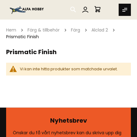
SEARCH
MIN VARUKORG
Hem
Färg & tillbehör
Färg
Alclad 2
Prismatic Finish
Prismatic Finish
Vi kan inte hitta produkter som matchade urvalet.
Nyhetsbrev
Önskar du få vårt nyhetsbrev kan du skriva upp dig