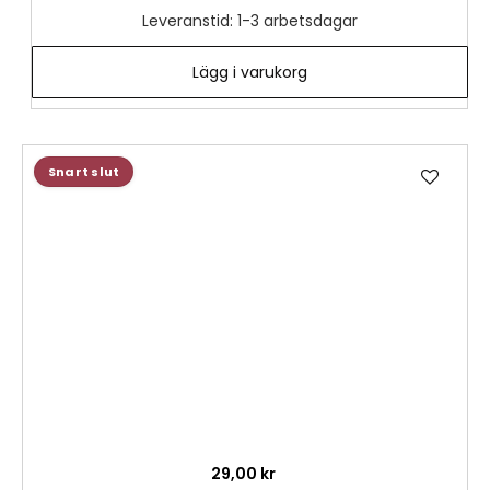
Leveranstid: 1-3 arbetsdagar
Lägg i varukorg
Lägg
Snart slut
till
i
önske
29,00 kr