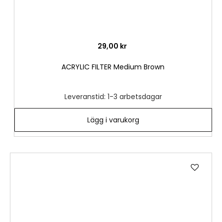
29,00 kr
ACRYLIC FILTER Medium Brown
Leveranstid: 1-3 arbetsdagar
Lägg i varukorg
Lägg
till
i
önske