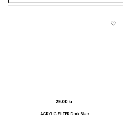
Lägg
till
i
önske
29,00 kr
ACRYLIC FILTER Dark Blue