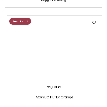
Lägg
Snart slut
till
i
önske
29,00 kr
ACRYLIC FILTER Orange