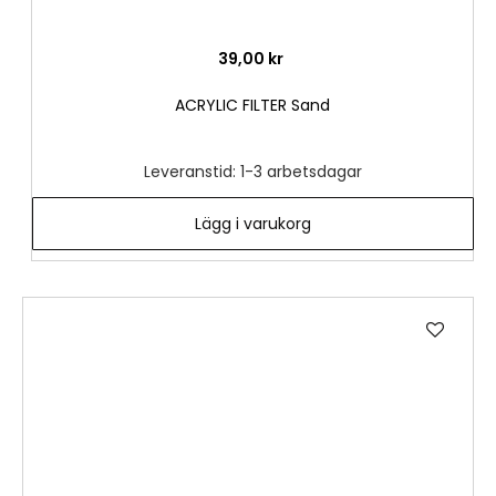
39,00 kr
ACRYLIC FILTER Sand
Leveranstid: 1-3 arbetsdagar
Lägg i varukorg
Lägg
till
i
önske