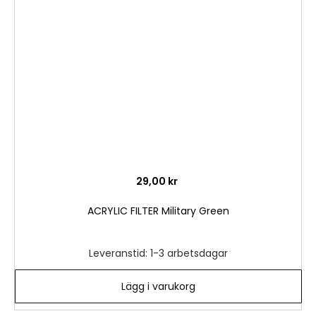
i
önske
29,00 kr
ACRYLIC FILTER Military Green
Leveranstid: 1-3 arbetsdagar
Lägg i varukorg