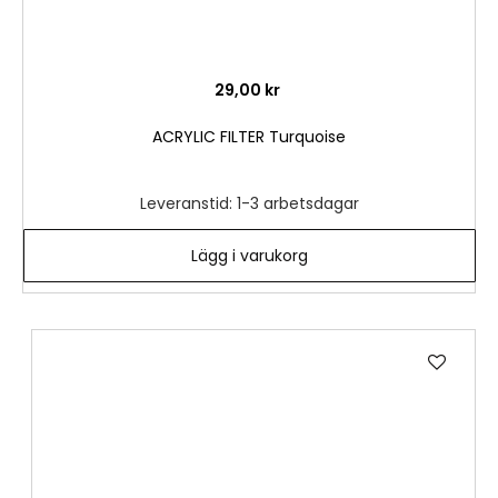
29,00 kr
ACRYLIC FILTER Turquoise
Leveranstid: 1-3 arbetsdagar
Lägg i varukorg
Lägg
till
i
önske