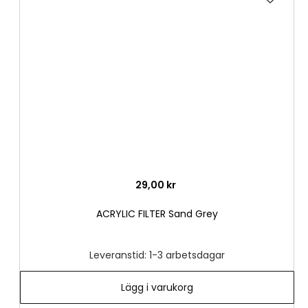
till
i
önske
29,00 kr
ACRYLIC FILTER Sand Grey
Leveranstid: 1-3 arbetsdagar
Lägg i varukorg