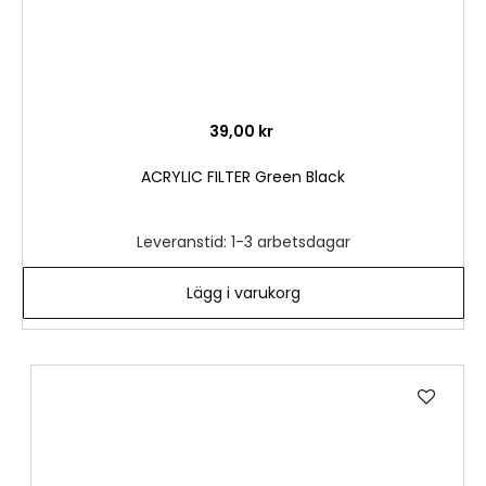
39,00 kr
ACRYLIC FILTER Green Black
Leveranstid: 1-3 arbetsdagar
Lägg i varukorg
Lägg
till
i
önske