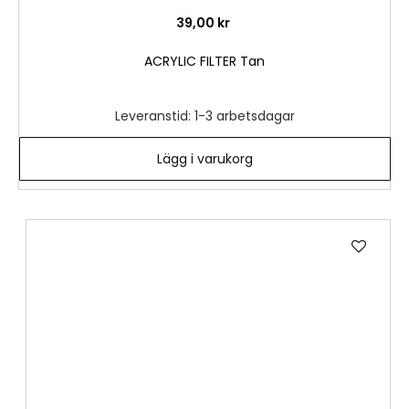
39,00 kr
ACRYLIC FILTER Tan
Leveranstid: 1-3 arbetsdagar
Lägg i varukorg
Lägg
till
i
önske