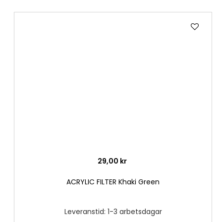
Lägg
till
i
önske
29,00 kr
ACRYLIC FILTER Khaki Green
Leveranstid: 1-3 arbetsdagar