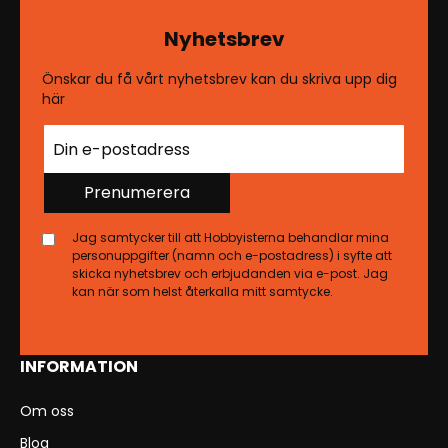
Nyhetsbrev
Önskar du få vårt nyhetsbrev kan du skriva upp dig
här
Prenumerera
Jag samtycker till att Hobbyisterna behandlar mina
personuppgifter (namn och e-postadress) i syfte att
skicka nyhetsbrev och erbjudanden via e-post. Jag
kan när som helst återkalla mitt samtycke.
INFORMATION
Om oss
Blog