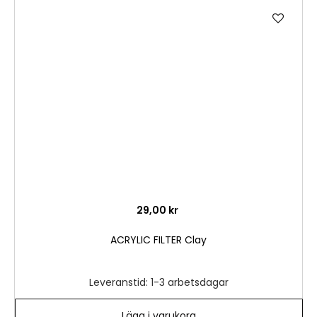
Lägg
till
i
önske
29,00 kr
ACRYLIC FILTER Clay
Leveranstid: 1-3 arbetsdagar
Lägg i varukorg