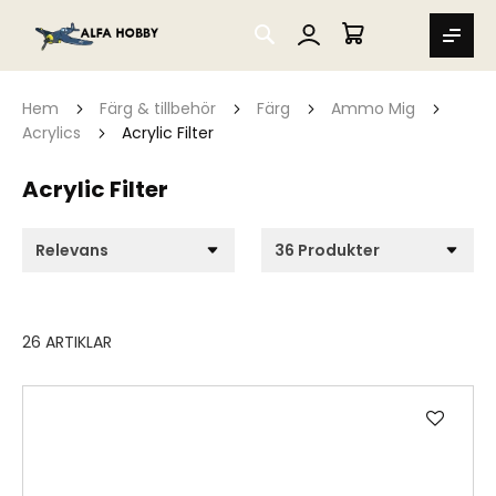
SEARCH
MIN VARUKORG
Hem
Färg & tillbehör
Färg
Ammo Mig
Acrylics
Acrylic Filter
Acrylic Filter
26
ARTIKLAR
Lägg
till
i
önske