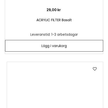
29,00 kr
ACRYLIC FILTER Basalt
Leveranstid: 1-3 arbetsdagar
Lägg i varukorg
Lägg
till
i
önske