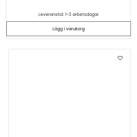
Leveranstid: 1-3 arbetsdagar
Lägg i varukorg
Lägg
till
i
önske