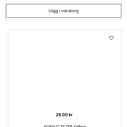
Lägg i varukorg
Lägg
till
i
önske
29,00 kr
ACRYLIC FILTER Yellow