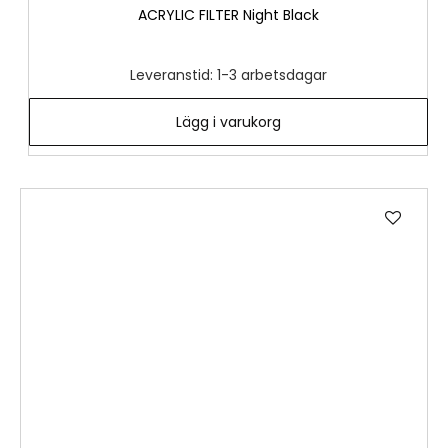
ACRYLIC FILTER Night Black
Leveranstid: 1-3 arbetsdagar
Lägg i varukorg
Lägg
till
i
önske