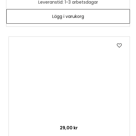
Leveranstid: 1-3 arbetsdagar
Lägg i varukorg
Lägg
till
i
önske
29,00 kr