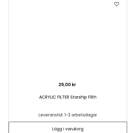
Lägg
till
i
önske
29,00 kr
ACRYLIC FILTER Starship Filth
Leveranstid: 1-3 arbetsdagar
Lägg i varukorg