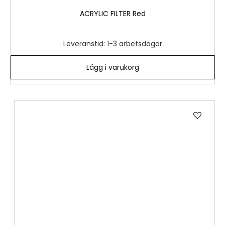
ACRYLIC FILTER Red
Leveranstid: 1-3 arbetsdagar
Lägg i varukorg
Lägg
till
i
önske