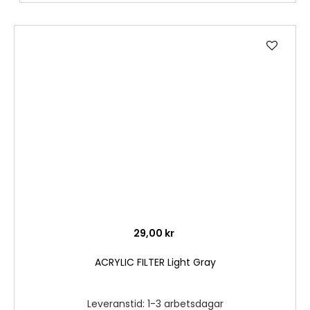
Lägg
till
i
önske
29,00 kr
ACRYLIC FILTER Light Gray
Leveranstid: 1-3 arbetsdagar