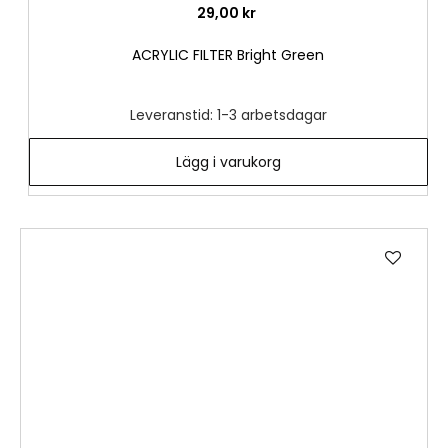
29,00 kr
ACRYLIC FILTER Bright Green
Leveranstid: 1-3 arbetsdagar
Lägg i varukorg
Lägg
till
i
önske