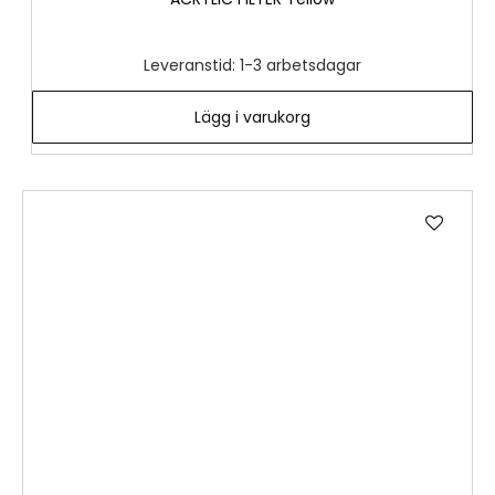
Leveranstid: 1-3 arbetsdagar
Lägg i varukorg
Lägg
till
i
önske