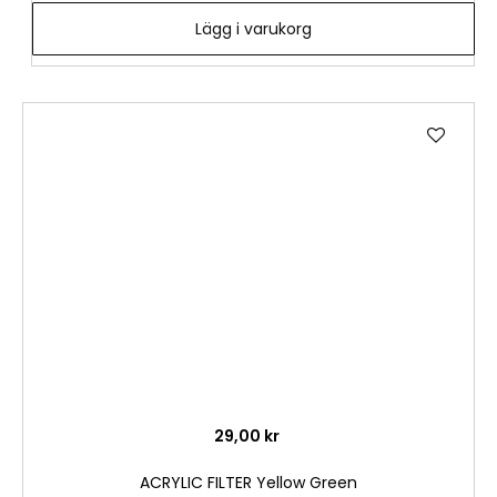
Lägg i varukorg
Lägg
till
i
önske
29,00 kr
ACRYLIC FILTER Yellow Green