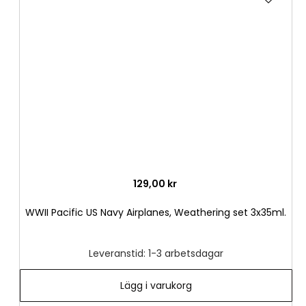
till
i
önske
129,00 kr
WWII Pacific US Navy Airplanes, Weathering set 3x35ml.
Leveranstid: 1-3 arbetsdagar
Lägg i varukorg