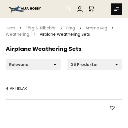
SEARCH
MIN VARUKORG
Hem
Färg & tillbehör
Färg
Ammo Mig
Weathering
Airplane Weathering Sets
Airplane Weathering Sets
4
ARTIKLAR
Lägg
till
i
önske