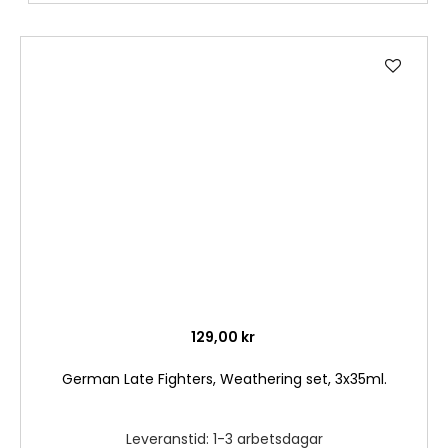
Lägg
till
i
önske
129,00 kr
German Late Fighters, Weathering set, 3x35ml.
Leveranstid: 1-3 arbetsdagar