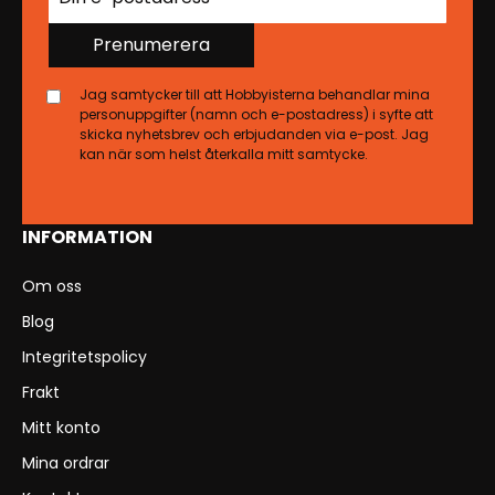
Prenumerera
Jag samtycker till att Hobbyisterna behandlar mina
personuppgifter (namn och e-postadress) i syfte att
skicka nyhetsbrev och erbjudanden via e-post. Jag
kan när som helst återkalla mitt samtycke.
INFORMATION
Om oss
Blog
Integritetspolicy
Frakt
Mitt konto
Mina ordrar