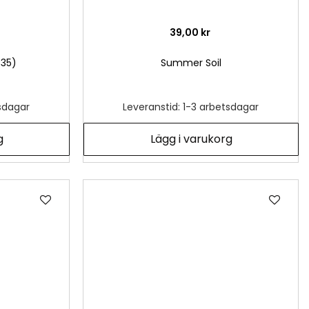
39,00 kr
35)
Summer Soil
tsdagar
Leveranstid: 1-3 arbetsdagar
g
Lägg i varukorg
Lägg
Läg
till
till
i
i
önskelista
önsk