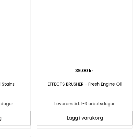
önskelista
önsk
39,00 kr
 Stains
EFFECTS BRUSHER - Fresh Engine Oil
tsdagar
Leveranstid: 1-3 arbetsdagar
g
Lägg i varukorg