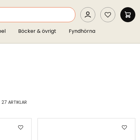
SEARCH
MIN 
pel
Böcker & övrigt
Fyndhörna
27
ARTIKLAR
Lägg
Läg
till
till
i
i