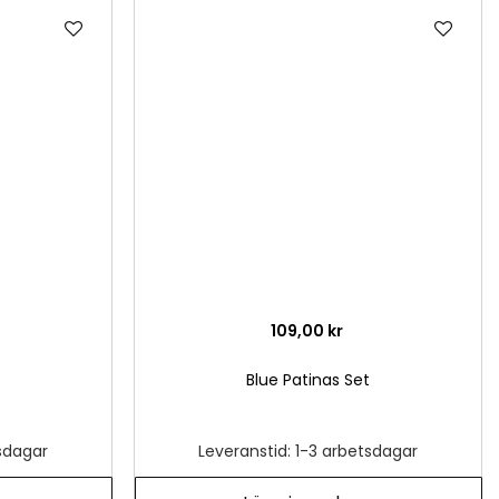
Lägg
Läg
till
till
i
i
önskelista
önsk
109,00 kr
Blue Patinas Set
tsdagar
Leveranstid: 1-3 arbetsdagar