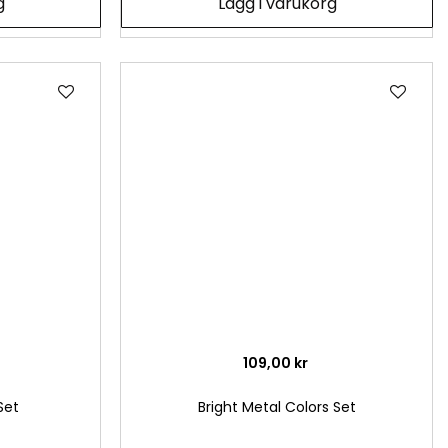
g
Lägg i varukorg
Lägg
Läg
till
till
i
i
önskelista
önsk
109,00 kr
Set
Bright Metal Colors Set