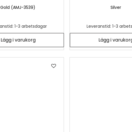
Gold (AMJ-3539)
Silver
anstid: 1-3 arbetsdagar
Leveranstid: 1-3 arbe
Lägg i varukorg
Lägg i varukor
Lägg
till
i
önskelista