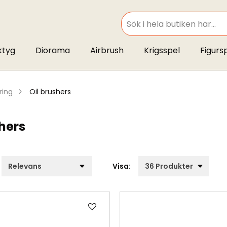
SEARCH
ktyg
Diorama
Airbrush
Krigsspel
Figurs
ring
oil brushers
shers
Visa:
Lägg
till
i