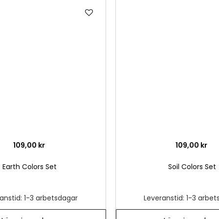
Lägg
till
i
önskelista
109,00 kr
109,00 kr
Earth Colors Set
Soil Colors Set
anstid: 1-3 arbetsdagar
Leveranstid: 1-3 arbe