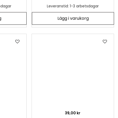
tsdagar
Leveranstid: 1-3 arbetsdagar
g
Lägg i varukorg
Lägg
Läg
till
till
i
i
önskelista
önsk
39,00 kr