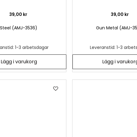
39,00 kr
39,00 kr
Steel (AMJ-3536)
Gun Metal (AMJ-35
anstid: 1-3 arbetsdagar
Leveranstid: 1-3 arbe
Lägg i varukorg
Lägg i varukor
Lägg
till
i
önskelista