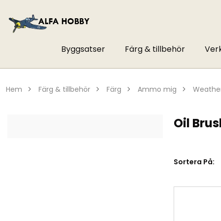
Byggsatser
Färg & tillbehör
Ver
hem
färg & tillbehör
färg
ammo mig
weathe
Oil Bru
Sortera På: