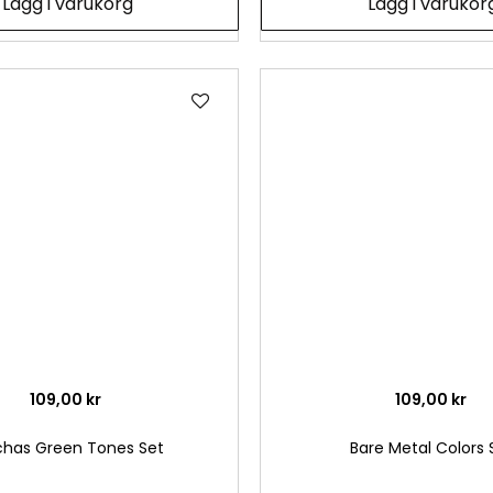
Lägg i varukorg
Lägg i varukor
Lägg
till
i
önskelista
109,00 kr
109,00 kr
has Green Tones Set
Bare Metal Colors 