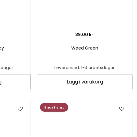
39,00 kr
ay
Weed Green
tsdagar
Leveranstid: 1-3 arbetsdagar
g
Lägg i varukorg
Lägg
Läg
Snart slut
till
till
i
i
önskelista
önsk