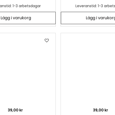
anstid: 1-3 arbetsdagar
Leveranstid: 1-3 arbe
Lägg i varukorg
Lägg i varukor
Lägg
till
i
önskelista
39,00 kr
39,00 kr