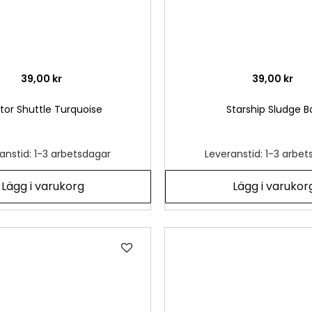
39,00 kr
39,00 kr
tor Shuttle Turquoise
Starship Sludge B
anstid: 1-3 arbetsdagar
Leveranstid: 1-3 arbe
Lägg i varukorg
Lägg i varukor
Lägg
till
i
önskelista