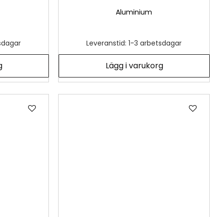
Aluminium
tsdagar
Leveranstid: 1-3 arbetsdagar
g
Lägg i varukorg
Lägg
Läg
till
till
i
i
önskelista
önsk