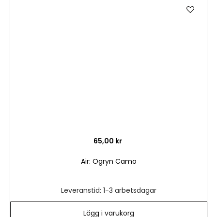
Lägg
till
i
önske
65,00 kr
Air: Ogryn Camo
Leveranstid: 1-3 arbetsdagar
Lägg i varukorg