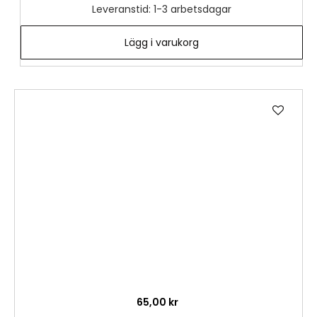
Leveranstid: 1-3 arbetsdagar
Lägg i varukorg
Lägg
till
i
önske
65,00 kr