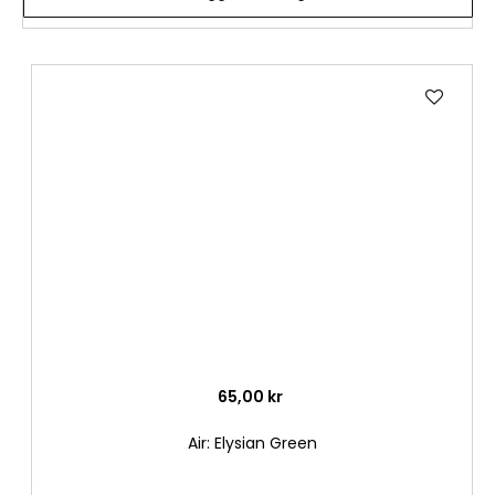
Lägg
till
i
önske
65,00 kr
Air: Elysian Green