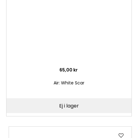
önske
65,00 kr
Air: White Scar
Ej i lager
Lägg