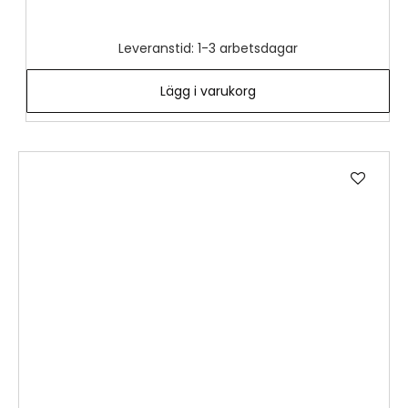
Leveranstid: 1-3 arbetsdagar
Lägg i varukorg
Lägg
till
i
önske