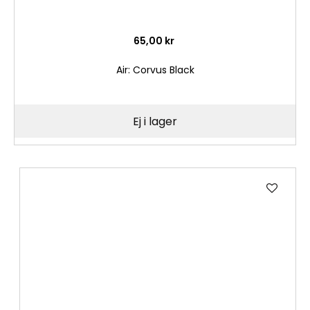
65,00 kr
Air: Corvus Black
Ej i lager
Lägg
till
i
önske