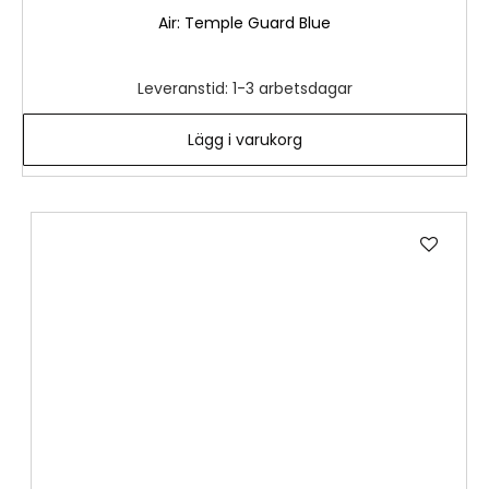
Air: Temple Guard Blue
Leveranstid: 1-3 arbetsdagar
Lägg i varukorg
Lägg
till
i
önske