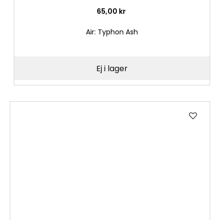
65,00 kr
Air: Typhon Ash
Ej i lager
Lägg
till
i
önske