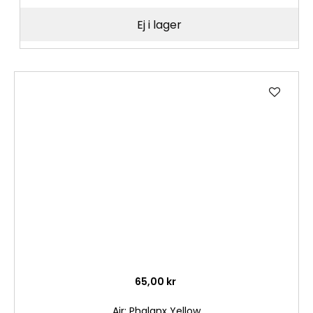
Ej i lager
Lägg
till
i
önske
65,00 kr
Air: Phalanx Yellow