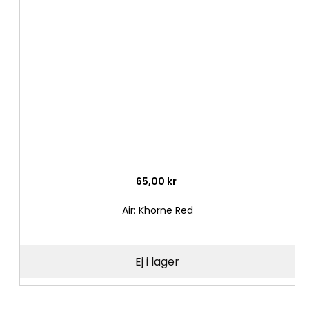
till
i
önske
65,00 kr
Air: Khorne Red
Ej i lager