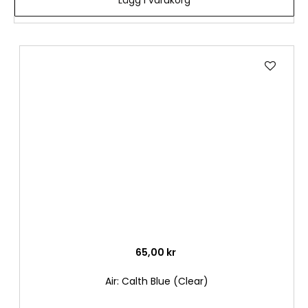
Lägg
till
i
önske
65,00 kr
Air: Calth Blue (Clear)