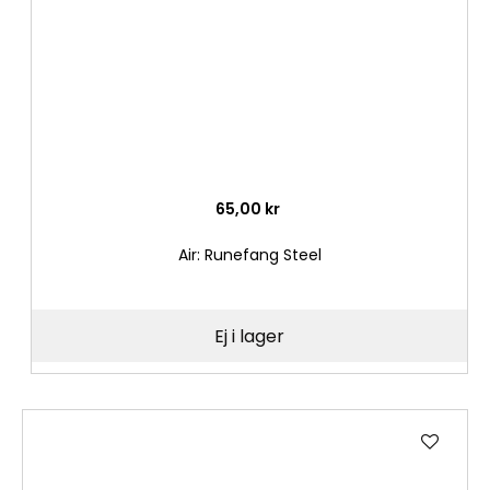
65,00 kr
Air: Runefang Steel
Ej i lager
Lägg
till
i