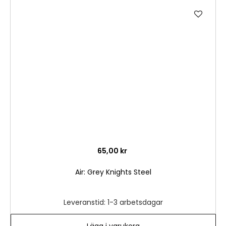
Lägg
till
i
önske
65,00 kr
Air: Grey Knights Steel
Leveranstid: 1-3 arbetsdagar
Lägg i varukorg