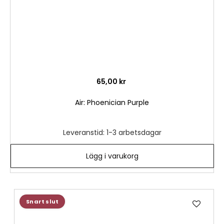
65,00 kr
Air: Phoenician Purple
Leveranstid: 1-3 arbetsdagar
Lägg i varukorg
Lägg
Snart slut
till
i