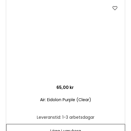
Lägg
till
i
önske
65,00 kr
Air: Eidolon Purple (Clear)
Leveranstid: 1-3 arbetsdagar
Lägg i varukorg