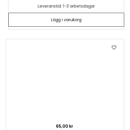
Leveranstid: 1-3 arbetsdagar
Lägg i varukorg
Lägg
till
i
önske
65,00 kr