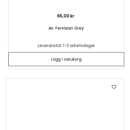
65,00 kr
Air: Fenrisian Grey
Leveranstid: 1-3 arbetsdagar
Lägg i varukorg
Lägg
till
i
önske