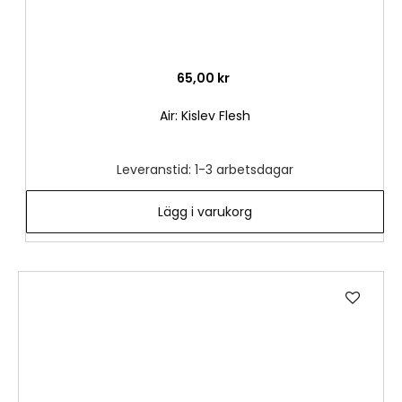
65,00 kr
Air: Kislev Flesh
Leveranstid: 1-3 arbetsdagar
Lägg i varukorg
Lägg
till
i
önske