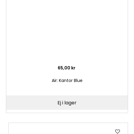
önske
65,00 kr
Air: Kantor Blue
Ej i lager
Lägg