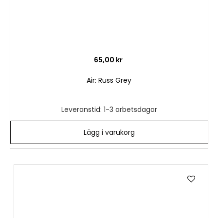
65,00 kr
Air: Russ Grey
Leveranstid: 1-3 arbetsdagar
Lägg i varukorg
Lägg
till
i
önske