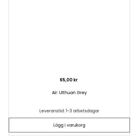
till
i
önske
65,00 kr
Air: Ulthuan Grey
Leveranstid: 1-3 arbetsdagar
Lägg i varukorg