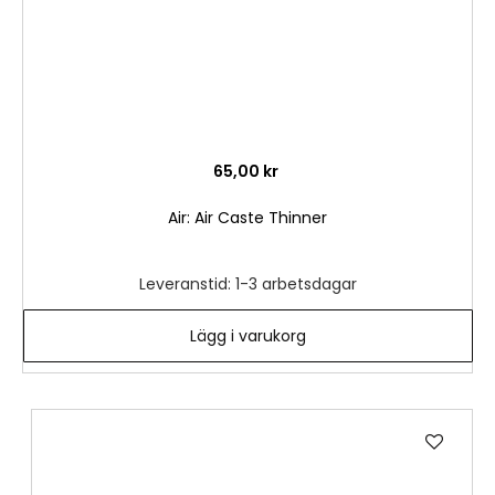
65,00 kr
Air: Air Caste Thinner
Leveranstid: 1-3 arbetsdagar
Lägg i varukorg
Lägg
till
i