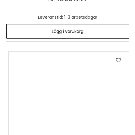
Leveranstid: 1-3 arbetsdagar
Lägg i varukorg
Lägg
till
i
önske