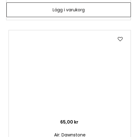
Lägg i varukorg
Lägg
till
i
önske
65,00 kr
Air: Dawnstone