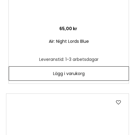
65,00 kr
Air: Night Lords Blue
Leveranstid: 1-3 arbetsdagar
Lägg i varukorg
Lägg
till
i
önske