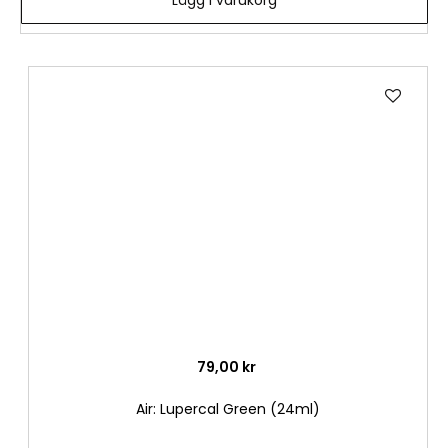
Lägg
till
i
önske
79,00 kr
Air: Lupercal Green (24ml)