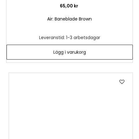
65,00 kr
Air: Baneblade Brown
Leveranstid: 1-3 arbetsdagar
Lägg i varukorg
Lägg
till
i
önske