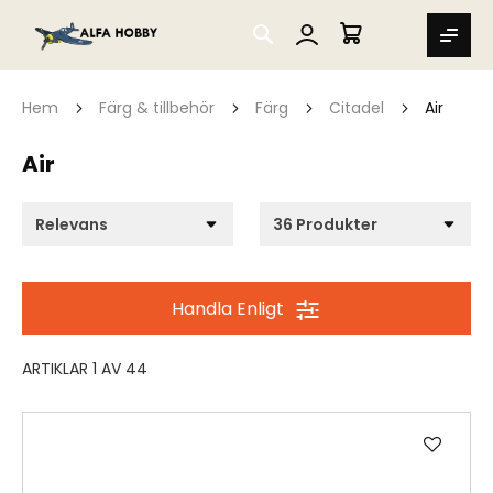
SEARCH
MIN VARUKORG
Hem
Färg & tillbehör
Färg
Citadel
Air
Air
Handla Enligt
ARTIKLAR
1
AV
44
Lägg
till
i