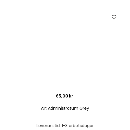
Lägg
till
i
önske
65,00 kr
Air: Administratum Grey
Leveranstid: 1-3 arbetsdagar