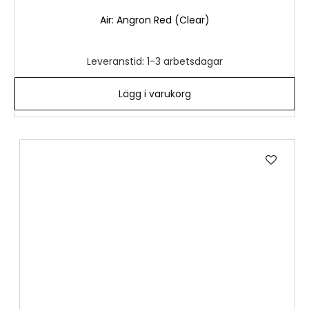
Air: Angron Red (Clear)
Leveranstid: 1-3 arbetsdagar
Lägg i varukorg
Lägg
till
i
önske