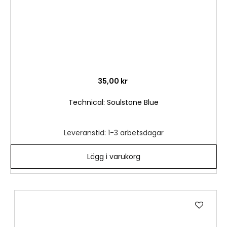
35,00 kr
Technical: Soulstone Blue
Leveranstid: 1-3 arbetsdagar
Lägg i varukorg
Lägg
till
i