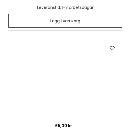
Leveranstid: 1-3 arbetsdagar
Lägg i varukorg
Lägg
till
i
önske
65,00 kr