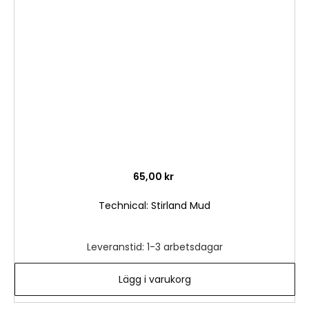
i
önske
65,00 kr
Technical: Stirland Mud
Leveranstid: 1-3 arbetsdagar
Lägg i varukorg