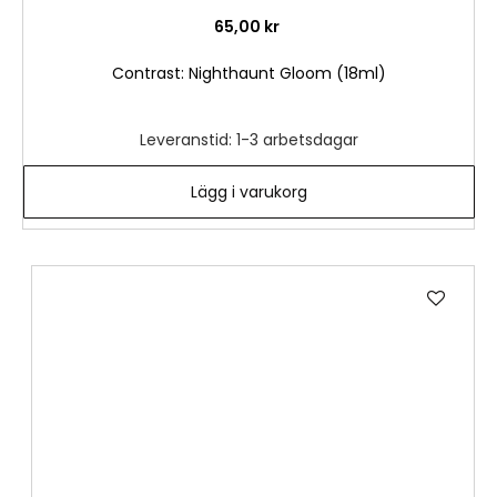
65,00 kr
Contrast: Nighthaunt Gloom (18ml)
Leveranstid: 1-3 arbetsdagar
Lägg i varukorg
Lägg
till
i
önske