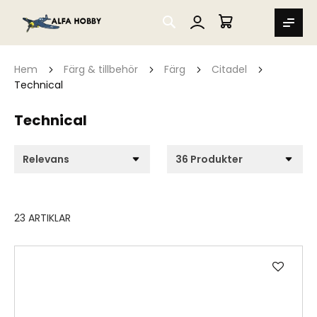
SEARCH
MIN VARUKORG
Hem
Färg & tillbehör
Färg
Citadel
Technical
Technical
23
ARTIKLAR
Lägg
till
i
önske