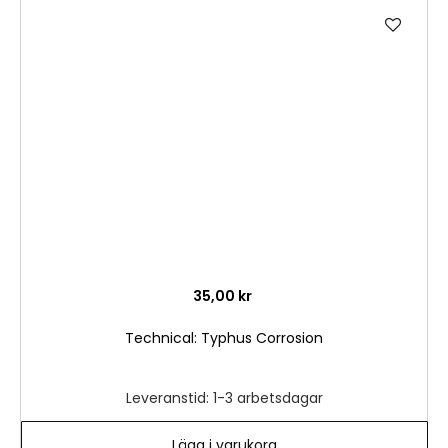
Lägg
till
i
önske
35,00 kr
Technical: Typhus Corrosion
Leveranstid: 1-3 arbetsdagar
Lägg i varukorg