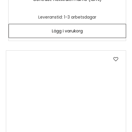
Leveranstid: 1-3 arbetsdagar
Lägg i varukorg
Lägg
till
i
önske