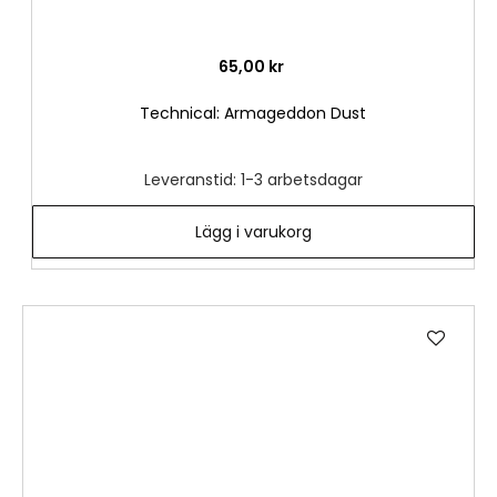
65,00 kr
Technical: Armageddon Dust
Leveranstid: 1-3 arbetsdagar
Lägg i varukorg
Lägg
till
i
önske