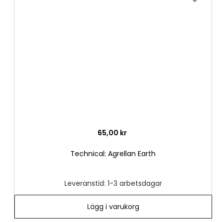
till
i
önske
65,00 kr
Technical: Agrellan Earth
Leveranstid: 1-3 arbetsdagar
Lägg i varukorg