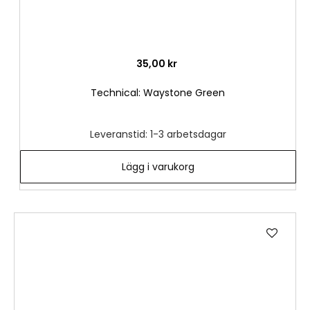
35,00 kr
Technical: Waystone Green
Leveranstid: 1-3 arbetsdagar
Lägg i varukorg
Lägg
till
i
önske