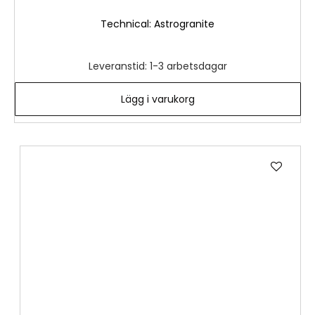
Technical: Astrogranite
Leveranstid: 1-3 arbetsdagar
Lägg i varukorg
Lägg
till
i
önske