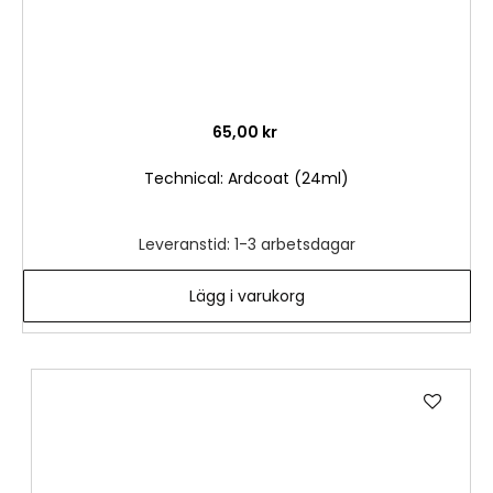
65,00 kr
Technical: Ardcoat (24ml)
Leveranstid: 1-3 arbetsdagar
Lägg i varukorg
Lägg
till
i
önske