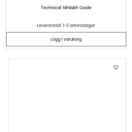
Technical: Nihilakh Oxide
Leveranstid: 1-3 arbetsdagar
Lägg i varukorg
Lägg
till
i
önske