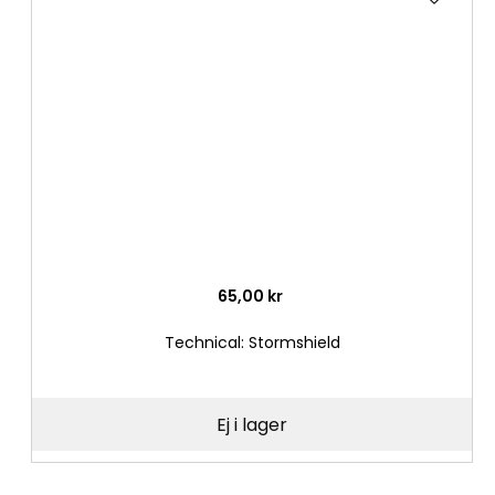
till
i
önske
65,00 kr
Technical: Stormshield
Ej i lager