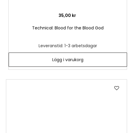
35,00 kr
Technical: Blood for the Blood God
Leveranstid: 1-3 arbetsdagar
Lägg i varukorg
Lägg
till
i
önske