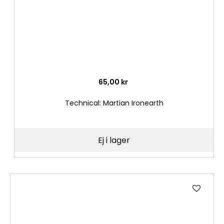
65,00 kr
Technical: Martian Ironearth
Ej i lager
Lägg
till
i
önske