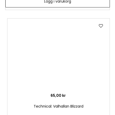
Lägg i varukorg
Lägg
till
i
önske
65,00 kr
Technical: Valhallan Blizzard