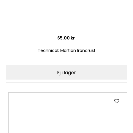
65,00 kr
Technical: Martian Ironcrust
Ej i lager
Lägg
till
i
önske