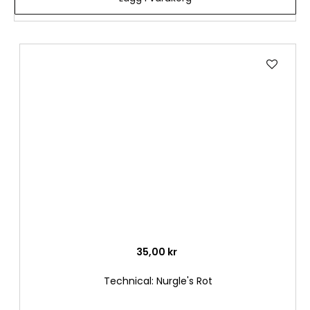
Lägg
till
i
önske
35,00 kr
Technical: Nurgle's Rot