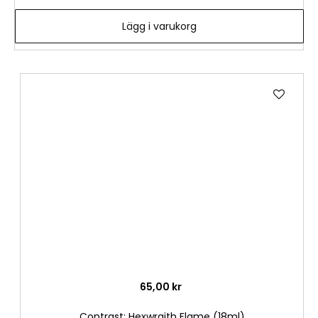
Lägg i varukorg
Lägg
till
i
önske
65,00 kr
Contrast: Hexwraith Flame (18ml)