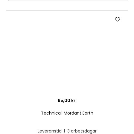
Lägg
till
i
önske
65,00 kr
Technical: Mordant Earth
Leveranstid: 1-3 arbetsdagar