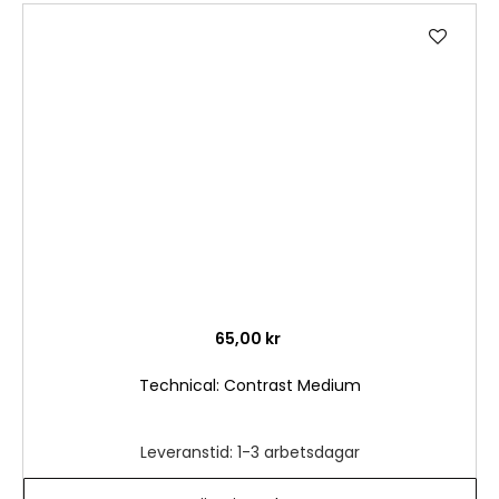
Lägg
till
i
önske
65,00 kr
Technical: Contrast Medium
Leveranstid: 1-3 arbetsdagar