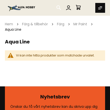
SEARCH
MIN VARUKORG
Hem
Färg & tillbehör
Färg
Mr Paint
Aqua Line
Aqua Line
Vi kan inte hitta produkter som matchade urvalet.
Nyhetsbrev
Önskar du få vårt nyhetsbrev kan du skriva upp dig