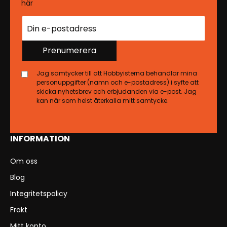
här
Prenumerera
Jag samtycker till att Hobbyisterna behandlar mina
personuppgifter (namn och e-postadress) i syfte att
skicka nyhetsbrev och erbjudanden via e-post. Jag
kan när som helst återkalla mitt samtycke.
INFORMATION
Om oss
Blog
Integritetspolicy
Frakt
Mitt konto