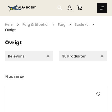
SEARCH
MIN VARUKORG
Hem
Färg & tillbehör
Färg
Scale75
Övrigt
Övrigt
21
ARTIKLAR
Lägg
till
i
önske