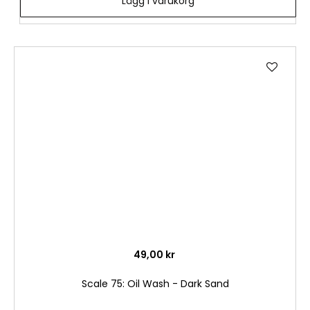
Lägg i varukorg
Lägg
till
i
önske
49,00 kr
Scale 75: Oil Wash - Dark Sand