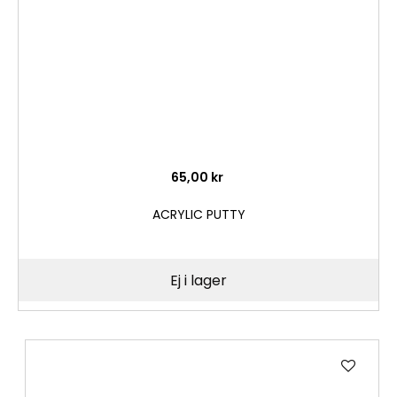
65,00 kr
ACRYLIC PUTTY
Ej i lager
Lägg
till