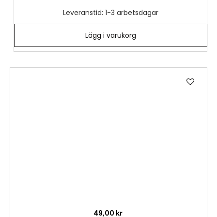
Leveranstid: 1-3 arbetsdagar
Lägg i varukorg
Lägg
till
i
önske
49,00 kr