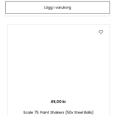
Lägg i varukorg
Lägg
till
i
önske
49,00 kr
Scale 75: Paint Shakers (50x Steel Balls)