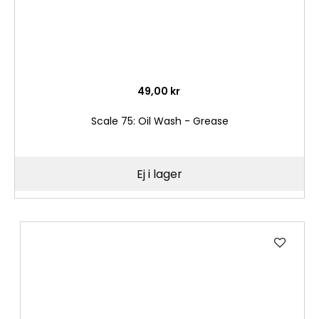
49,00 kr
Scale 75: Oil Wash - Grease
Ej i lager
Lägg
till
i
önske