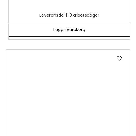
Leveranstid: 1-3 arbetsdagar
Lägg i varukorg
Lägg
till
i
önske