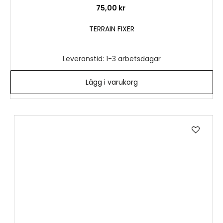
75,00 kr
TERRAIN FIXER
Leveranstid: 1-3 arbetsdagar
Lägg i varukorg
Lägg
till
i
önske