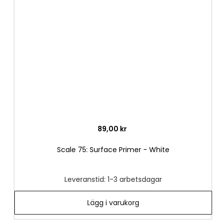
till
i
önske
89,00 kr
Scale 75: Surface Primer - White
Leveranstid: 1-3 arbetsdagar
Lägg i varukorg