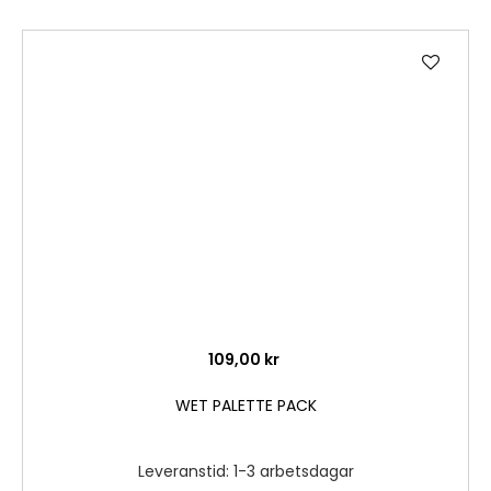
Lägg
till
i
önske
109,00 kr
WET PALETTE PACK
Leveranstid: 1-3 arbetsdagar