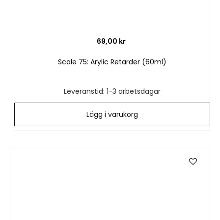
69,00 kr
Scale 75: Arylic Retarder (60ml)
Leveranstid: 1-3 arbetsdagar
Lägg i varukorg
Lägg
till
i
önske