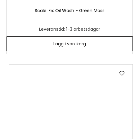
Scale 75: Oil Wash - Green Moss
Leveranstid: 1-3 arbetsdagar
Lägg i varukorg
Lägg
till
i
önske