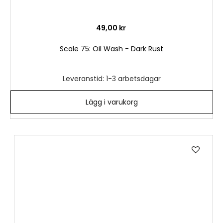
49,00 kr
Scale 75: Oil Wash - Dark Rust
Leveranstid: 1-3 arbetsdagar
Lägg i varukorg
Lägg
till
i
önske