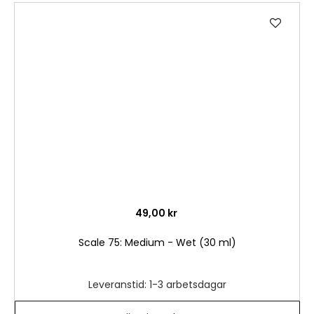
Lägg
till
i
önske
49,00 kr
Scale 75: Medium - Wet (30 ml)
Leveranstid: 1-3 arbetsdagar