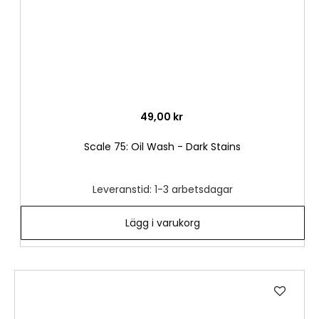
49,00 kr
Scale 75: Oil Wash - Dark Stains
Leveranstid: 1-3 arbetsdagar
Lägg i varukorg
Lägg
till
i