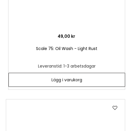
49,00 kr
Scale 75: Oil Wash - Light Rust
Leveranstid: 1-3 arbetsdagar
Lägg i varukorg
Lägg
till
i
önske