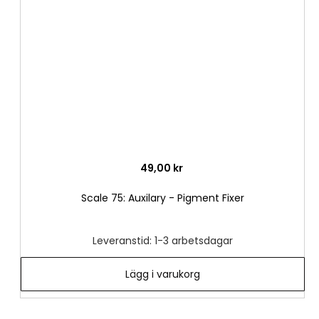
i
önske
49,00 kr
Scale 75: Auxilary - Pigment Fixer
Leveranstid: 1-3 arbetsdagar
Lägg i varukorg