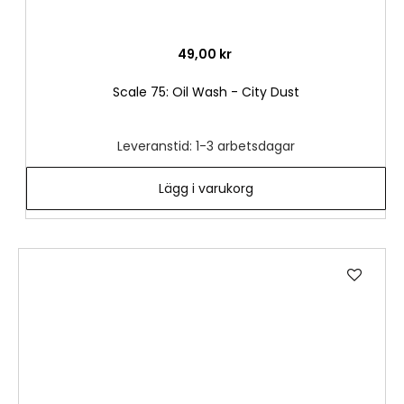
49,00 kr
Scale 75: Oil Wash - City Dust
Leveranstid: 1-3 arbetsdagar
Lägg i varukorg
Lägg
till
i
önske