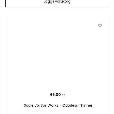
Lägg i varukorg
Lägg
till
i
önske
69,00 kr
Scale 75: Soil Works - Odorless Thinner