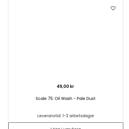
Lägg
till
i
önske
49,00 kr
Scale 75: Oil Wash - Pale Dust
Leveranstid: 1-3 arbetsdagar