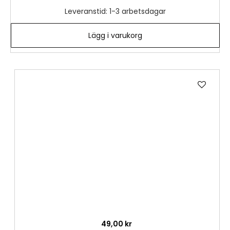
Leveranstid: 1-3 arbetsdagar
Lägg i varukorg
Lägg
till
i
önske
49,00 kr