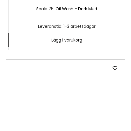
Scale 75: Oil Wash - Dark Mud
Leveranstid: 1-3 arbetsdagar
Lägg i varukorg
Lägg
till
i
önske