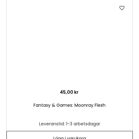
Lägg
till
i
önske
45,00 kr
Fantasy & Games: Moonray Flesh
Leveranstid: 1-3 arbetsdagar
Lägg i varukorg