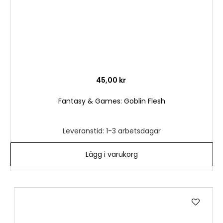
45,00 kr
Fantasy & Games: Goblin Flesh
Leveranstid: 1-3 arbetsdagar
Lägg i varukorg
Lägg
till
i