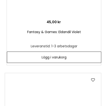
45,00 kr
Fantasy & Games: Eldandil Violet
Leveranstid: 1-3 arbetsdagar
Lägg i varukorg
Lägg
till
i
önske