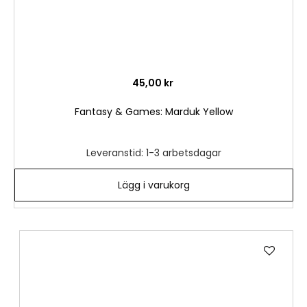
45,00 kr
Fantasy & Games: Marduk Yellow
Leveranstid: 1-3 arbetsdagar
Lägg i varukorg
Lägg
till
i
önske