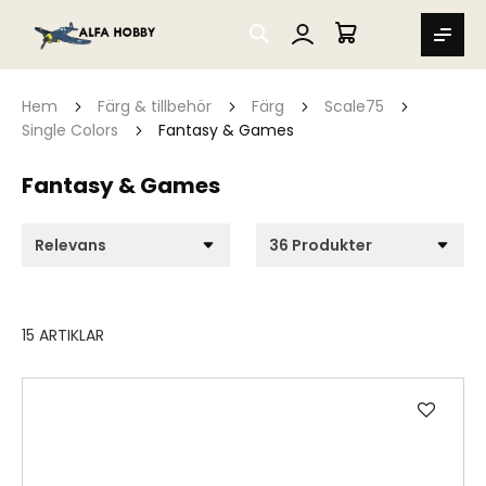
SEARCH
MIN VARUKORG
Hem
Färg & tillbehör
Färg
Scale75
Single Colors
Fantasy & Games
Fantasy & Games
15
ARTIKLAR
Lägg
till
i
önske