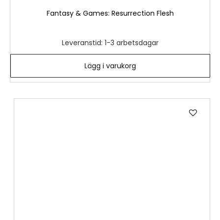
Fantasy & Games: Resurrection Flesh
Leveranstid: 1-3 arbetsdagar
Lägg i varukorg
Lägg
till
i
önske