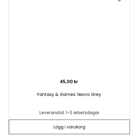
till
i
önske
45,00 kr
Fantasy & Games: Necro Grey
Leveranstid: 1-3 arbetsdagar
Lägg i varukorg