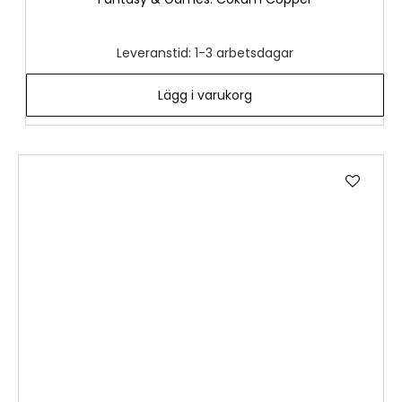
Leveranstid: 1-3 arbetsdagar
Lägg i varukorg
Lägg
till
i
önske