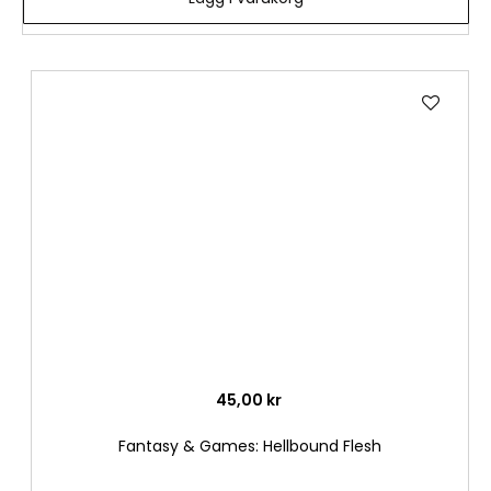
Lägg
till
i
önske
45,00 kr
Fantasy & Games: Hellbound Flesh