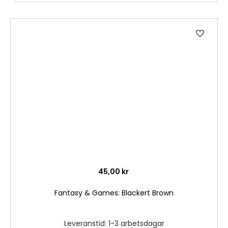
Lägg
till
i
önske
45,00 kr
Fantasy & Games: Blackert Brown
Leveranstid: 1-3 arbetsdagar