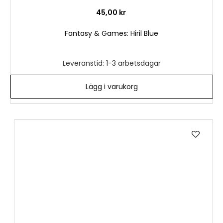
45,00 kr
Fantasy & Games: Hiril Blue
Leveranstid: 1-3 arbetsdagar
Lägg i varukorg
Lägg
till
i
önske