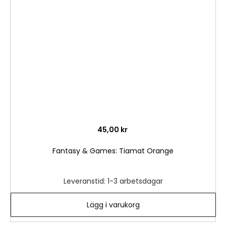
i
önske
45,00 kr
Fantasy & Games: Tiamat Orange
Leveranstid: 1-3 arbetsdagar
Lägg i varukorg