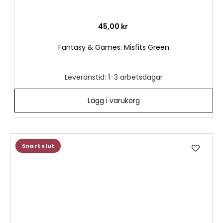
45,00 kr
Fantasy & Games: Misfits Green
Leveranstid: 1-3 arbetsdagar
Lägg i varukorg
Lägg
Snart slut
till
i
önske