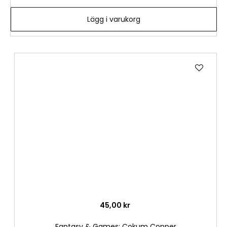
Lägg i varukorg
Lägg
till
i
önske
45,00 kr
Fantasy & Games: Cokum Copper