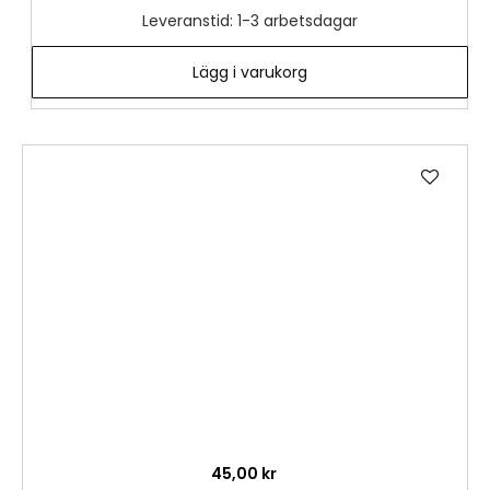
Leveranstid: 1-3 arbetsdagar
Lägg i varukorg
Lägg
till
i
önske
45,00 kr