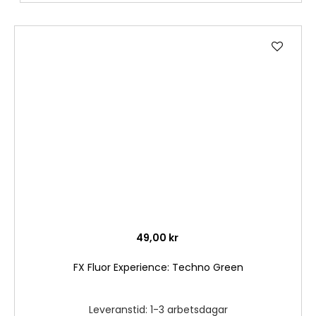
Lägg
till
i
önske
49,00 kr
FX Fluor Experience: Techno Green
Leveranstid: 1-3 arbetsdagar