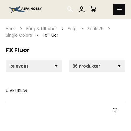
SEARCH
MIN VARUKORG
Hem
Färg & tillbehör
Färg
Scale75
Single Colors
FX Fluor
FX Fluor
6
ARTIKLAR
Lägg
till
i
önske