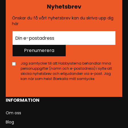
Nyhetsbrev
Önskar du få vårt nyhetsbrev kan du skriva upp dig
här
Prenumerera
Jag samtycker till att Hobbyisterna behandlar mina
personuppgifter (namn och e-postadress) i syfte att
skicka nyhetsbrev och erbjudanden via e-post. Jag
kan när som helst återkalla mitt samtycke.
INFORMATION
Om oss
Blog