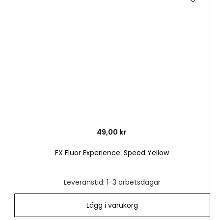
till
i
önske
49,00 kr
FX Fluor Experience: Speed Yellow
Leveranstid: 1-3 arbetsdagar
Lägg i varukorg