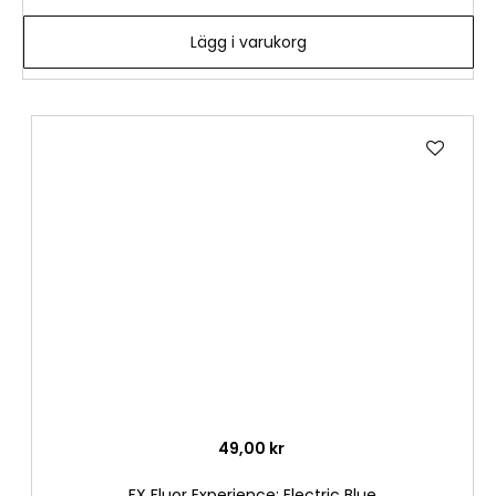
Lägg i varukorg
Lägg
till
i
önske
49,00 kr
FX Fluor Experience: Electric Blue