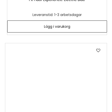
Leveranstid: 1-3 arbetsdagar
Lägg i varukorg
Lägg
till
i
önske