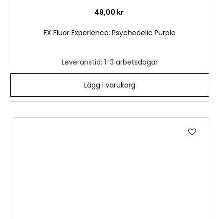
49,00 kr
FX Fluor Experience: Psychedelic Purple
Leveranstid: 1-3 arbetsdagar
Lägg i varukorg
Lägg
till
i
önske