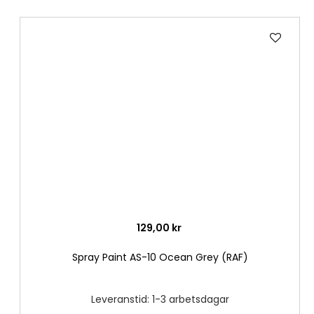
Lägg
till
i
önske
129,00 kr
Spray Paint AS-10 Ocean Grey (RAF)
Leveranstid: 1-3 arbetsdagar