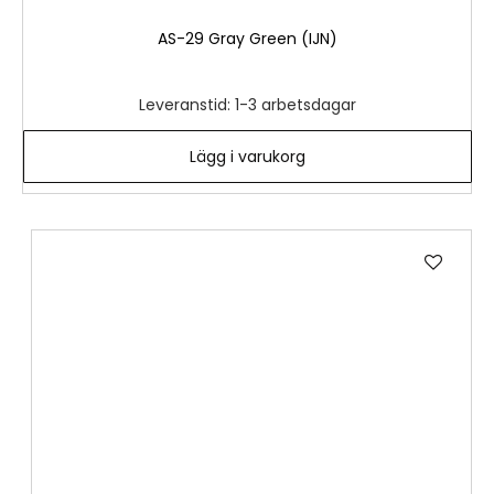
AS-29 Gray Green (IJN)
Leveranstid: 1-3 arbetsdagar
Lägg i varukorg
Lägg
till
i
önske