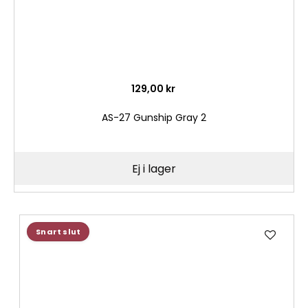
129,00 kr
AS-27 Gunship Gray 2
Ej i lager
Lägg
Snart slut
till
i
önske