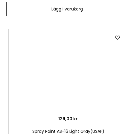
Lägg i varukorg
Lägg
till
i
önske
129,00 kr
Spray Paint AS-16 Light Gray(USAF)