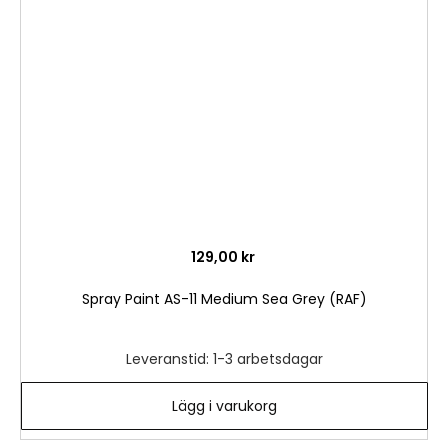
i
önske
129,00 kr
Spray Paint AS-11 Medium Sea Grey (RAF)
Leveranstid: 1-3 arbetsdagar
Lägg i varukorg