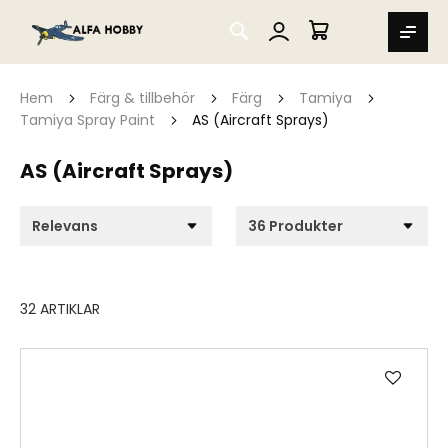
SEARCH
MIN VARUKORG
Hem
Färg & tillbehör
Färg
Tamiya
Tamiya Spray Paint
AS (Aircraft Sprays)
AS (Aircraft Sprays)
32
ARTIKLAR
Lägg
till
i
önske