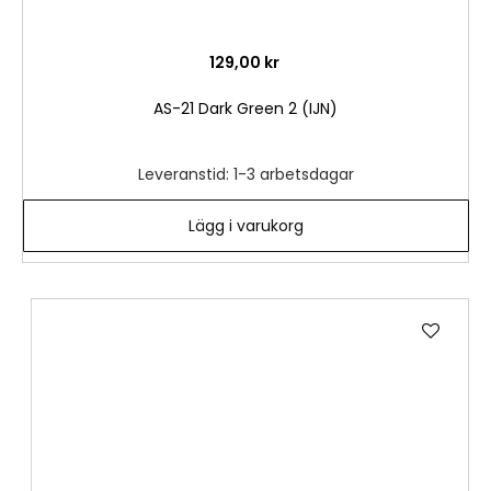
129,00 kr
AS-21 Dark Green 2 (IJN)
Leveranstid: 1-3 arbetsdagar
Lägg i varukorg
Lägg
till
i
önske