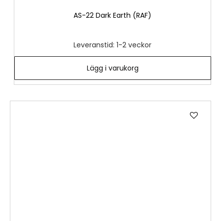
AS-22 Dark Earth (RAF)
Leveranstid: 1-2 veckor
Lägg i varukorg
Lägg
till
i
önske