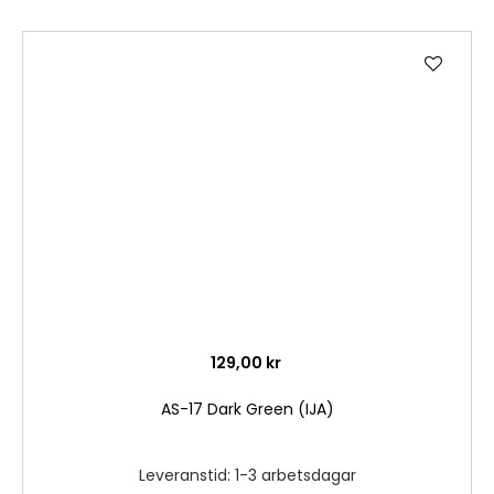
Lägg
till
i
önske
129,00 kr
AS-17 Dark Green (IJA)
Leveranstid: 1-3 arbetsdagar