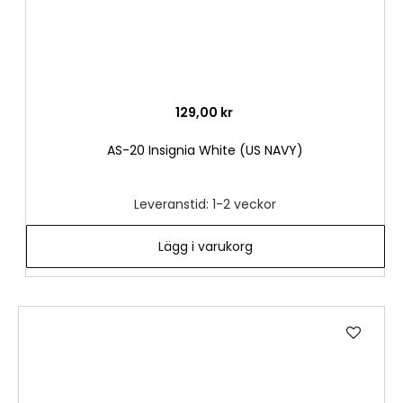
129,00 kr
AS-20 Insignia White (US NAVY)
Leveranstid: 1-2 veckor
Lägg i varukorg
Lägg
till
i
önske