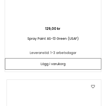
129,00 kr
Spray Paint AS-13 Green (USAF)
Leveranstid: 1-3 arbetsdagar
Lägg i varukorg
Lägg
till
i
önske