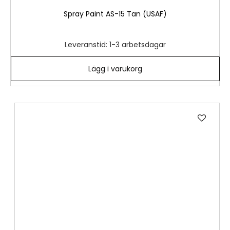
Spray Paint AS-15 Tan (USAF)
Leveranstid: 1-3 arbetsdagar
Lägg i varukorg
Lägg
till
i
önske