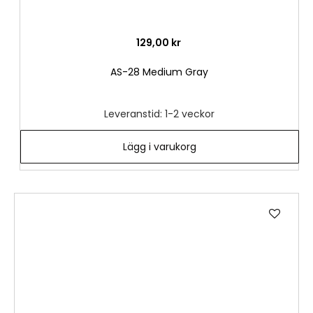
129,00 kr
AS-28 Medium Gray
Leveranstid: 1-2 veckor
Lägg i varukorg
Lägg
till
i
önske