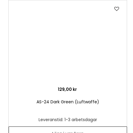
Lägg
till
i
önske
129,00 kr
AS-24 Dark Green (Luftwaffe)
Leveranstid: 1-3 arbetsdagar