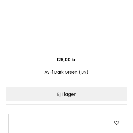
129,00 kr
AS-1 Dark Green (IJN)
Ej i lager
Lägg
till