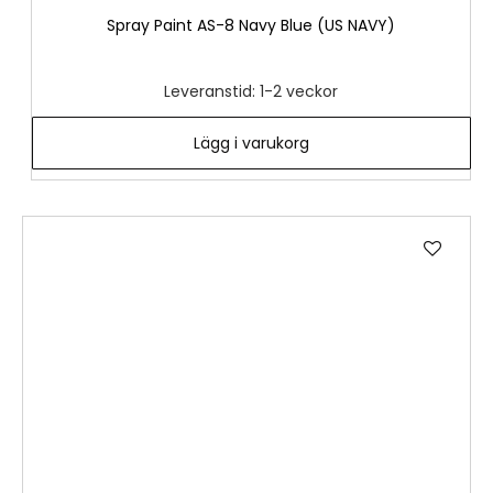
Spray Paint AS-8 Navy Blue (US NAVY)
Leveranstid: 1-2 veckor
Lägg i varukorg
Lägg
till
i
önske