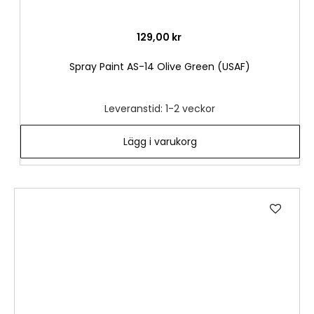
129,00 kr
Spray Paint AS-14 Olive Green (USAF)
Leveranstid: 1-2 veckor
Lägg i varukorg
Lägg
till
i
önske