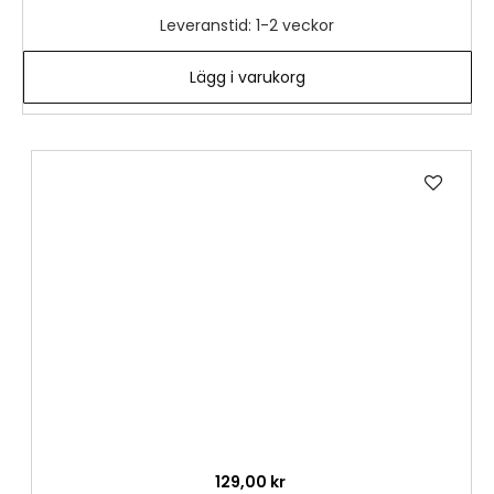
Leveranstid: 1-2 veckor
Lägg i varukorg
Lägg
till
i
önske
129,00 kr