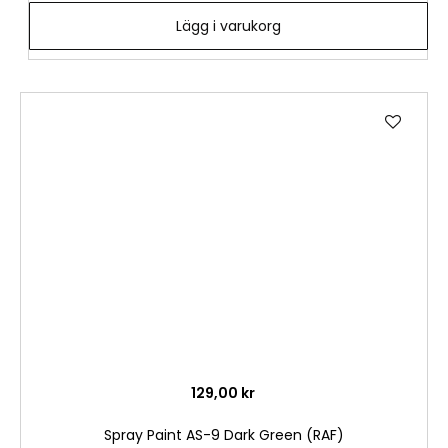
Lägg i varukorg
Lägg
till
i
önske
129,00 kr
Spray Paint AS-9 Dark Green (RAF)