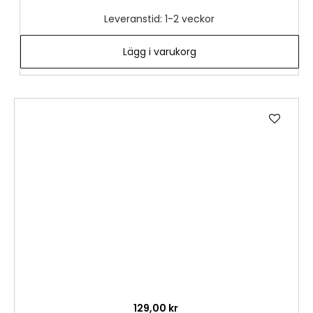
Leveranstid: 1-2 veckor
Lägg i varukorg
Lägg
till
i
önske
129,00 kr