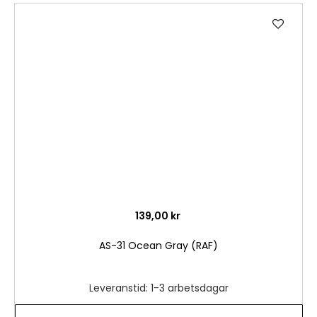
Lägg
till
i
önske
139,00 kr
AS-31 Ocean Gray (RAF)
Leveranstid: 1-3 arbetsdagar