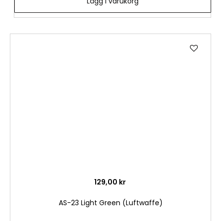
Lägg i varukorg
Lägg
till
i
önske
129,00 kr
AS-23 Light Green (Luftwaffe)