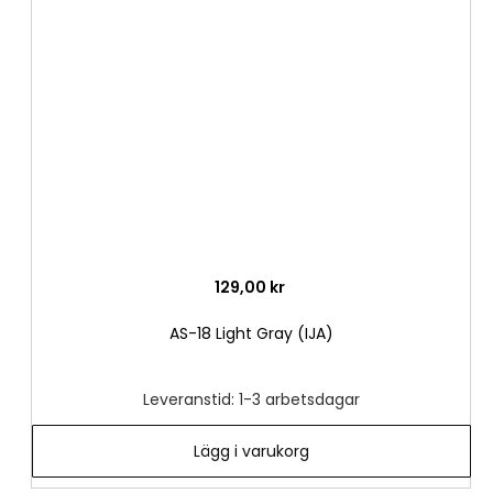
till
i
önske
129,00 kr
AS-18 Light Gray (IJA)
Leveranstid: 1-3 arbetsdagar
Lägg i varukorg