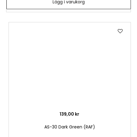
Lägg i varukorg
Lägg
till
i
önske
139,00 kr
AS-30 Dark Green (RAF)