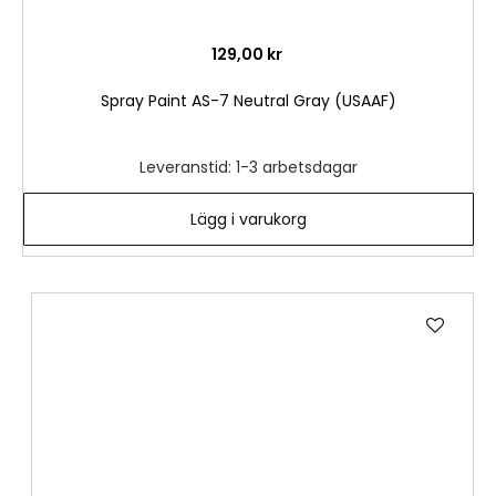
129,00 kr
Spray Paint AS-7 Neutral Gray (USAAF)
Leveranstid: 1-3 arbetsdagar
Lägg i varukorg
Lägg
till
i
önske