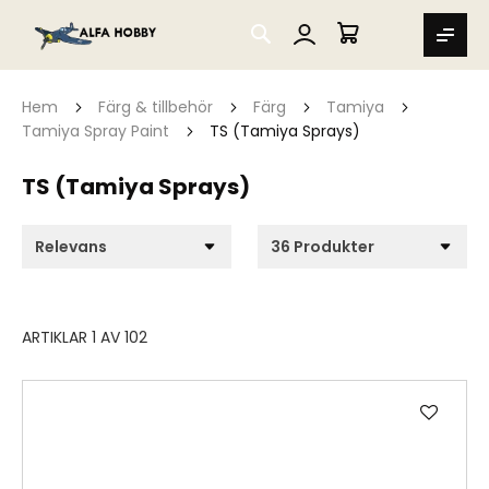
SEARCH
MIN VARUKORG
Hem
Färg & tillbehör
Färg
Tamiya
Tamiya Spray Paint
TS (Tamiya Sprays)
TS (Tamiya Sprays)
ARTIKLAR
1
AV
102
Lägg
till
i
önske