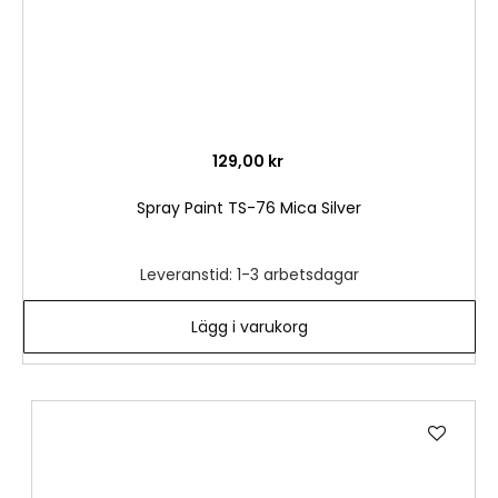
129,00 kr
Spray Paint TS-76 Mica Silver
Leveranstid: 1-3 arbetsdagar
Lägg i varukorg
Lägg
till
i
önske