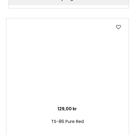
Lägg
till
i
önske
129,00 kr
TS-86 Pure Red