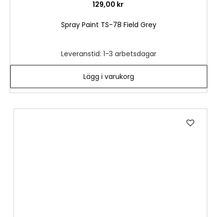
129,00 kr
Spray Paint TS-78 Field Grey
Leveranstid: 1-3 arbetsdagar
Lägg i varukorg
Lägg
till
i
önske