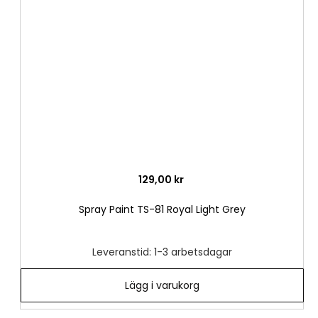
i
önske
129,00 kr
Spray Paint TS-81 Royal Light Grey
Leveranstid: 1-3 arbetsdagar
Lägg i varukorg