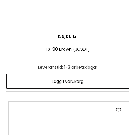
139,00 kr
TS-90 Brown (JGSDF)
Leveranstid: 1-3 arbetsdagar
Lägg i varukorg
Lägg
till
i
önske