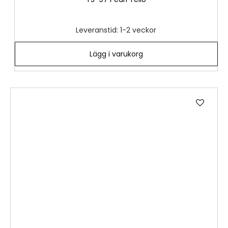
Leveranstid: 1-2 veckor
Lägg i varukorg
Lägg
till
i
önske