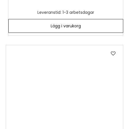
Leveranstid: 1-3 arbetsdagar
Lägg i varukorg
Lägg
till
i
önske