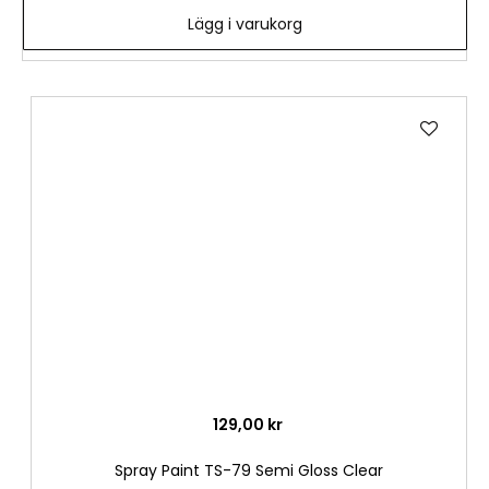
Lägg i varukorg
Lägg
till
i
önske
129,00 kr
Spray Paint TS-79 Semi Gloss Clear