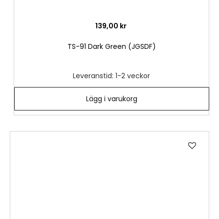
139,00 kr
TS-91 Dark Green (JGSDF)
Leveranstid: 1-2 veckor
Lägg i varukorg
Lägg
till
i
önske