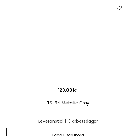
Lägg
till
i
önske
129,00 kr
TS-94 Metallic Gray
Leveranstid: 1-3 arbetsdagar
Lägg i varukorg