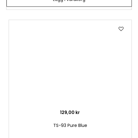
Lägg
till
i
önske
129,00 kr
TS-93 Pure Blue