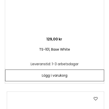
129,00 kr
TS-101, Base White
Leveranstid: 1-3 arbetsdagar
Lägg i varukorg
Lägg
till
i