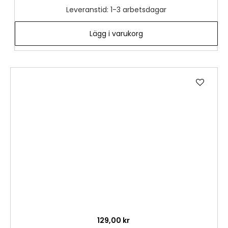
Leveranstid: 1-3 arbetsdagar
Lägg i varukorg
Lägg
till
i
önske
129,00 kr