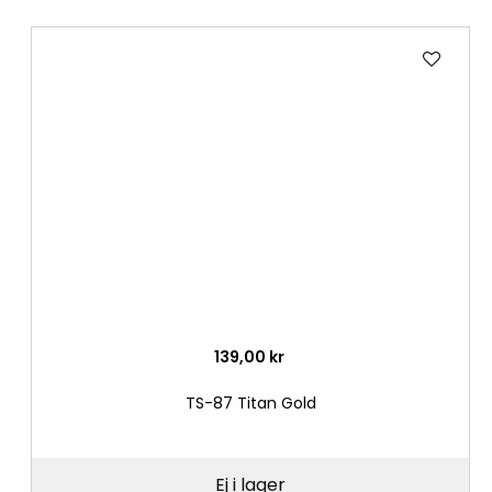
Lägg
till
i
önske
139,00 kr
TS-87 Titan Gold
Ej i lager