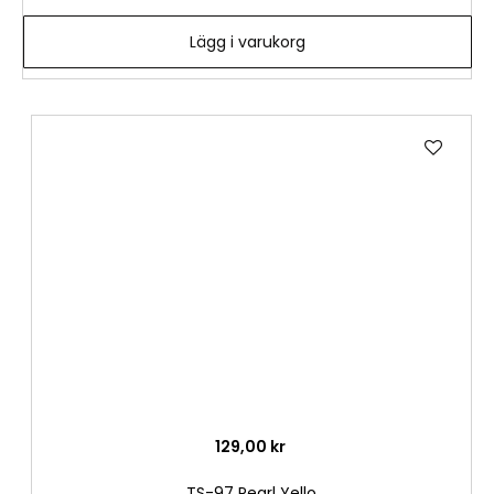
Lägg i varukorg
Lägg
till
i
önske
129,00 kr
TS-97 Pearl Yello