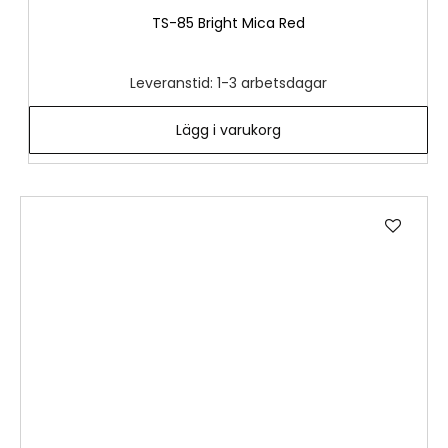
TS-85 Bright Mica Red
Leveranstid: 1-3 arbetsdagar
Lägg i varukorg
Lägg
till
i
önske