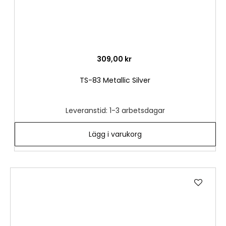
309,00 kr
TS-83 Metallic Silver
Leveranstid: 1-3 arbetsdagar
Lägg i varukorg
Lägg
till
i
önske