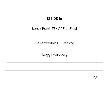
129,00 kr
Spray Paint TS-77 Flat Flesh
Leveranstid: 1-2 veckor
Lägg i varukorg
Lägg
till
i
önske