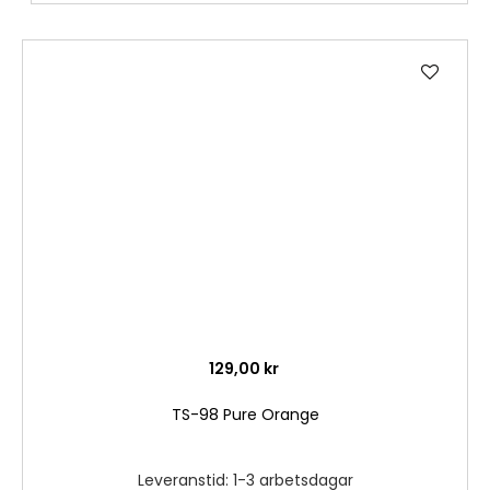
Lägg
till
i
önske
129,00 kr
TS-98 Pure Orange
Leveranstid: 1-3 arbetsdagar