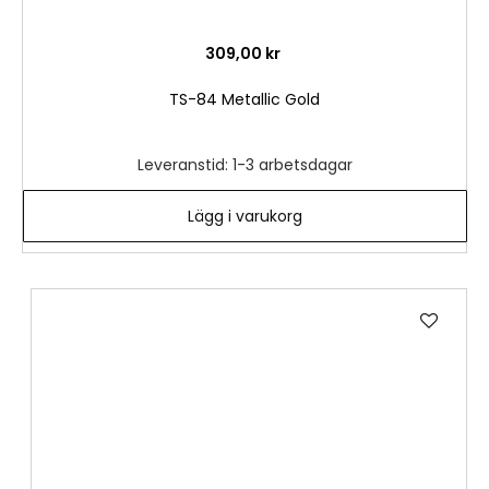
309,00 kr
TS-84 Metallic Gold
Leveranstid: 1-3 arbetsdagar
Lägg i varukorg
Lägg
till
i
önske