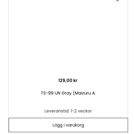
till
i
önske
129,00 kr
TS-99 IJN Gray (Maizuru A.
Leveranstid: 1-2 veckor
Lägg i varukorg