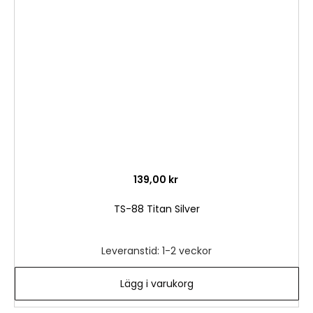
i
önske
139,00 kr
TS-88 Titan Silver
Leveranstid: 1-2 veckor
Lägg i varukorg