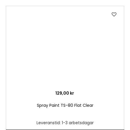
Lägg
till
i
önske
129,00 kr
Spray Paint TS-80 Flat Clear
Leveranstid: 1-3 arbetsdagar