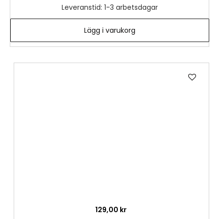
Leveranstid: 1-3 arbetsdagar
Lägg i varukorg
Lägg
till
i
önske
129,00 kr