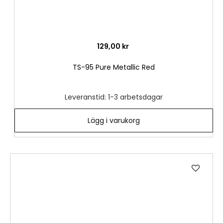
129,00 kr
TS-95 Pure Metallic Red
Leveranstid: 1-3 arbetsdagar
Lägg i varukorg
Lägg
till
i
önske