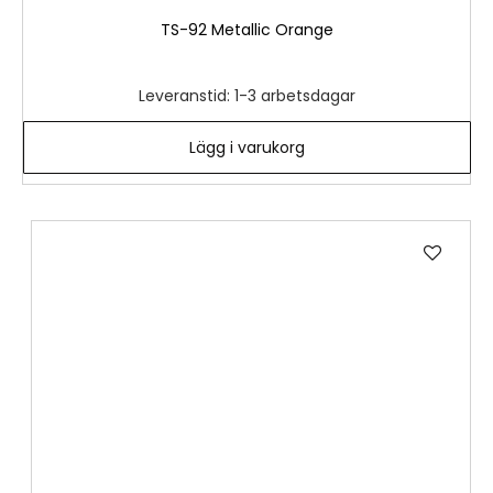
TS-92 Metallic Orange
Leveranstid: 1-3 arbetsdagar
Lägg i varukorg
Lägg
till
i
önske