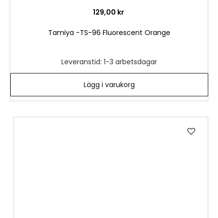
129,00 kr
Tamiya -TS-96 Fluorescent Orange
Leveranstid: 1-3 arbetsdagar
Lägg i varukorg
Lägg
till
i
önske