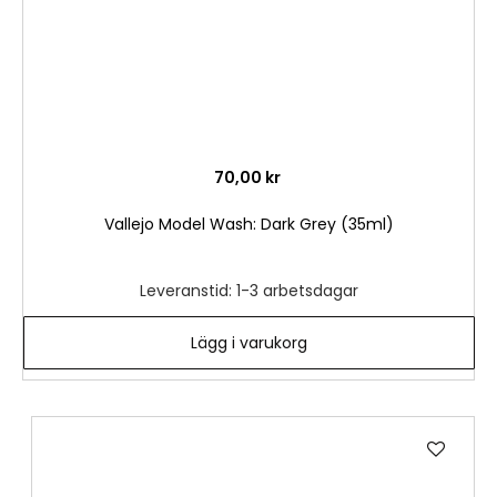
70,00 kr
Vallejo Model Wash: Dark Grey (35ml)
Leveranstid: 1-3 arbetsdagar
Lägg i varukorg
Lägg
till
i