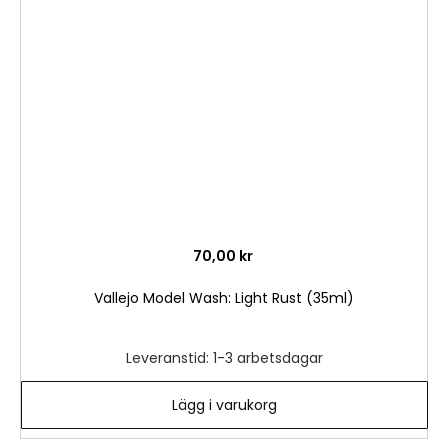
i
önske
70,00 kr
Vallejo Model Wash: Light Rust (35ml)
Leveranstid: 1-3 arbetsdagar
Lägg i varukorg