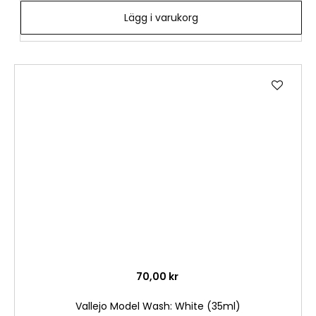
Lägg i varukorg
Lägg
till
i
önske
70,00 kr
Vallejo Model Wash: White (35ml)