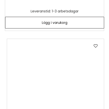
Leveranstid: 1-3 arbetsdagar
Lägg i varukorg
Lägg
till
i
önske