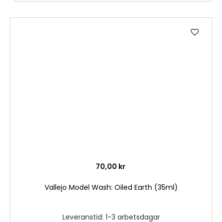
Lägg
till
i
önske
70,00 kr
Vallejo Model Wash: Oiled Earth (35ml)
Leveranstid: 1-3 arbetsdagar