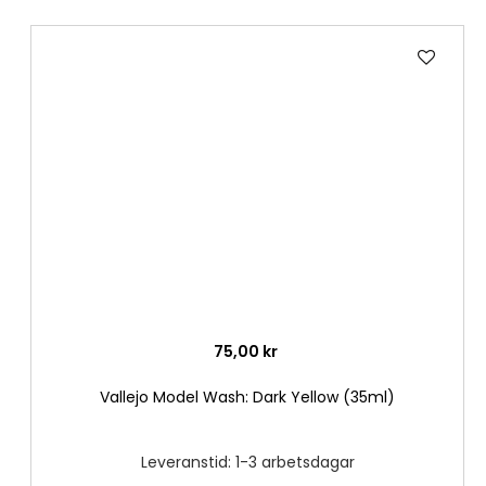
Lägg
till
i
önske
75,00 kr
Vallejo Model Wash: Dark Yellow (35ml)
Leveranstid: 1-3 arbetsdagar