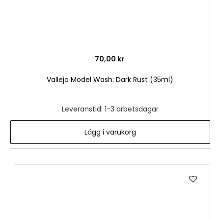
70,00 kr
Vallejo Model Wash: Dark Rust (35ml)
Leveranstid: 1-3 arbetsdagar
Lägg i varukorg
Lägg
till
i
önske