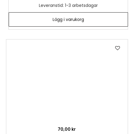
Leveranstid: 1-3 arbetsdagar
Lägg i varukorg
Lägg
till
i
önske
70,00 kr