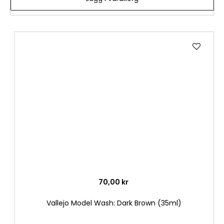
Lägg
till
i
önske
70,00 kr
Vallejo Model Wash: Dark Brown (35ml)