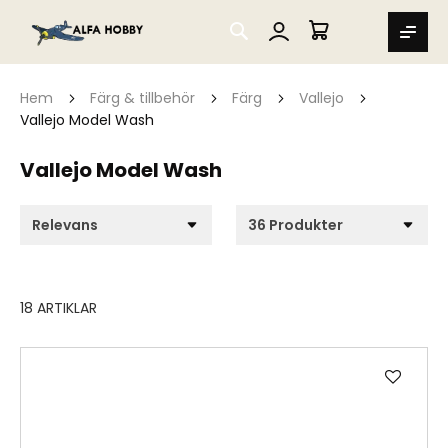
SEARCH
MIN VARUKORG
Hem
Färg & tillbehör
Färg
Vallejo
Vallejo Model Wash
Vallejo Model Wash
18
ARTIKLAR
Lägg
till
i
önske