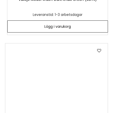
Leveranstid: 1-3 arbetsdagar
Lägg i varukorg
Lägg
till
i
önske