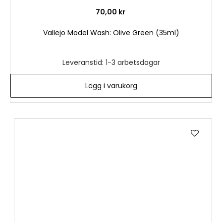
70,00 kr
Vallejo Model Wash: Olive Green (35ml)
Leveranstid: 1-3 arbetsdagar
Lägg i varukorg
Lägg
till
i
önske