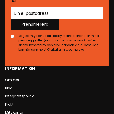
här
Prenumerera
Jag samtycker till att Hobbyisterna behandlar mina
personuppgifter (namn och e-postadress) i syfte att
skicka nyhetsbrev och erbjudanden via e-post. Jag
kan när som helst återkalla mitt samtycke.
INFORMATION
Om oss
Blog
Integritetspolicy
Frakt
Mitt konto