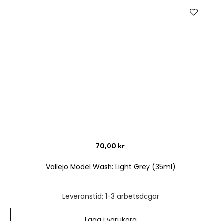
Lägg
till
i
önske
70,00 kr
Vallejo Model Wash: Light Grey (35ml)
Leveranstid: 1-3 arbetsdagar
Lägg i varukorg