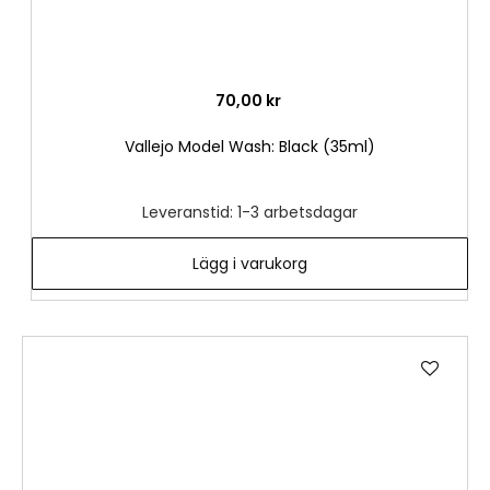
70,00 kr
Vallejo Model Wash: Black (35ml)
Leveranstid: 1-3 arbetsdagar
Lägg i varukorg
Lägg
till
i
önske