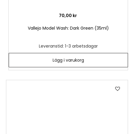
70,00 kr
Vallejo Model Wash: Dark Green (35ml)
Leveranstid: 1-3 arbetsdagar
Lägg i varukorg
Lägg
till
i
önske