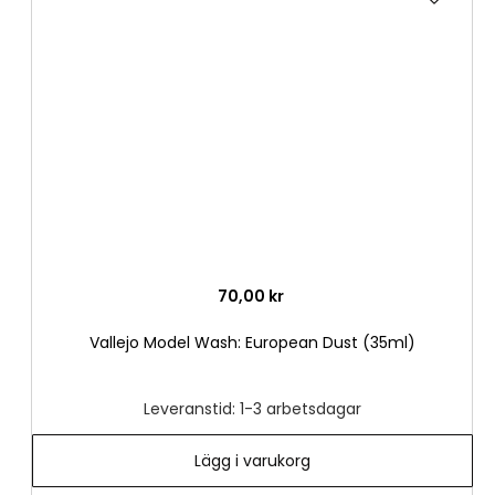
till
i
önske
70,00 kr
Vallejo Model Wash: European Dust (35ml)
Leveranstid: 1-3 arbetsdagar
Lägg i varukorg