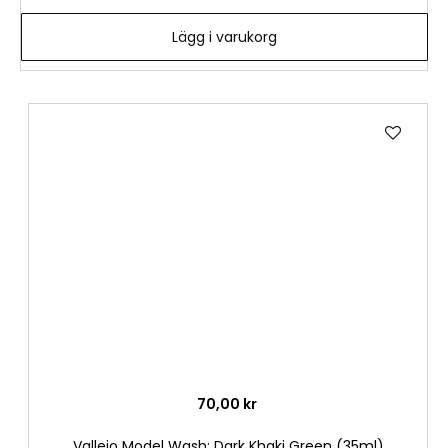
Lägg i varukorg
Lägg
till
i
önske
70,00 kr
Vallejo Model Wash: Dark Khaki Green (35ml)