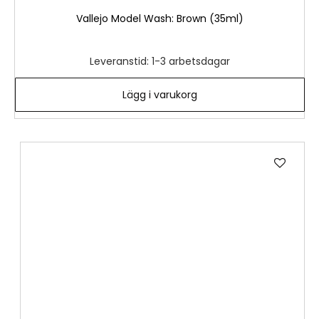
Vallejo Model Wash: Brown (35ml)
Leveranstid: 1-3 arbetsdagar
Lägg i varukorg
Lägg
till
i
önske