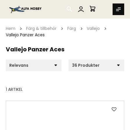
SEARCH
MIN VARUKORG
Hem
Färg & tillbehör
Färg
Vallejo
Vallejo Panzer Aces
Vallejo Panzer Aces
1
ARTIKEL
Lägg
till
i
önske