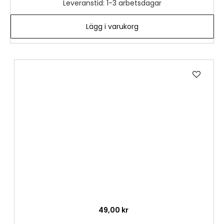
Leveranstid: 1-3 arbetsdagar
Lägg i varukorg
Lägg
till
i
önske
49,00 kr