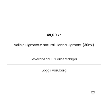
49,00 kr
Vallejo Pigments: Natural Sienna Pigment (30ml)
Leveranstid: 1-3 arbetsdagar
Lägg i varukorg
Lägg
till
i