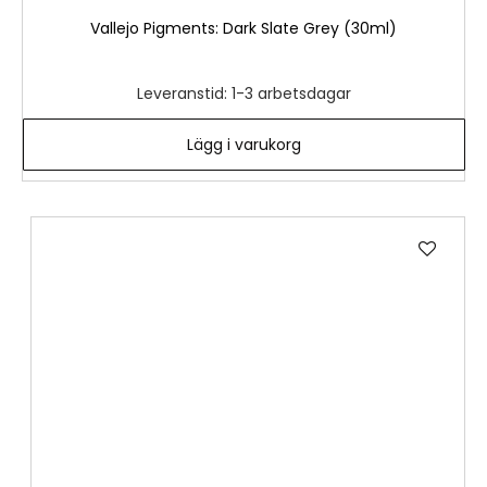
Vallejo Pigments: Dark Slate Grey (30ml)
Leveranstid: 1-3 arbetsdagar
Lägg i varukorg
Lägg
till
i
önske