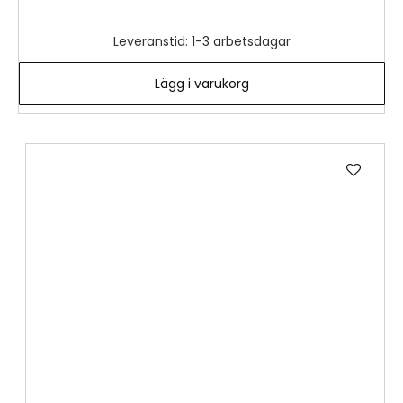
Leveranstid: 1-3 arbetsdagar
Lägg i varukorg
Lägg
till
i
önske