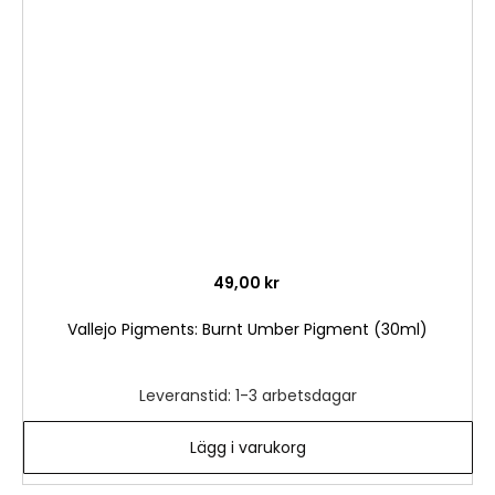
i
önske
49,00 kr
Vallejo Pigments: Burnt Umber Pigment (30ml)
Leveranstid: 1-3 arbetsdagar
Lägg i varukorg