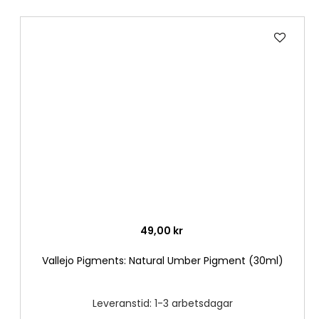
Lägg
till
i
önske
49,00 kr
Vallejo Pigments: Natural Umber Pigment (30ml)
Leveranstid: 1-3 arbetsdagar