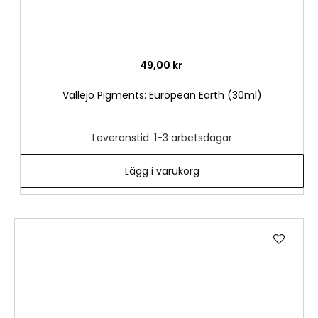
49,00 kr
Vallejo Pigments: European Earth (30ml)
Leveranstid: 1-3 arbetsdagar
Lägg i varukorg
Lägg
till
i
önske