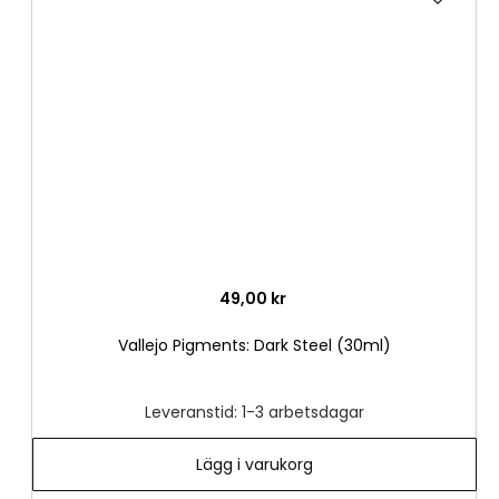
till
i
önske
49,00 kr
Vallejo Pigments: Dark Steel (30ml)
Leveranstid: 1-3 arbetsdagar
Lägg i varukorg