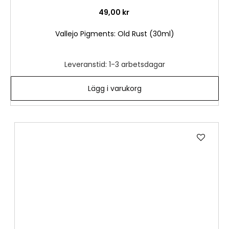
49,00 kr
Vallejo Pigments: Old Rust (30ml)
Leveranstid: 1-3 arbetsdagar
Lägg i varukorg
Lägg
till
i
önske