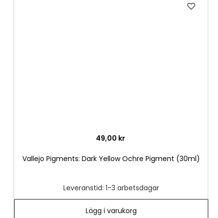
Lägg
till
i
önske
49,00 kr
Vallejo Pigments: Dark Yellow Ochre Pigment (30ml)
Leveranstid: 1-3 arbetsdagar
Lägg i varukorg