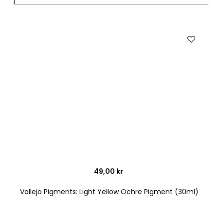
Lägg
till
i
önske
49,00 kr
Vallejo Pigments: Light Yellow Ochre Pigment (30ml)