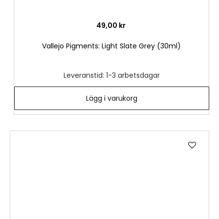
49,00 kr
Vallejo Pigments: Light Slate Grey (30ml)
Leveranstid: 1-3 arbetsdagar
Lägg i varukorg
Lägg
till
i
önske