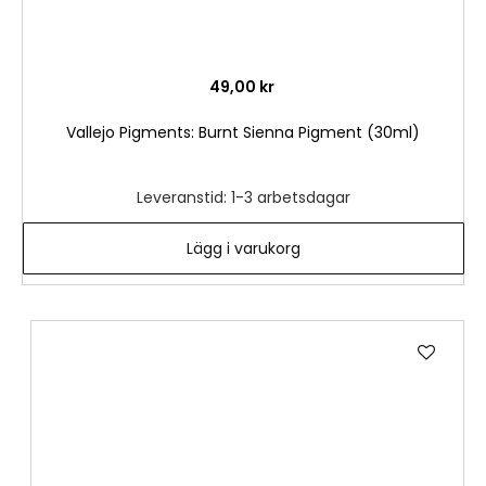
49,00 kr
Vallejo Pigments: Burnt Sienna Pigment (30ml)
Leveranstid: 1-3 arbetsdagar
Lägg i varukorg
Lägg
till
i
önske