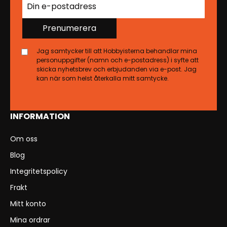
Prenumerera
Jag samtycker till att Hobbyisterna behandlar mina
personuppgifter (namn och e-postadress) i syfte att
skicka nyhetsbrev och erbjudanden via e-post. Jag
kan när som helst återkalla mitt samtycke.
INFORMATION
Om oss
Blog
Integritetspolicy
Frakt
Mitt konto
Mina ordrar