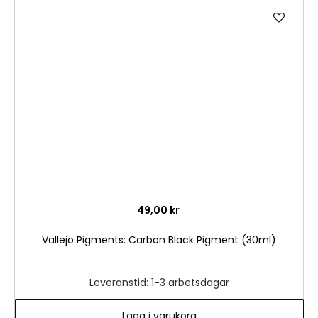
Lägg
till
i
önske
49,00 kr
Vallejo Pigments: Carbon Black Pigment (30ml)
Leveranstid: 1-3 arbetsdagar
Lägg i varukorg