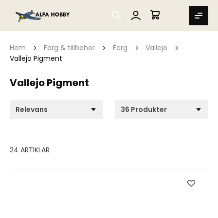
SEARCH
MIN VARUKORG
Hem
Färg & tillbehör
Färg
Vallejo
Vallejo Pigment
Vallejo Pigment
24
ARTIKLAR
Lägg
till
i
önske