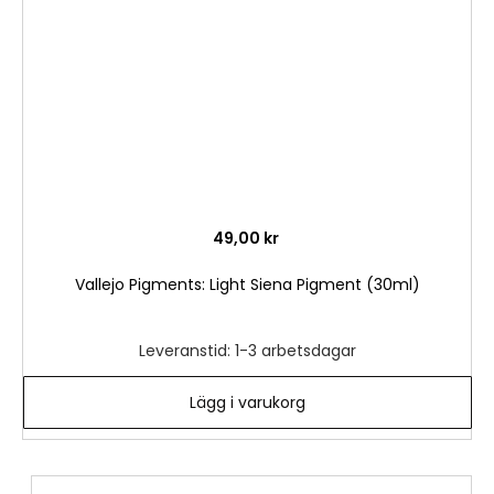
önske
49,00 kr
Vallejo Pigments: Light Siena Pigment (30ml)
Leveranstid: 1-3 arbetsdagar
Lägg i varukorg