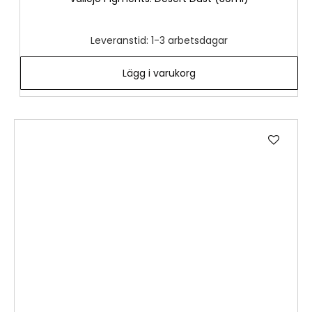
Leveranstid: 1-3 arbetsdagar
Lägg i varukorg
Lägg
till
i
önske