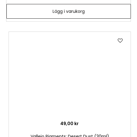
Lägg i varukorg
Lägg
till
i
önske
49,00 kr
Vallejo Pigments: Desert Dust (30ml)