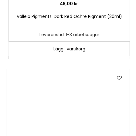
49,00 kr
Vallejo Pigments: Dark Red Ochre Pigment (30ml)
Leveranstid: 1-3 arbetsdagar
Lägg i varukorg
Lägg
till
i
önske