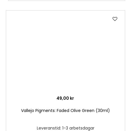
Lägg
till
i
önske
49,00 kr
Vallejo Pigments: Faded Olive Green (30ml)
Leveranstid: 1-3 arbetsdagar