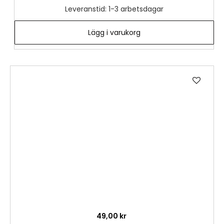
Leveranstid: 1-3 arbetsdagar
Lägg i varukorg
Lägg
till
i
önske
49,00 kr