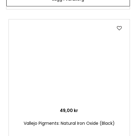
Lägg
till
i
önske
49,00 kr
Vallejo Pigments: Natural Iron Oxide (Black)