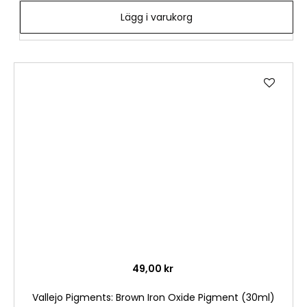
Lägg i varukorg
Lägg
till
i
önske
49,00 kr
Vallejo Pigments: Brown Iron Oxide Pigment (30ml)