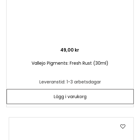
49,00 kr
Vallejo Pigments: Fresh Rust (30ml)
Leveranstid: 1-3 arbetsdagar
Lägg i varukorg
Lägg
till
i