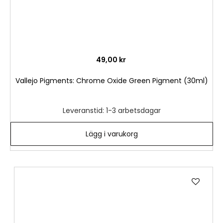
49,00 kr
Vallejo Pigments: Chrome Oxide Green Pigment (30ml)
Leveranstid: 1-3 arbetsdagar
Lägg i varukorg
Lägg
till
i
önske