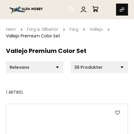
SEARCH
MIN VARUKORG
Hem
Färg & tillbehör
Färg
Vallejo
Vallejo Premium Color Set
Vallejo Premium Color Set
1
ARTIKEL
Lägg
till
i
önske