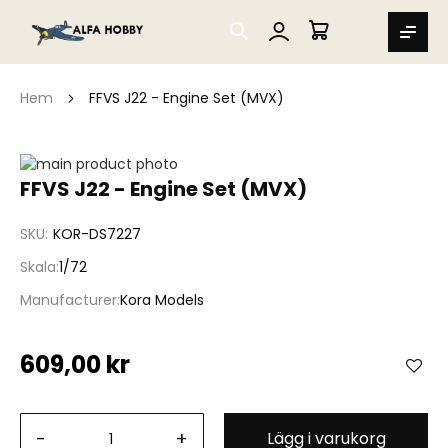
SEARCH
MIN VARUKORG
Hem
FFVS J22 - Engine Set (MVX)
Hoppa
till
Hoppa
FFVS J22 - Engine Set (MVX)
slutet
till
av
början
SKU
KOR-DS7227
bildgalleriet
av
bildgalleriet
Skala
1/72
Manufacturer
Kora Models
609,00 kr
-
+
Lägg i varukorg