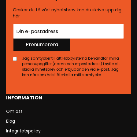
Önskar du få vårt nyhetsbrev kan du skriva upp dig
här
Prenumerera
Jag samtycker till att Hobbyisterna behandlar mina
personuppgifter (namn och e-postadress) i syfte att
skicka nyhetsbrev och erbjudanden via e-post. Jag
kan när som helst återkalla mitt samtycke.
INFORMATION
Om oss
Blog
Integritetspolicy