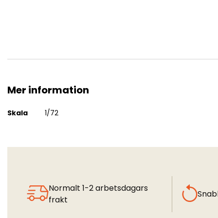
Mer information
FFVS J22A- Decals
Mer
Skala
1/72
information
Normalt 1-2 arbetsdagars
Snab
frakt