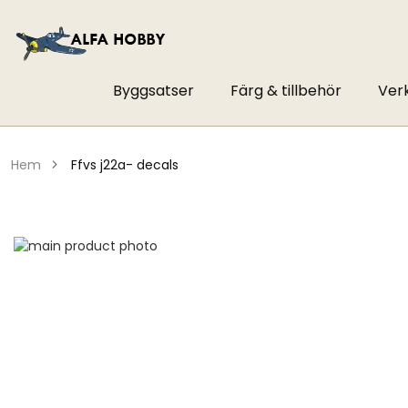
Byggsatser
Färg & tillbehör
Ver
hem
ffvs j22a- decals
Hoppa
till
Hoppa
slutet
till
av
början
bildgalleriet
av
bildgalleriet