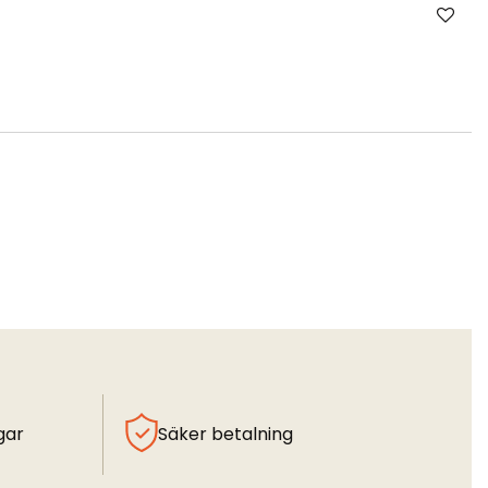
gar
Säker betalning