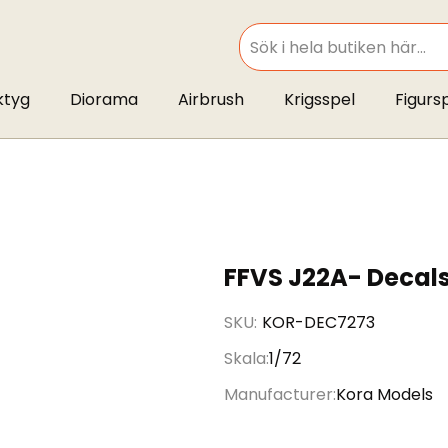
SEARCH
ktyg
Diorama
Airbrush
Krigsspel
Figurs
FFVS J22A- Decal
SKU
KOR-DEC7273
Skala
1/72
Manufacturer
Kora Models