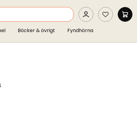
SEARCH
MIN 
pel
Böcker & övrigt
Fyndhörna
s