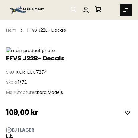
SEARCH
MIN VARUKORG
Hem
FFVS J22B- Decals
Hoppa
till
Hoppa
FFVS J22B- Decals
slutet
till
av
början
SKU
KOR-DEC7274
bildgalleriet
av
bildgalleriet
Skala
1/72
Manufacturer
Kora Models
109,00 kr
EJ I LAGER