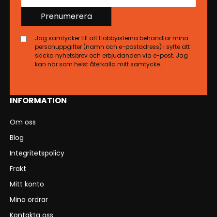
Prenumerera
Jag samtycker till att Hobbyisterna behandlar mina
personuppgifter (namn och e-postadress) i syfte att
skicka nyhetsbrev och erbjudanden via e-post. Jag
kan när som helst återkalla mitt samtycke.
INFORMATION
Om oss
Blog
Integritetspolicy
Frakt
Mitt konto
Mina ordrar
Kontakta oss