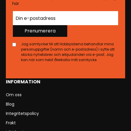
här
Prenumerera
Jag samtycker till att Hobbyisterna behandlar mina
personuppgifter (namn och e-postadress) i syfte att
skicka nyhetsbrev och erbjudanden via e-post. Jag
kan när som helst återkalla mitt samtycke.
INFORMATION
Om oss
Blog
Integritetspolicy
Frakt