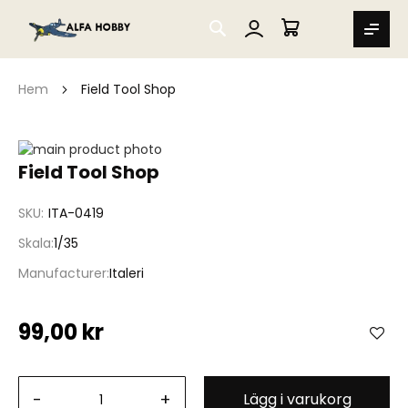
SEARCH
MIN VARUKORG
Hem
Field Tool Shop
Hoppa
till
Hoppa
Field Tool Shop
slutet
till
av
början
SKU
ITA-0419
bildgalleriet
av
bildgalleriet
Skala
1/35
Manufacturer
Italeri
99,00 kr
-
+
Lägg i varukorg