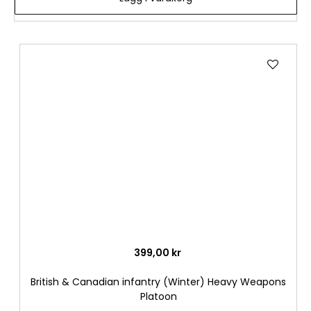
Lägg
till
i
önske
399,00 kr
British & Canadian infantry (Winter) Heavy Weapons
Platoon