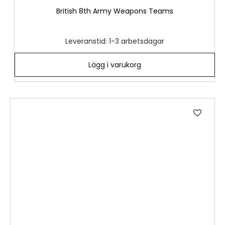
British 8th Army Weapons Teams
Leveranstid: 1-3 arbetsdagar
Lägg i varukorg
Lägg
till
i
önske