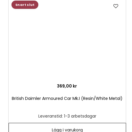
Lägg
Snart slut
till
i
önske
369,00 kr
British Daimler Armoured Car Mk.I (Resin/White Metal)
Leveranstid: 1-3 arbetsdagar
Lägg i varukorg