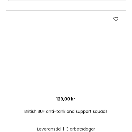
Lägg
till
i
önske
129,00 kr
British BUF anti-tank and support squads
Leveranstid: 1-3 arbetsdagar