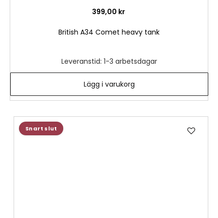
399,00 kr
British A34 Comet heavy tank
Leveranstid: 1-3 arbetsdagar
Lägg i varukorg
Lägg
Snart slut
till
i
önske