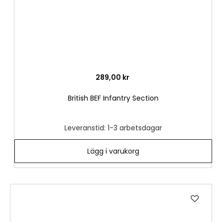
289,00 kr
British BEF Infantry Section
Leveranstid: 1-3 arbetsdagar
Lägg i varukorg
Lägg
till
i