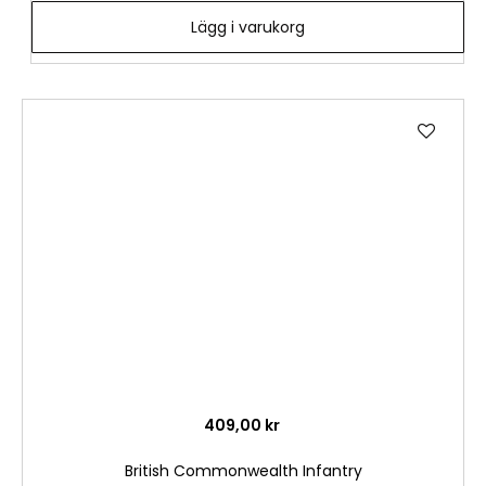
Lägg i varukorg
Lägg
till
i
önske
409,00 kr
British Commonwealth Infantry