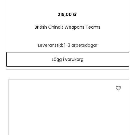
219,00 kr
British Chindit Weapons Teams
Leveranstid: 1-3 arbetsdagar
Lägg i varukorg
Lägg
till
i
önske