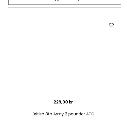
Lägg
till
i
önske
229,00 kr
British 8th Army 2 pounder ATG