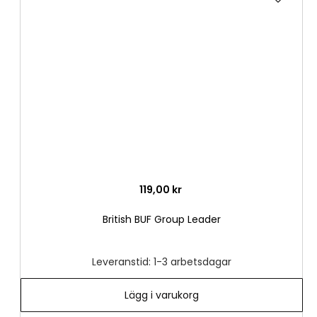
till
i
önske
119,00 kr
British BUF Group Leader
Leveranstid: 1-3 arbetsdagar
Lägg i varukorg