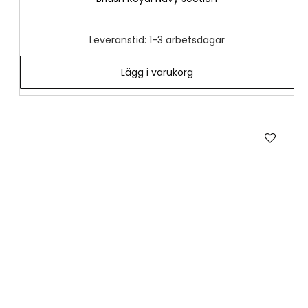
Leveranstid: 1-3 arbetsdagar
Lägg i varukorg
Lägg
till
i
önske