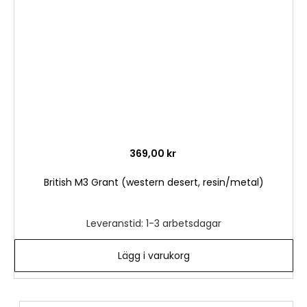
önske
369,00 kr
British M3 Grant (western desert, resin/metal)
Leveranstid: 1-3 arbetsdagar
Lägg i varukorg