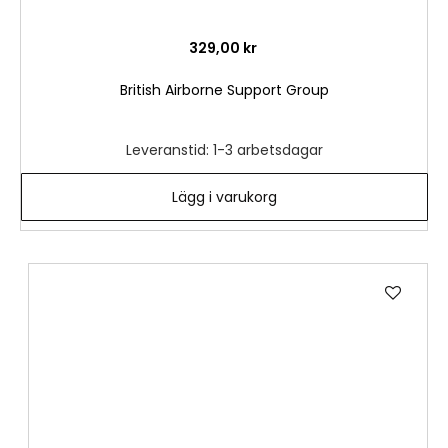
329,00 kr
British Airborne Support Group
Leveranstid: 1-3 arbetsdagar
Lägg i varukorg
Lägg
till
i
önske