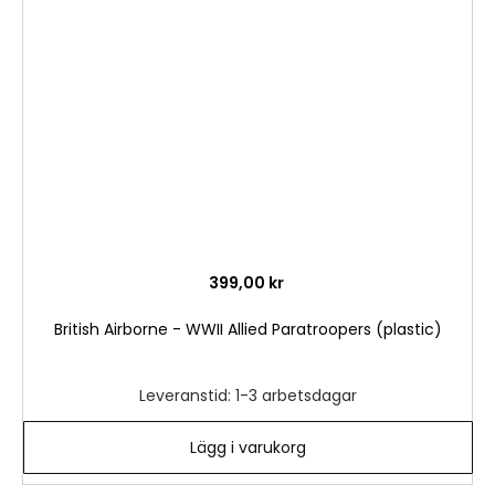
i
önske
399,00 kr
British Airborne - WWII Allied Paratroopers (plastic)
Leveranstid: 1-3 arbetsdagar
Lägg i varukorg