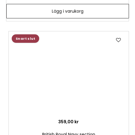
Lägg i varukorg
Lägg
Snart slut
till
i
önske
359,00 kr
British Royal Navy section