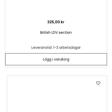
325,00 kr
British LDV section
Leveranstid: 1-3 arbetsdagar
Lägg i varukorg
Lägg
till
i
önske