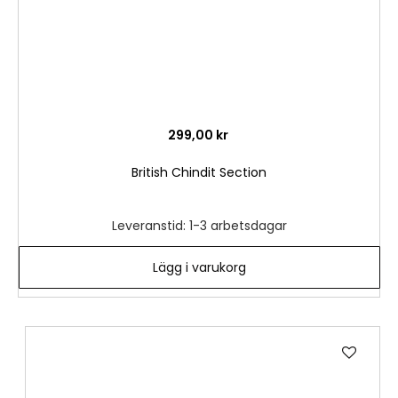
299,00 kr
British Chindit Section
Leveranstid: 1-3 arbetsdagar
Lägg i varukorg
Lägg
till
i