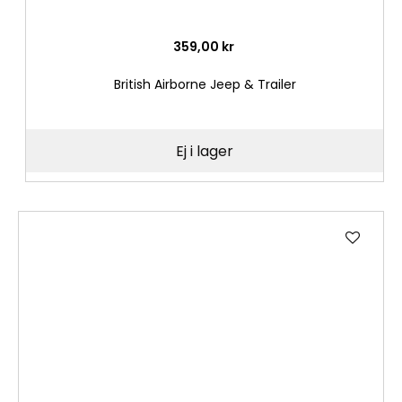
359,00 kr
British Airborne Jeep & Trailer
Ej i lager
Lägg
till
i
önske