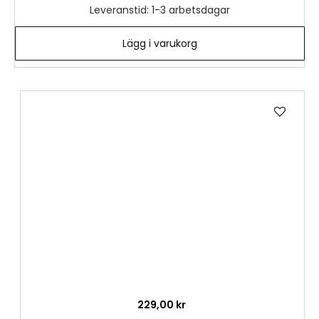
Leveranstid: 1-3 arbetsdagar
Lägg i varukorg
Lägg
till
i
önske
229,00 kr