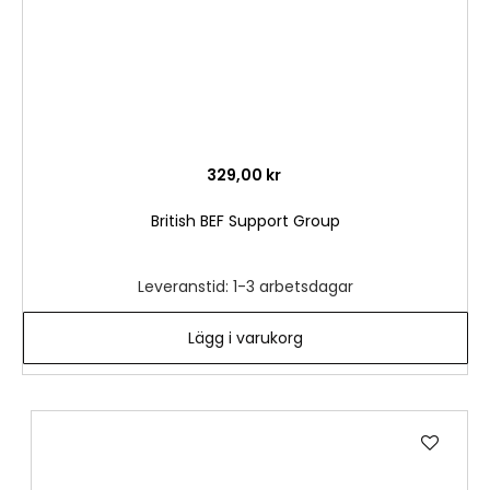
329,00 kr
British BEF Support Group
Leveranstid: 1-3 arbetsdagar
Lägg i varukorg
Lägg
till
i