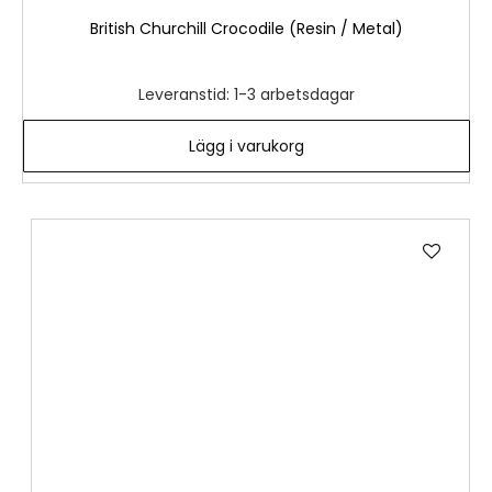
British Churchill Crocodile (Resin / Metal)
Leveranstid: 1-3 arbetsdagar
Lägg i varukorg
Lägg
till
i
önske