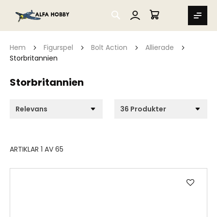
SEARCH
MIN VARUKORG
Hem
Figurspel
Bolt Action
Allierade
Storbritannien
Storbritannien
ARTIKLAR
1
AV
65
Lägg
till
i
önske