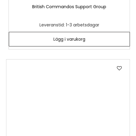
British Commandos Support Group
Leveranstid: 1-3 arbetsdagar
Lägg i varukorg
Lägg
till
i
önske