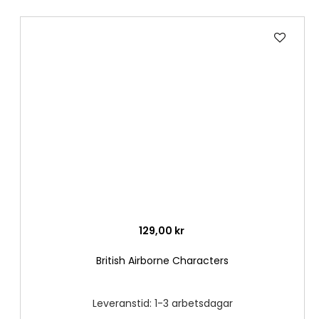
Lägg
till
i
önske
129,00 kr
British Airborne Characters
Leveranstid: 1-3 arbetsdagar