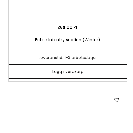
269,00 kr
British Infantry section (Winter)
Leveranstid: 1-3 arbetsdagar
Lägg i varukorg
Lägg
till
i
önske