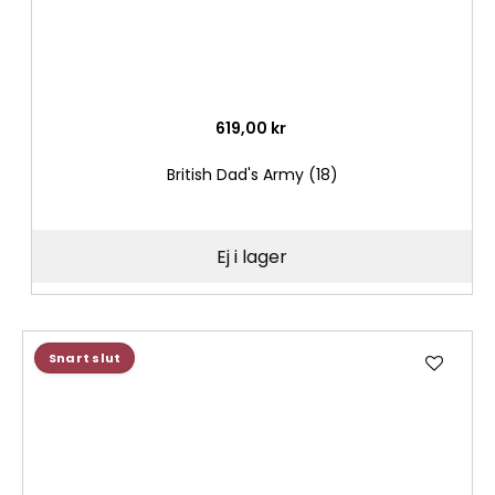
619,00 kr
British Dad's Army (18)
Ej i lager
Lägg
Snart slut
till
i
önske