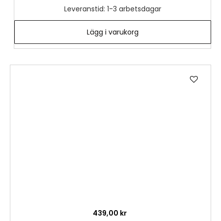
Leveranstid: 1-3 arbetsdagar
Lägg i varukorg
Lägg
till
i
önske
439,00 kr