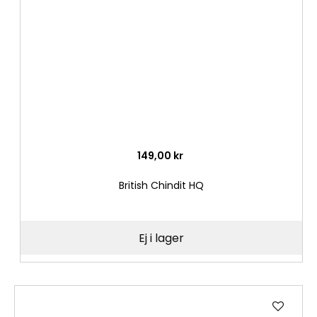
önske
149,00 kr
British Chindit HQ
Ej i lager
Lägg
till