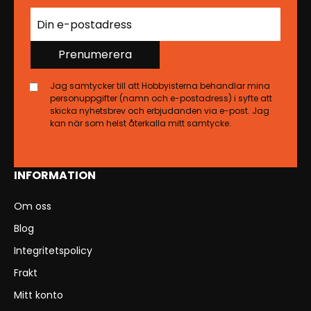
Prenumerera
Jag samtycker till att Hobbyisterna behandlar mina
personuppgifter (namn och e-postadress) i syfte att
skicka nyhetsbrev och erbjudanden via e-post. Jag
kan när som helst återkalla mitt samtycke.
INFORMATION
Om oss
Blog
Integritetspolicy
Frakt
Mitt konto