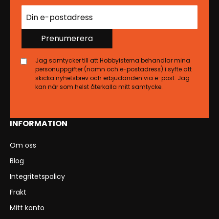
Prenumerera
Jag samtycker till att Hobbyisterna behandlar mina
personuppgifter (namn och e-postadress) i syfte att
skicka nyhetsbrev och erbjudanden via e-post. Jag
kan när som helst återkalla mitt samtycke.
INFORMATION
Om oss
Blog
Integritetspolicy
Frakt
Mitt konto