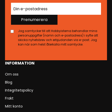
Prenumerera
Jag samtycker till att Hobbyisterna behandlar mina
personuppgifter (namn och e-postadress) i syfte att
skicka nyhetsbrev och erbjudanden via e-post. Jag
kan när som helst återkalla mitt samtycke.
INFORMATION
Om oss
Blog
Integritetspolicy
Frakt
Mitt konto