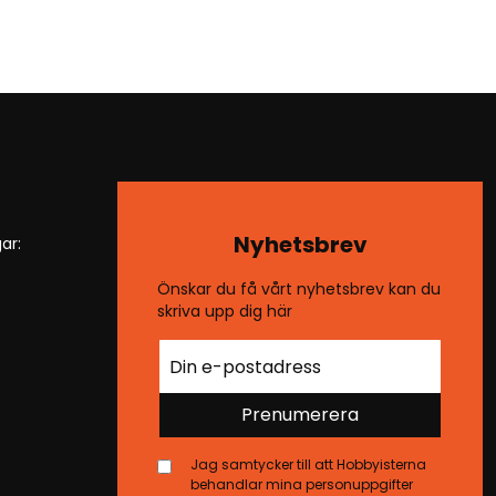
Nyhetsbrev
ar:
Önskar du få vårt nyhetsbrev kan du
skriva upp dig här
Prenumerera
Jag samtycker till att Hobbyisterna
behandlar mina personuppgifter