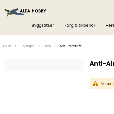
Byggsatser
Färg & tillbehör
Ver
hem
figurspel
italy
anti-aircraft
Anti-Ai
Vi kan 