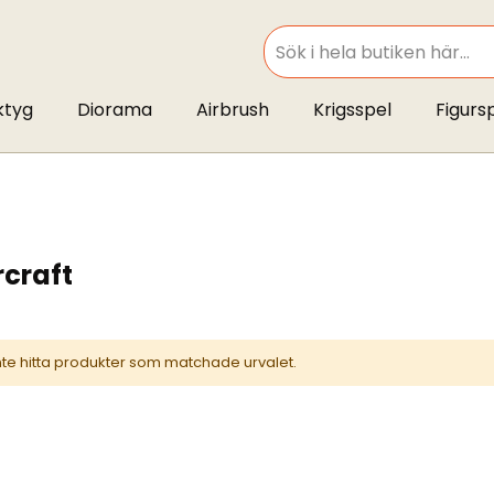
SEARCH
ktyg
Diorama
Airbrush
Krigsspel
Figurs
rcraft
inte hitta produkter som matchade urvalet.