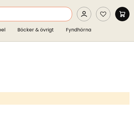
SEARCH
MIN 
pel
Böcker & övrigt
Fyndhörna