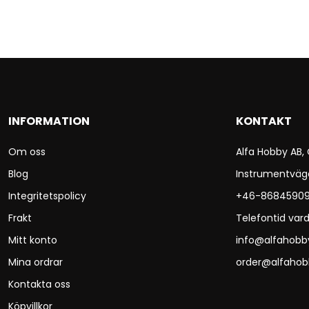
INFORMATION
KONTAKT
Om oss
Alfa Hobby AB,
Blog
Instrumentväg
Integritetspolicy
+46-8684590
Frakt
Telefontid vard
Mitt konto
info@alfahobb
Mina ordrar
order@alfahob
Kontakta oss
Köpvillkor