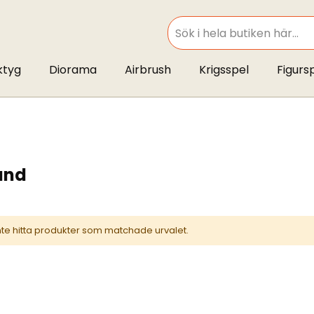
SEARCH
ktyg
Diorama
Airbrush
Krigsspel
Figurs
and
inte hitta produkter som matchade urvalet.