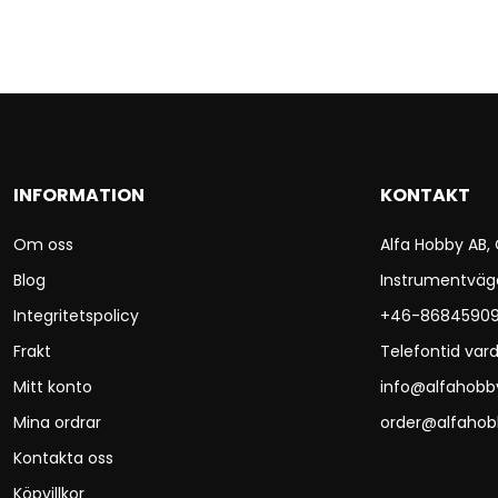
INFORMATION
KONTAKT
Om oss
Alfa Hobby AB,
Blog
Instrumentväg
Integritetspolicy
+46-8684590
Frakt
Telefontid vard
Mitt konto
info@alfahobb
Mina ordrar
order@alfahob
Kontakta oss
Köpvillkor