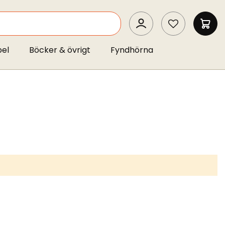
SEARCH
MIN 
pel
Böcker & övrigt
Fyndhörna