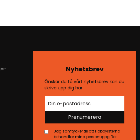
Nyhetsbrev
ar:
Önskar du få vårt nyhetsbrev kan du
skriva upp dig här
Prenumerera
Jag samtycker till att Hobbyisterna
behandlar mina personuppgifter