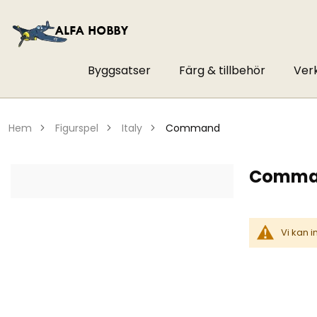
Byggsatser
Färg & tillbehör
Ver
hem
figurspel
italy
command
Comm
Vi kan 