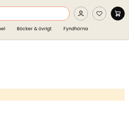
SEARCH
MIN 
pel
Böcker & övrigt
Fyndhörna