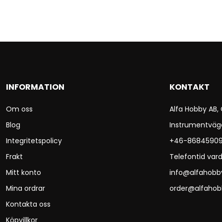
INFORMATION
KONTAKT
Om oss
Alfa Hobby AB,
Blog
Instrumentväg
Integritetspolicy
+46-8684590
Frakt
Telefontid vard
Mitt konto
info@alfahobb
Mina ordrar
order@alfahob
Kontakta oss
Köpvillkor