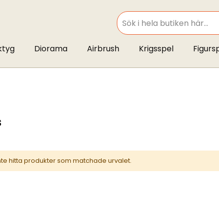
SEARCH
ktyg
Diorama
Airbrush
Krigsspel
Figurs
s
inte hitta produkter som matchade urvalet.