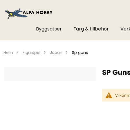
Byggsatser
Färg & tillbehör
Ver
hem
figurspel
japan
sp guns
SP Gun
Vi kan 