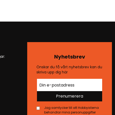
Nyhetsbrev
ar:
Önskar du få vårt nyhetsbrev kan du
skriva upp dig här
Prenumerera
Jag samtycker till att Hobbyisterna
behandlar mina personuppgifter