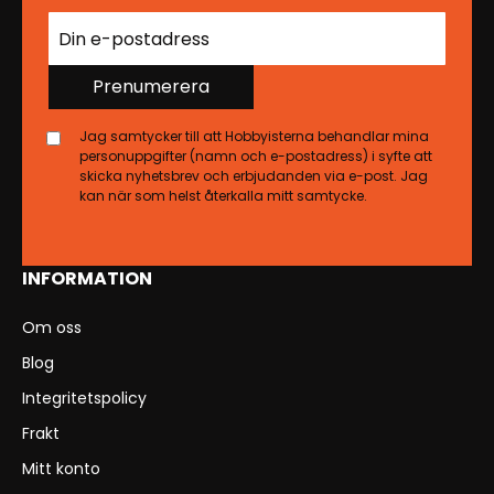
Prenumerera
Jag samtycker till att Hobbyisterna behandlar mina
personuppgifter (namn och e-postadress) i syfte att
skicka nyhetsbrev och erbjudanden via e-post. Jag
kan när som helst återkalla mitt samtycke.
INFORMATION
Om oss
Blog
Integritetspolicy
Frakt
Mitt konto