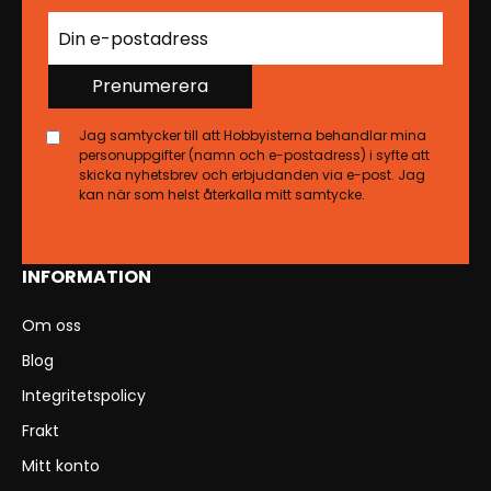
Prenumerera
Jag samtycker till att Hobbyisterna behandlar mina
personuppgifter (namn och e-postadress) i syfte att
skicka nyhetsbrev och erbjudanden via e-post. Jag
kan när som helst återkalla mitt samtycke.
INFORMATION
Om oss
Blog
Integritetspolicy
Frakt
Mitt konto