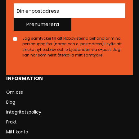
Prenumerera
Jag samtycker till att Hobbyisterna behandlar mina
personuppgifter (namn och e-postadress) i syfte att
skicka nyhetsbrev och erbjudanden via e-post. Jag
kan när som helst återkalla mitt samtycke.
INFORMATION
Om oss
Blog
Integritetspolicy
Frakt
Mitt konto