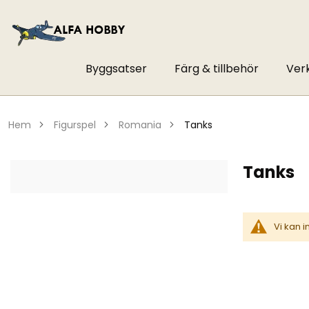
Byggsatser
Färg & tillbehör
Ver
hem
figurspel
romania
tanks
Tanks
Vi kan 