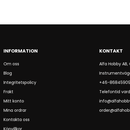
INFORMATION
KONTAKT
Om oss
Alfa Hobby AB,
Blog
Instrumentväg
Integritetspolicy
+46-8684590
Frakt
Telefontid vard
Mitt konto
info@alfahobb
Mina ordrar
order@alfahob
Kontakta oss
Köpvillkor