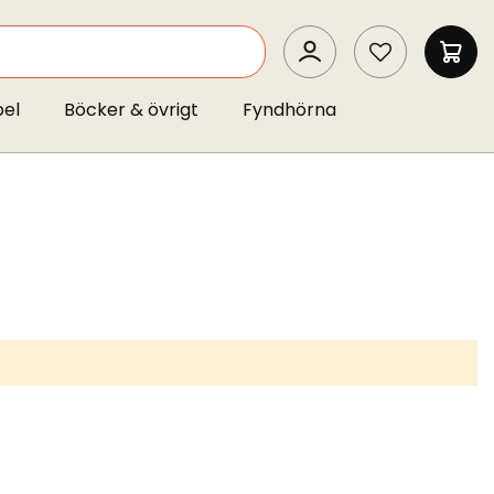
SEARCH
MIN 
pel
Böcker & övrigt
Fyndhörna