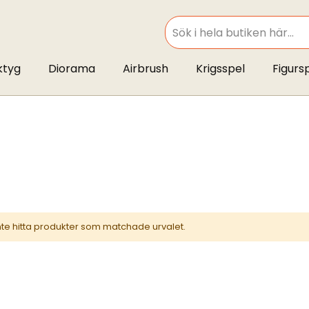
SEARCH
ktyg
Diorama
Airbrush
Krigsspel
Figurs
inte hitta produkter som matchade urvalet.