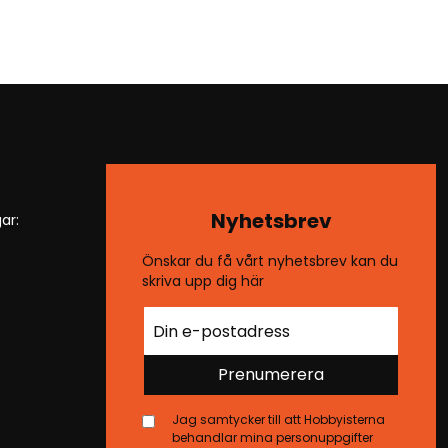
Nyhetsbrev
ar:
Önskar du få vårt nyhetsbrev kan du
skriva upp dig här
Prenumerera
Jag samtycker till att Hobbyisterna
behandlar mina personuppgifter