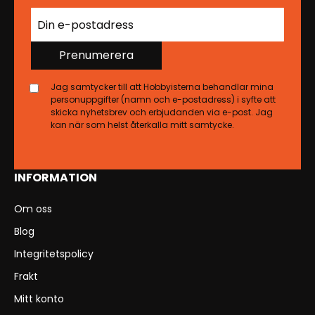
Prenumerera
Jag samtycker till att Hobbyisterna behandlar mina
personuppgifter (namn och e-postadress) i syfte att
skicka nyhetsbrev och erbjudanden via e-post. Jag
kan när som helst återkalla mitt samtycke.
INFORMATION
Om oss
Blog
Integritetspolicy
Frakt
Mitt konto