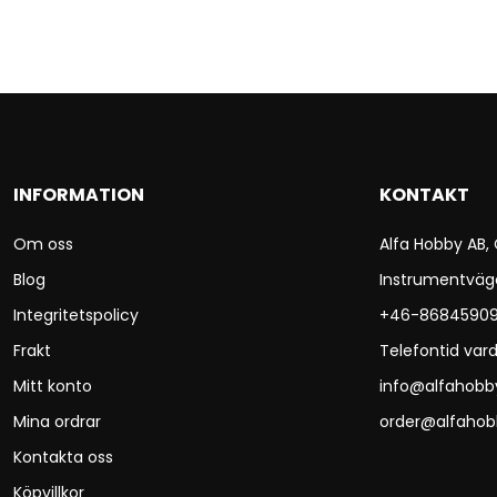
INFORMATION
KONTAKT
Om oss
Alfa Hobby AB,
Blog
Instrumentväg
Integritetspolicy
+46-8684590
Frakt
Telefontid vard
Mitt konto
info@alfahobb
Mina ordrar
order@alfahob
Kontakta oss
Köpvillkor