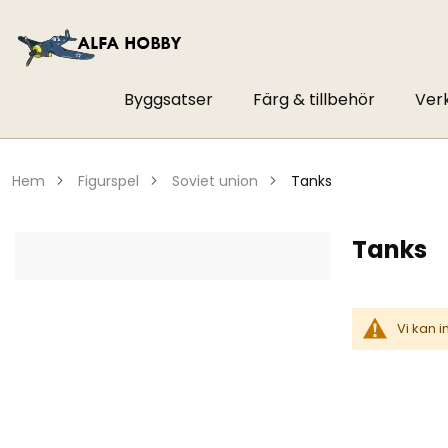
Byggsatser
Färg & tillbehör
Ver
hem
figurspel
soviet union
tanks
Tanks
Vi kan 