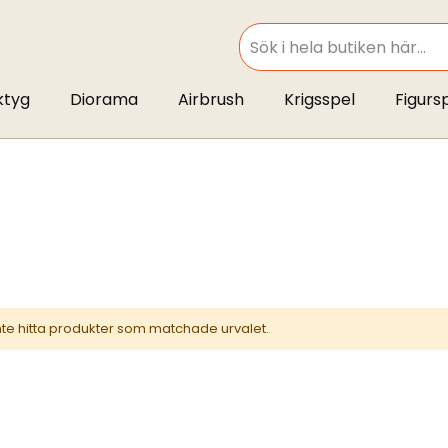
SEARCH
ktyg
Diorama
Airbrush
Krigsspel
Figurs
inte hitta produkter som matchade urvalet.