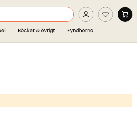
SEARCH
MIN 
pel
Böcker & övrigt
Fyndhörna