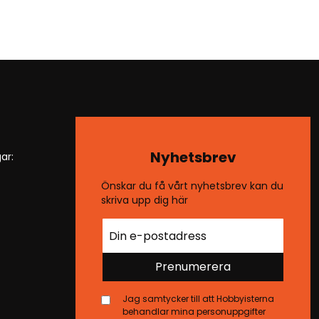
Nyhetsbrev
ar:
Önskar du få vårt nyhetsbrev kan du
skriva upp dig här
Prenumerera
Jag samtycker till att Hobbyisterna
behandlar mina personuppgifter