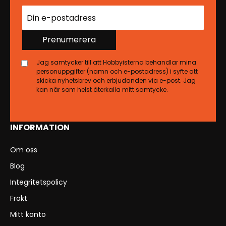
Prenumerera
Jag samtycker till att Hobbyisterna behandlar mina
personuppgifter (namn och e-postadress) i syfte att
skicka nyhetsbrev och erbjudanden via e-post. Jag
kan när som helst återkalla mitt samtycke.
INFORMATION
Om oss
Blog
Integritetspolicy
Frakt
Mitt konto