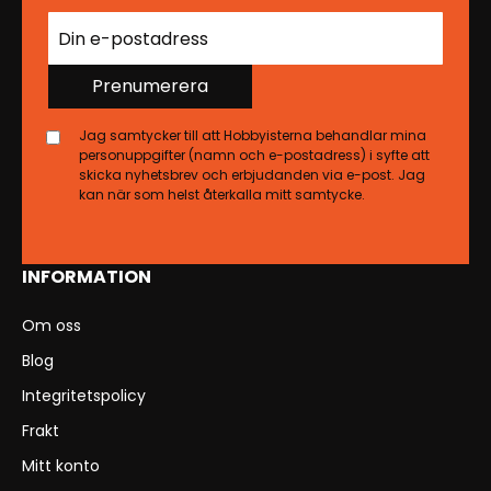
Prenumerera
Jag samtycker till att Hobbyisterna behandlar mina
personuppgifter (namn och e-postadress) i syfte att
skicka nyhetsbrev och erbjudanden via e-post. Jag
kan när som helst återkalla mitt samtycke.
INFORMATION
Om oss
Blog
Integritetspolicy
Frakt
Mitt konto