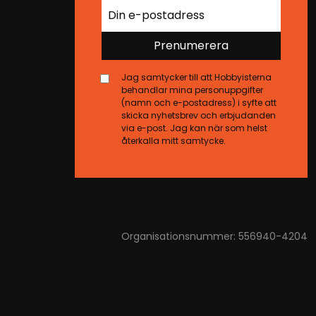
Prenumerera
Jag samtycker till att Hobbyisterna
behandlar mina personuppgifter
(namn och e-postadress) i syfte att
skicka nyhetsbrev och erbjudanden
via e-post. Jag kan när som helst
återkalla mitt samtycke.
Organisationsnummer: 556940-4204