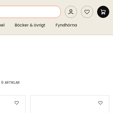
SEARCH
MIN 
pel
Böcker & övrigt
Fyndhörna
6
ARTIKLAR
Lägg
Läg
till
till
i
i