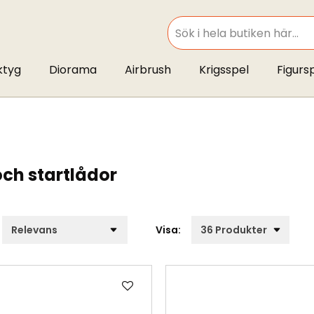
SEARCH
ktyg
Diorama
Airbrush
Krigsspel
Figurs
och startlådor
Visa:
Lägg
till
i