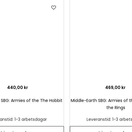
Lägg
till
i
önskelista
440,00 kr
469,00 kr
 SBG: Armies of the The Hobbit
Middle-Earth SBG: Armies of t
the Rings
anstid: 1-3 arbetsdagar
Leveranstid: 1-3 arbe