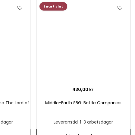
Lägg
Läg
Snart slut
till
till
i
i
önskelista
önsk
430,00 kr
he The Lord of
Middle-Earth SBG: Battle Companies
tsdagar
Leveranstid: 1-3 arbetsdagar