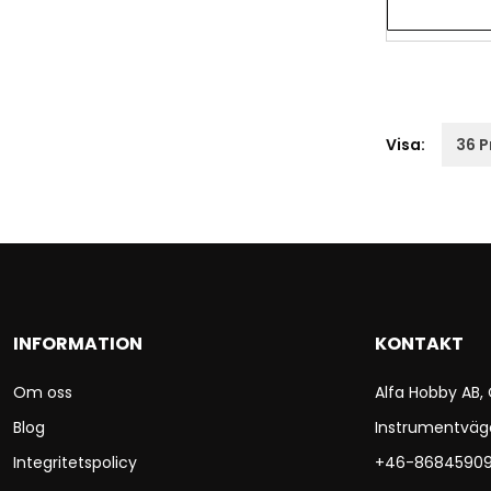
Visa:
INFORMATION
KONTAKT
Om oss
Alfa Hobby AB,
Blog
Instrumentväg
Integritetspolicy
+46-8684590