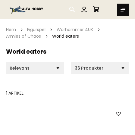
SEARCH
MIN VARUKORG
Hem
Figurspel
Warhammer 40K
Armies of Chaos
World eaters
World eaters
1
ARTIKEL
Lägg
till
i
önske