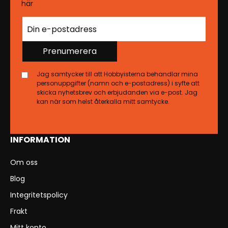
här
Prenumerera
Jag samtycker till att Hobbyisterna behandlar mina
personuppgifter (namn och e-postadress) i syfte att
skicka nyhetsbrev och erbjudanden via e-post. Jag
kan när som helst återkalla mitt samtycke.
INFORMATION
Om oss
Blog
Integritetspolicy
Frakt
Mitt konto