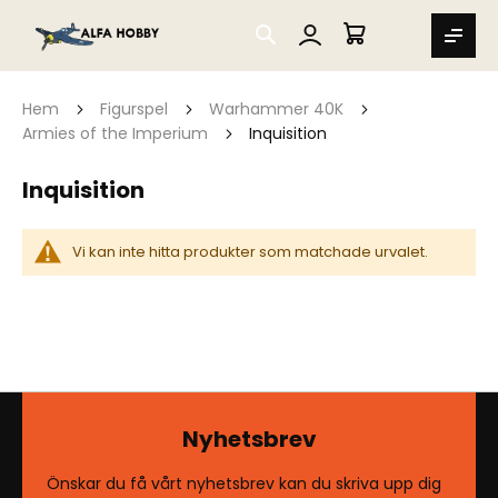
SEARCH
MIN VARUKORG
Hem
Figurspel
Warhammer 40K
Armies of the Imperium
Inquisition
Inquisition
Vi kan inte hitta produkter som matchade urvalet.
Nyhetsbrev
Önskar du få vårt nyhetsbrev kan du skriva upp dig