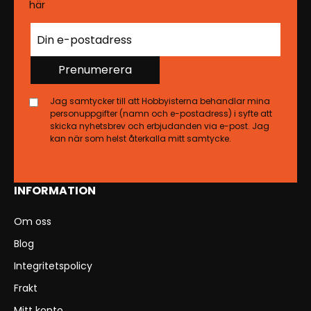
här
Prenumerera
Jag samtycker till att Hobbyisterna behandlar mina
personuppgifter (namn och e-postadress) i syfte att
skicka nyhetsbrev och erbjudanden via e-post. Jag
kan när som helst återkalla mitt samtycke.
INFORMATION
Om oss
Blog
Integritetspolicy
Frakt
Mitt konto