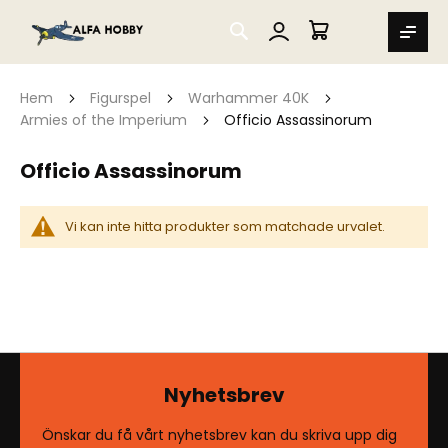
SEARCH
MIN VARUKORG
Hem
Figurspel
Warhammer 40K
Armies of the Imperium
Officio Assassinorum
Officio Assassinorum
Vi kan inte hitta produkter som matchade urvalet.
Nyhetsbrev
Önskar du få vårt nyhetsbrev kan du skriva upp dig