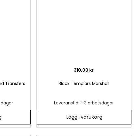
önskelista
önsk
310,00 kr
nd Transfers
Black Templars Marshall
tsdagar
Leveranstid: 1-3 arbetsdagar
g
Lägg i varukorg