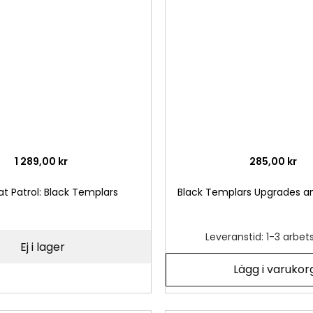
önskelista
1 289,00 kr
285,00 kr
 Patrol: Black Templars
Black Templars Upgrades a
Leveranstid: 1-3 arbe
Ej i lager
Lägg i varukor