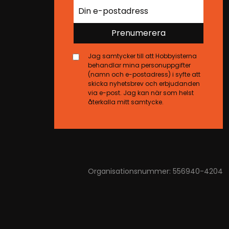
Prenumerera
Jag samtycker till att Hobbyisterna
behandlar mina personuppgifter
(namn och e-postadress) i syfte att
skicka nyhetsbrev och erbjudanden
via e-post. Jag kan när som helst
återkalla mitt samtycke.
Organisationsnummer: 556940-4204