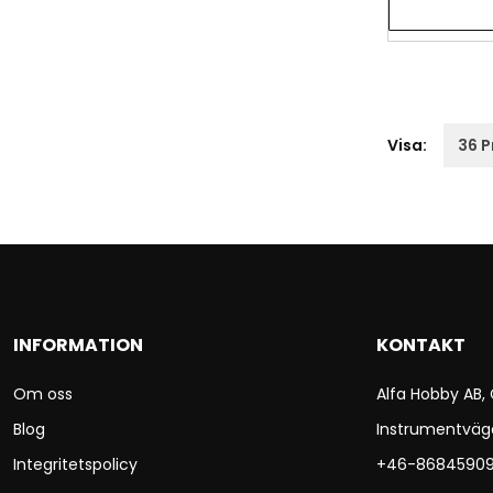
Visa:
INFORMATION
KONTAKT
Om oss
Alfa Hobby AB,
Blog
Instrumentväg
Integritetspolicy
+46-8684590