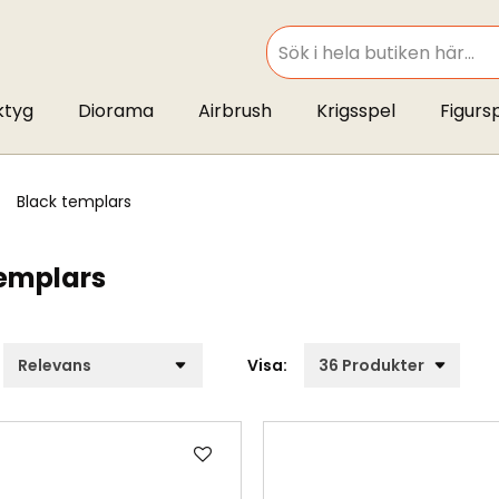
SEARCH
ktyg
Diorama
Airbrush
Krigsspel
Figurs
black templars
emplars
Visa:
Lägg
till
i