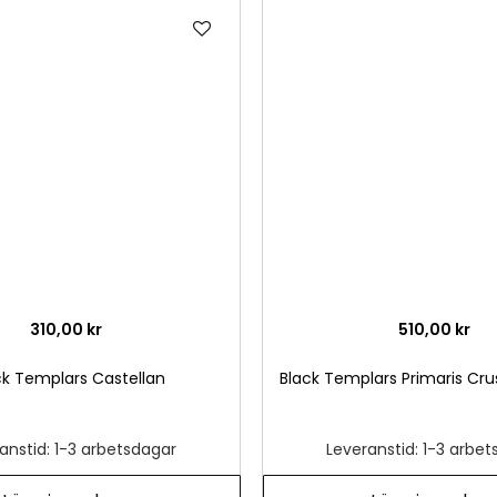
Lägg
till
i
önskelista
310,00 kr
510,00 kr
ck Templars Castellan
Black Templars Primaris Cr
anstid: 1-3 arbetsdagar
Leveranstid: 1-3 arbe