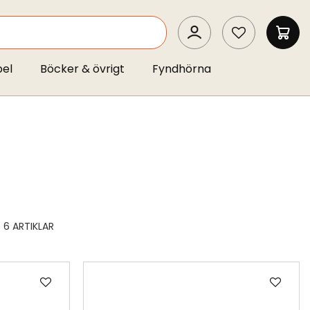
SEARCH
MIN 
pel
Böcker & övrigt
Fyndhörna
6
ARTIKLAR
Lägg
Läg
till
till
i
i