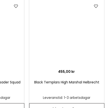
Lägg
Läg
till
till
i
i
önskelista
önsk
455,00 kr
usader Squad
Black Templars High Marshal Helbrecht
tsdagar
Leveranstid: 1-3 arbetsdagar