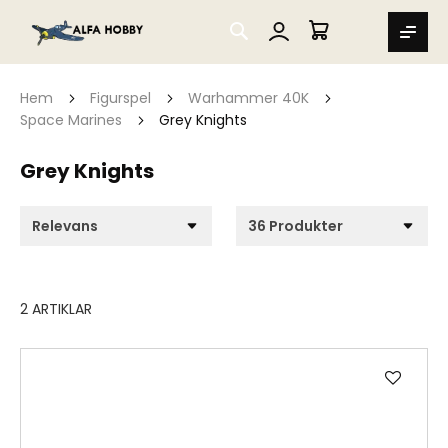
SEARCH
MIN VARUKORG
Hem
Figurspel
Warhammer 40K
Space Marines
Grey Knights
Grey Knights
2
ARTIKLAR
Lägg
till
i
önske