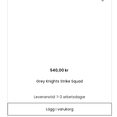
till
i
önske
540,00 kr
Grey Knights Strike Squad
Leveranstid: 1-3 arbetsdagar
Lägg i varukorg