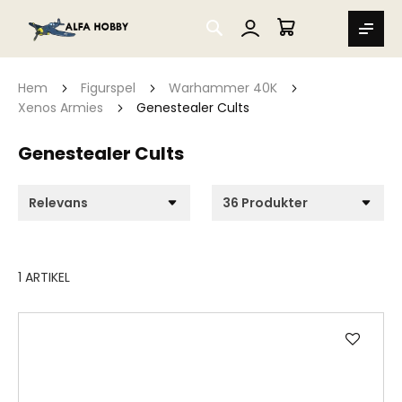
SEARCH
MIN VARUKORG
Hem
Figurspel
Warhammer 40K
Xenos Armies
Genestealer Cults
Genestealer Cults
1
ARTIKEL
Lägg
till
i
önske