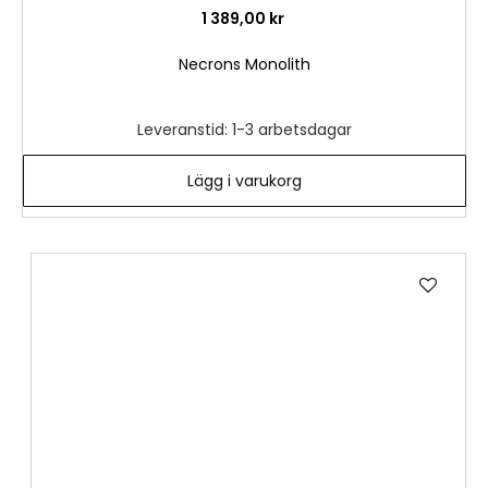
1 389,00 kr
Necrons Monolith
Leveranstid: 1-3 arbetsdagar
Lägg i varukorg
Lägg
till
i
önske