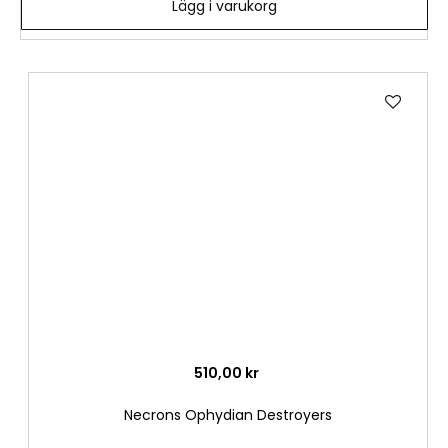
Lägg i varukorg
Lägg
till
i
önske
510,00 kr
Necrons Ophydian Destroyers