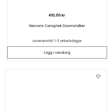
410,00 kr
Necrons Canoptek Doomstalker
Leveranstid: 1-3 arbetsdagar
Lägg i varukorg
Lägg
till
i
önske