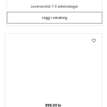
Leveranstid: 1-3 arbetsdagar
Lägg i varukorg
Lägg
till
i
önske
999,00 kr