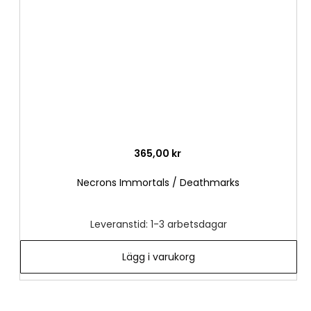
önske
365,00 kr
Necrons Immortals / Deathmarks
Leveranstid: 1-3 arbetsdagar
Lägg i varukorg