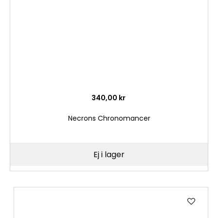
340,00 kr
Necrons Chronomancer
Ej i lager
Lägg
till