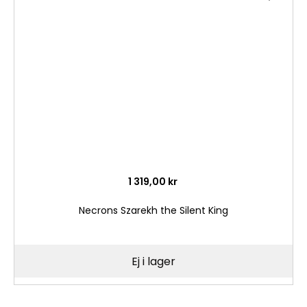
till
i
önske
1 319,00 kr
Necrons Szarekh the Silent King
Ej i lager