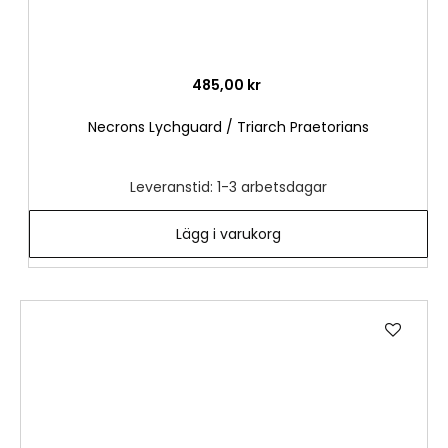
485,00 kr
Necrons Lychguard / Triarch Praetorians
Leveranstid: 1-3 arbetsdagar
Lägg i varukorg
Lägg
till
i
önske