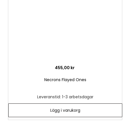
i
önske
455,00 kr
Necrons Flayed Ones
Leveranstid: 1-3 arbetsdagar
Lägg i varukorg