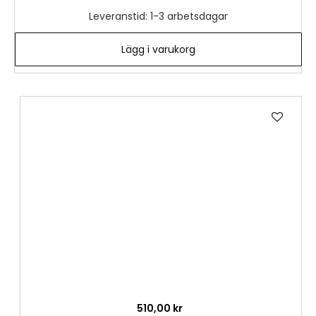
Leveranstid: 1-3 arbetsdagar
Lägg i varukorg
Lägg
till
i
önske
510,00 kr