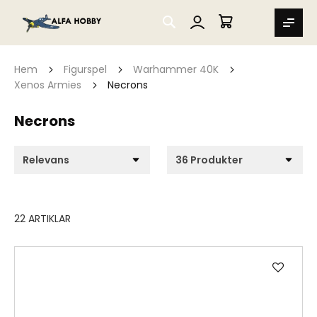
SEARCH
MIN VARUKORG
Hem
Figurspel
Warhammer 40K
Xenos Armies
Necrons
Necrons
22
ARTIKLAR
Lägg
till
i
önske