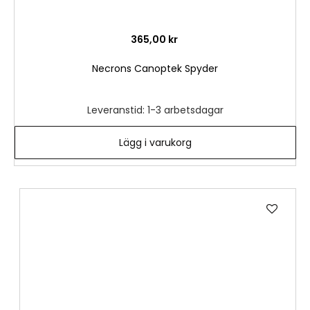
365,00 kr
Necrons Canoptek Spyder
Leveranstid: 1-3 arbetsdagar
Lägg i varukorg
Lägg
till
i
önske