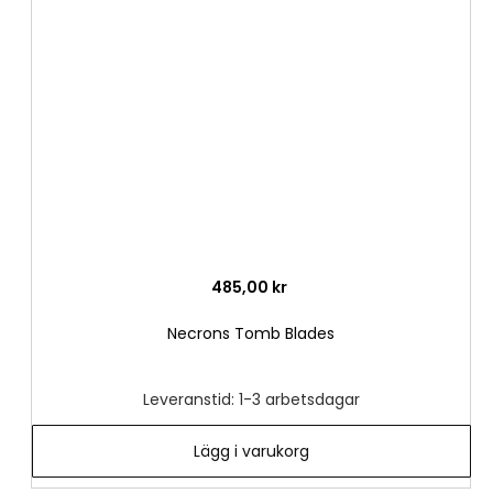
till
i
önske
485,00 kr
Necrons Tomb Blades
Leveranstid: 1-3 arbetsdagar
Lägg i varukorg