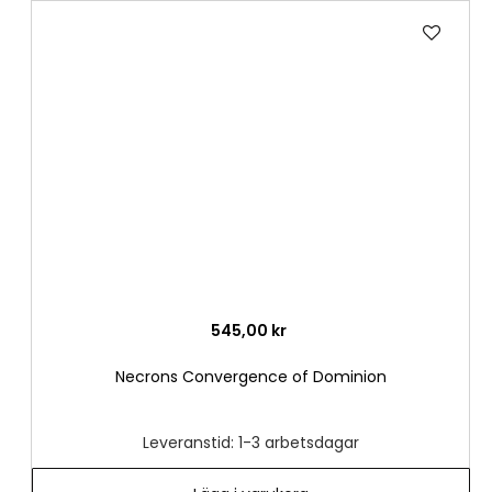
Lägg
till
i
önske
545,00 kr
Necrons Convergence of Dominion
Leveranstid: 1-3 arbetsdagar