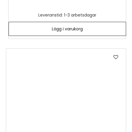
Leveranstid: 1-3 arbetsdagar
Lägg i varukorg
Lägg
till
i
önske