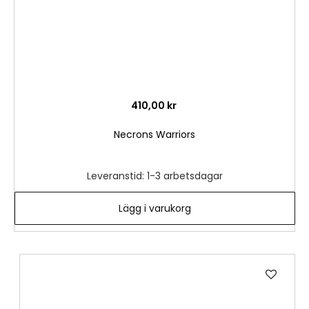
410,00 kr
Necrons Warriors
Leveranstid: 1-3 arbetsdagar
Lägg i varukorg
Lägg
till
i