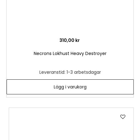
310,00 kr
Necrons Lokhust Heavy Destroyer
Leveranstid: 1-3 arbetsdagar
Lägg i varukorg
Lägg
till
i
önske