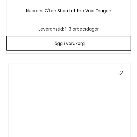
Necrons C'tan Shard of the Void Dragon
Leveranstid: 1-3 arbetsdagar
Lägg i varukorg
Lägg
till
i
önske