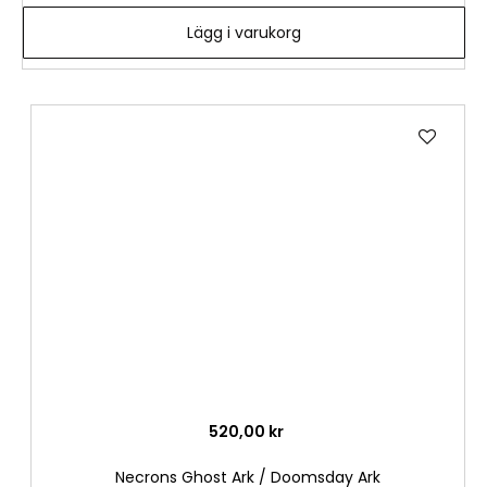
Lägg i varukorg
Lägg
till
i
önske
520,00 kr
Necrons Ghost Ark / Doomsday Ark