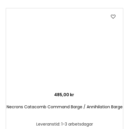
Lägg
till
i
önske
485,00 kr
Necrons Catacomb Command Barge / Annihilation Barge
Leveranstid: 1-3 arbetsdagar