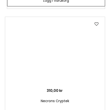
Lägg i varukorg
Lägg
till
i
önske
310,00 kr
Necrons Cryptek