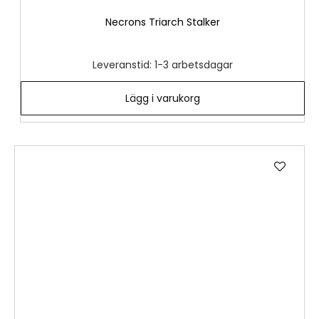
Necrons Triarch Stalker
Leveranstid: 1-3 arbetsdagar
Lägg i varukorg
Lägg
till
i
önske