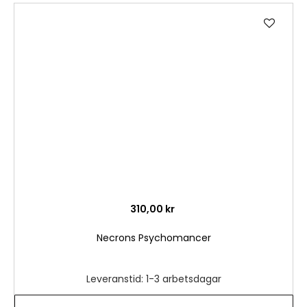
Lägg
till
i
önske
310,00 kr
Necrons Psychomancer
Leveranstid: 1-3 arbetsdagar