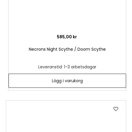
585,00 kr
Necrons Night Scythe / Doom Scythe
Leveranstid: 1-3 arbetsdagar
Lägg i varukorg
Lägg
till
i
önske