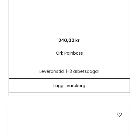
340,00 kr
Ork Painboss
Leveranstid: 1-3 arbetsdagar
Lägg i varukorg
Lägg
till
i
önske