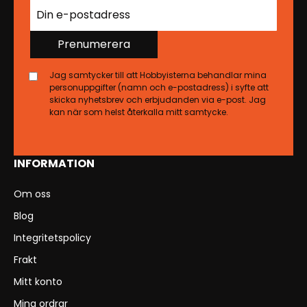
Prenumerera
Jag samtycker till att Hobbyisterna behandlar mina
personuppgifter (namn och e-postadress) i syfte att
skicka nyhetsbrev och erbjudanden via e-post. Jag
kan när som helst återkalla mitt samtycke.
INFORMATION
Om oss
Blog
Integritetspolicy
Frakt
Mitt konto
Mina ordrar