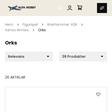
SEARCH
MIN VARUKORG
Hem
Figurspel
Warhammer 40K
Xenos Armies
Orks
Orks
26
ARTIKLAR
Lägg
till
i
önske