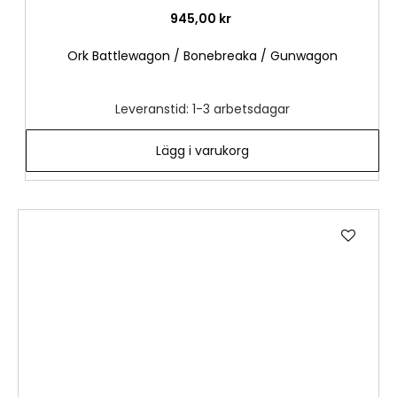
945,00 kr
Ork Battlewagon / Bonebreaka / Gunwagon
Leveranstid: 1-3 arbetsdagar
Lägg i varukorg
Lägg
till
i
önske