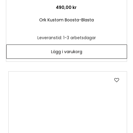
490,00 kr
Ork Kustom Boosta-Blasta
Leveranstid: 1-3 arbetsdagar
Lägg i varukorg
Lägg
till
i
önske