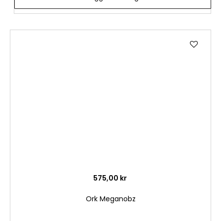
Lägg
till
i
önske
575,00 kr
Ork Meganobz