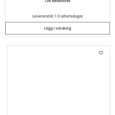
Ork Beastboss
Leveranstid: 1-3 arbetsdagar
Lägg i varukorg
Lägg
till
i
önske