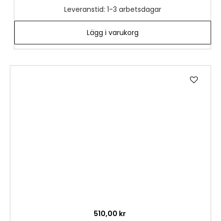
Leveranstid: 1-3 arbetsdagar
Lägg i varukorg
Lägg
till
i
önske
510,00 kr