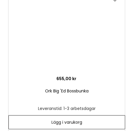
till
i
önske
655,00 kr
Ork Big 'Ed Bossbunka
Leveranstid: 1-3 arbetsdagar
Lägg i varukorg