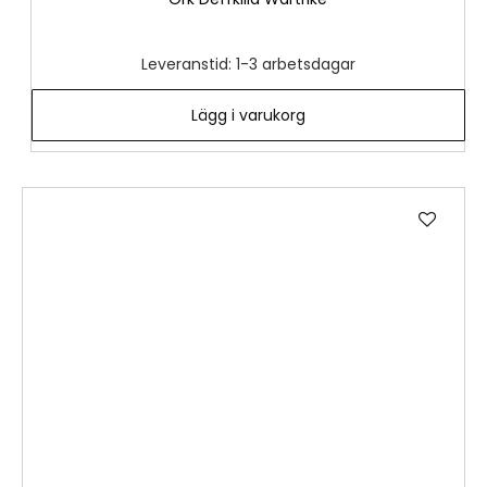
Leveranstid: 1-3 arbetsdagar
Lägg i varukorg
Lägg
till
i
önske