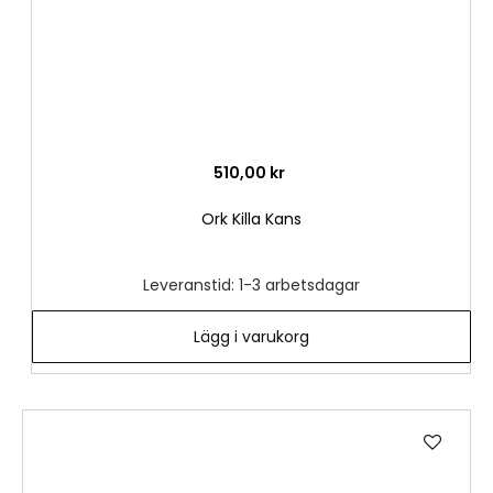
510,00 kr
Ork Killa Kans
Leveranstid: 1-3 arbetsdagar
Lägg i varukorg
Lägg
till
i