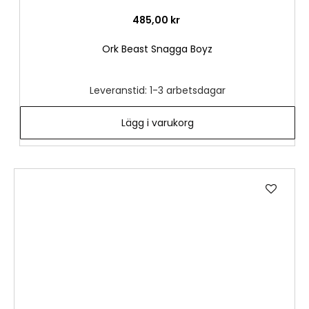
485,00 kr
Ork Beast Snagga Boyz
Leveranstid: 1-3 arbetsdagar
Lägg i varukorg
Lägg
till
i
önske