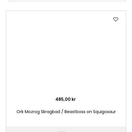
Lägg
till
i
önske
485,00 kr
Ork Mozrog Skragbad / Beastboss on Squigosaur