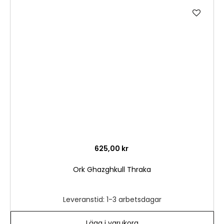
Lägg
till
i
önske
625,00 kr
Ork Ghazghkull Thraka
Leveranstid: 1-3 arbetsdagar
Lägg i varukorg