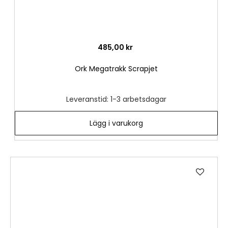
485,00 kr
Ork Megatrakk Scrapjet
Leveranstid: 1-3 arbetsdagar
Lägg i varukorg
Lägg
till
i
önske