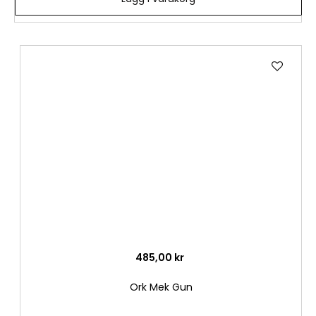
Lägg
till
i
önske
485,00 kr
Ork Mek Gun