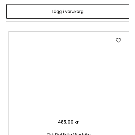
Lägg i varukorg
Lägg
till
i
önske
485,00 kr
Ork Deffkilla Wartrike