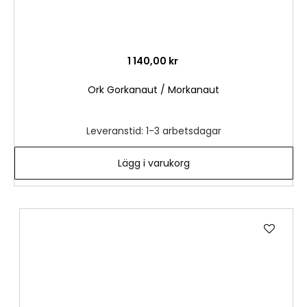
1 140,00 kr
Ork Gorkanaut / Morkanaut
Leveranstid: 1-3 arbetsdagar
Lägg i varukorg
Lägg
till
i
önske