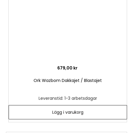
önske
679,00 kr
Ork Wazbom Dakkajet / Blastajet
Leveranstid: 1-3 arbetsdagar
Lägg i varukorg