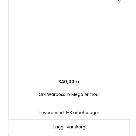
till
i
önske
340,00 kr
Ork Warboss in Mega Armour
Leveranstid: 1-3 arbetsdagar
Lägg i varukorg