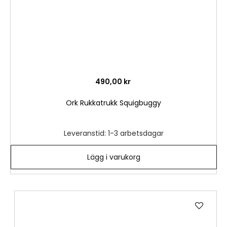
490,00 kr
Ork Rukkatrukk Squigbuggy
Leveranstid: 1-3 arbetsdagar
Lägg i varukorg
Lägg
till
i