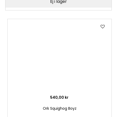
Ej i lager
Lägg
till
i
önske
540,00 kr
Ork Squighog Boyz