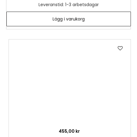
Leveranstid: 1-3 arbetsdagar
Lägg i varukorg
Lägg
till
i
önske
455,00 kr