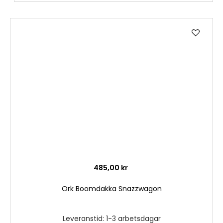
Lägg
till
i
önske
485,00 kr
Ork Boomdakka Snazzwagon
Leveranstid: 1-3 arbetsdagar