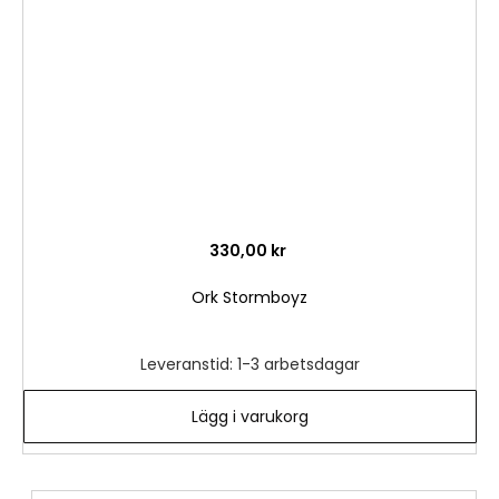
önske
330,00 kr
Ork Stormboyz
Leveranstid: 1-3 arbetsdagar
Lägg i varukorg