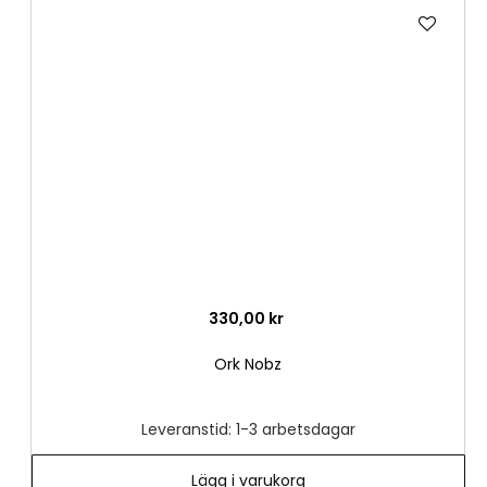
Lägg
till
i
önske
330,00 kr
Ork Nobz
Leveranstid: 1-3 arbetsdagar
Lägg i varukorg