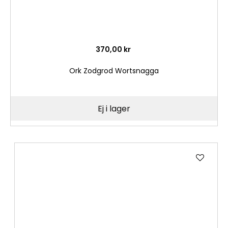
370,00 kr
Ork Zodgrod Wortsnagga
Ej i lager
Lägg
till
i
önske