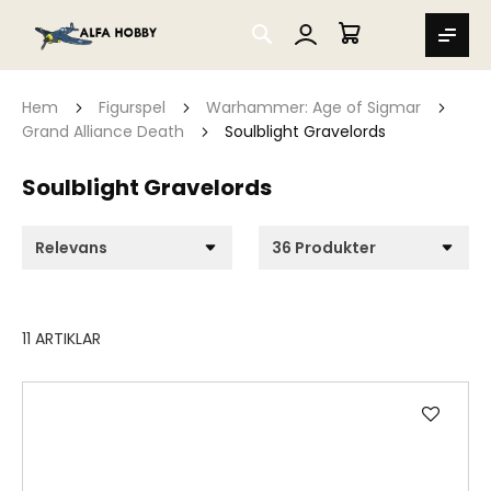
SEARCH
MIN VARUKORG
Hem
Figurspel
Warhammer: Age of Sigmar
Grand Alliance Death
Soulblight Gravelords
Soulblight Gravelords
11
ARTIKLAR
Lägg
till
i
önske