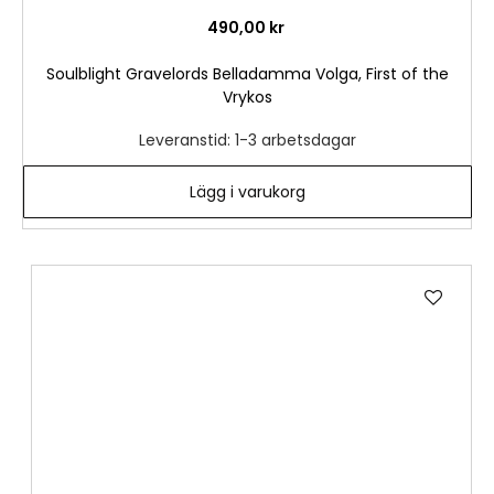
490,00 kr
Soulblight Gravelords Belladamma Volga, First of the
Vrykos
Leveranstid: 1-3 arbetsdagar
Lägg i varukorg
Lägg
till
i
önske