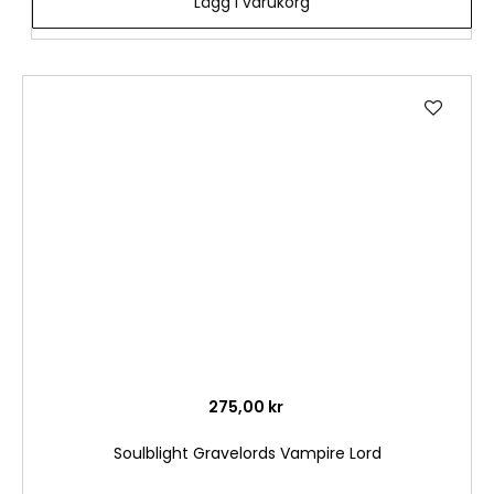
Lägg i varukorg
Lägg
till
i
önske
275,00 kr
Soulblight Gravelords Vampire Lord