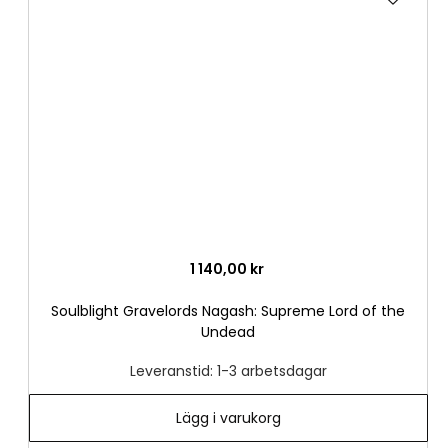
till
i
önske
1 140,00 kr
Soulblight Gravelords Nagash: Supreme Lord of the
Undead
Leveranstid: 1-3 arbetsdagar
Lägg i varukorg