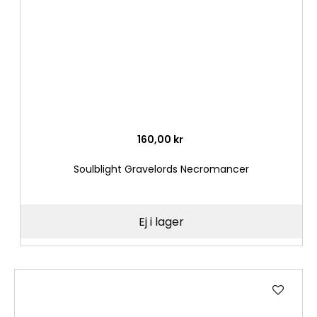
160,00 kr
Soulblight Gravelords Necromancer
Ej i lager
Lägg
till
i