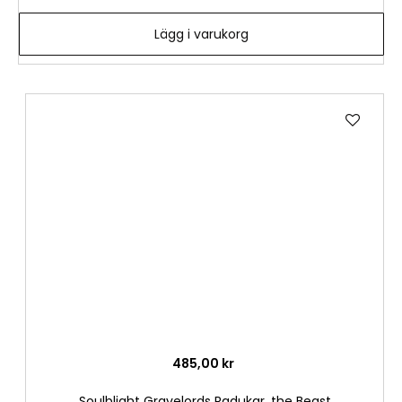
Lägg i varukorg
Lägg
till
i
önske
485,00 kr
Soulblight Gravelords Radukar, the Beast