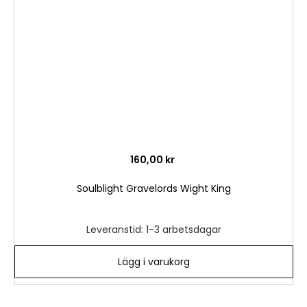
önske
160,00 kr
Soulblight Gravelords Wight King
Leveranstid: 1-3 arbetsdagar
Lägg i varukorg