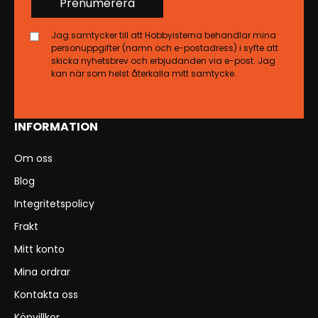
Prenumerera
Jag samtycker till att Hobbyisterna behandlar mina
personuppgifter (namn och e-postadress) i syfte att
skicka nyhetsbrev och erbjudanden via e-post. Jag
kan när som helst återkalla mitt samtycke.
INFORMATION
Om oss
Blog
Integritetspolicy
Frakt
Mitt konto
Mina ordrar
Kontakta oss
Köpvillkor