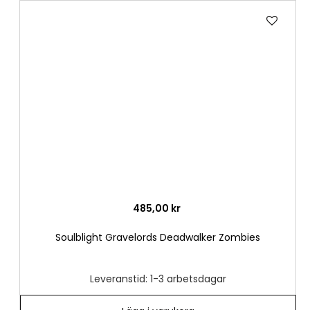
Lägg
till
i
önske
485,00 kr
Soulblight Gravelords Deadwalker Zombies
Leveranstid: 1-3 arbetsdagar