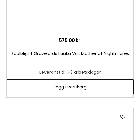
575,00 kr
Soulblight Gravelords Lauka Vai, Mother of Nightmares
Leveranstid: 1-3 arbetsdagar
Lägg i varukorg
Lägg
till
i
önske