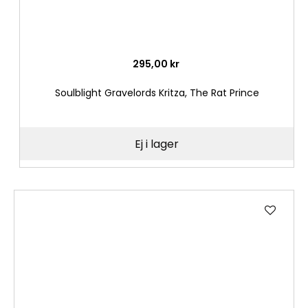
295,00 kr
Soulblight Gravelords Kritza, The Rat Prince
Ej i lager
Lägg
till
i
önske