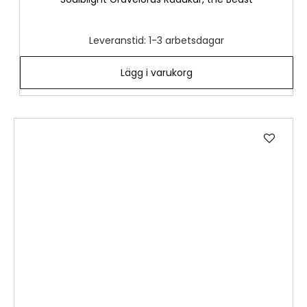
Leveranstid: 1-3 arbetsdagar
Lägg i varukorg
Lägg
till
i
önske