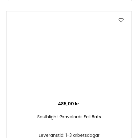
Lägg
till
i
önske
485,00 kr
Soulblight Gravelords Fell Bats
Leveranstid: 1-3 arbetsdagar